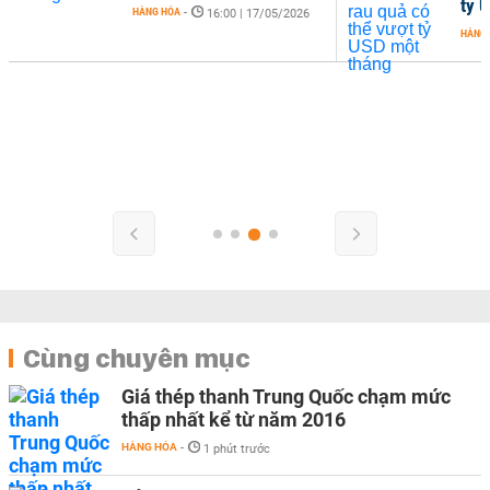
tỷ 
HÀNG HÓA
-
16:00 | 17/05/2026
HÀNG
Cùng chuyên mục
Giá thép thanh Trung Quốc chạm mức
thấp nhất kể từ năm 2016
HÀNG HÓA
-
1 phút trước