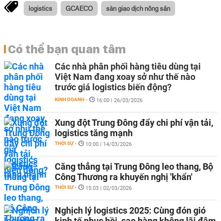
logistics
GCAECO
sàn giao dịch nông sản
Có thể bạn quan tâm
Các nhà phân phối hàng tiêu dùng tại
Việt Nam đang xoay sở như thế nào
trước giá logistics biến động?
KINH DOANH
-
16:00 | 26/03/2026
Xung đột Trung Đông đẩy chi phí vận tải,
logistics tăng mạnh
THỜI SỰ
-
10:00 | 14/03/2026
Căng thẳng tại Trung Đông leo thang, Bộ
Công Thương ra khuyến nghị 'khẩn'
THỜI SỰ
-
15:03 | 02/03/2026
Nghịch lý logistics 2025: Cùng đón gió
kinh tế phục hồi, sao hàng không lãi đậm