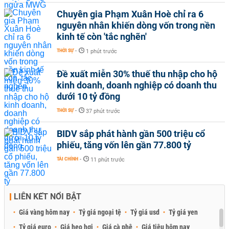
Chuyên gia Phạm Xuân Hoè chỉ ra 6
nguyên nhân khiến dòng vốn trong nền
kinh tế còn 'tắc nghẽn'
THỜI SỰ
-
1 phút trước
Đề xuất miễn 30% thuế thu nhập cho hộ
kinh doanh, doanh nghiệp có doanh thu
dưới 10 tỷ đồng
THỜI SỰ
-
37 phút trước
BIDV sắp phát hành gần 500 triệu cổ
phiếu, tăng vốn lên gần 77.800 tỷ
TÀI CHÍNH
-
11 phút trước
LIÊN KẾT NỔI BẬT
Giá vàng hôm nay
Tỷ giá ngoại tệ
Tỷ giá usd
Tỷ giá yen
Tỷ giá euro
Giá heo hơi
Giá cà phê
Giá tiêu hôm nay