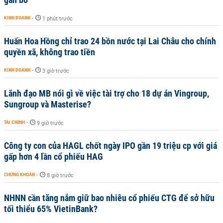
KINH DOANH
-
1 phút trước
Huấn Hoa Hồng chỉ trao 24 bồn nước tại Lai Châu cho chính
quyền xã, không trao tiền
KINH DOANH
-
3 giờ trước
Lãnh đạo MB nói gì về việc tài trợ cho 18 dự án Vingroup,
Sungroup và Masterise?
TÀI CHÍNH
-
9 giờ trước
Công ty con của HAGL chốt ngày IPO gần 19 triệu cp với giá
gấp hơn 4 lần cổ phiếu HAG
CHỨNG KHOÁN
-
8 giờ trước
NHNN cần tăng nắm giữ bao nhiêu cổ phiếu CTG để sở hữu
tối thiểu 65% VietinBank?