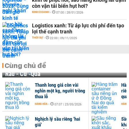
còn vận tải biển hụt hơi?
KINH DOANH
-
07:00 | 28/01/2026
Logistics xanh: Từ áp lực chi phí đến tạo
lợi thế cạnh tranh
THỜI SỰ
-
22:00 | 09/11/2025
Cùng chủ đề
Rau - Củ -Quả
Thanh long giá còn vài
Hàn
nghìn một kg, người trồng
riê
thua lỗ
quá
HÀNG HÓA
-
HÀNG
07:07 | 23/05/2026
Nghịch lý sầu riêng 'hai
Sầu 
giá'
khẩ