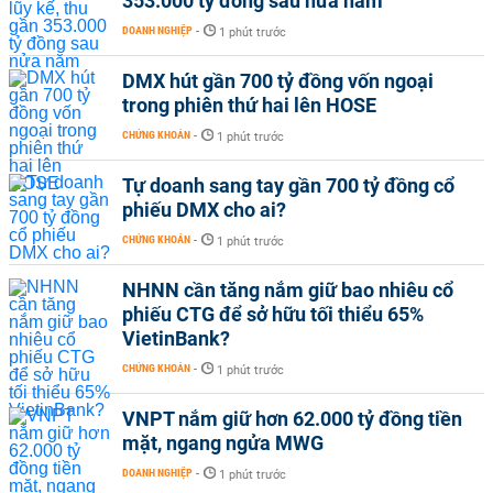
353.000 tỷ đồng sau nửa năm
DOANH NGHIỆP
-
1 phút trước
DMX hút gần 700 tỷ đồng vốn ngoại
trong phiên thứ hai lên HOSE
CHỨNG KHOÁN
-
1 phút trước
Tự doanh sang tay gần 700 tỷ đồng cổ
phiếu DMX cho ai?
CHỨNG KHOÁN
-
1 phút trước
NHNN cần tăng nắm giữ bao nhiêu cổ
phiếu CTG để sở hữu tối thiểu 65%
VietinBank?
CHỨNG KHOÁN
-
1 phút trước
VNPT nắm giữ hơn 62.000 tỷ đồng tiền
mặt, ngang ngửa MWG
DOANH NGHIỆP
-
1 phút trước