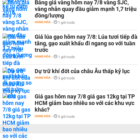
Bảng giá vàng hôm nay 7/8 vàng SJC,
vàng nhẫn quay đầu giảm mạnh 1,7 triệu
đồng/lượng
HÀNG HÓA
-
1 giờ trước
Giá lúa gạo hôm nay 7/8: Lúa tươi tiếp đà
tăng, gạo xuất khẩu đi ngang so với tuần
trước
HÀNG HÓA
-
1 giờ trước
Dự trữ khí đốt của châu Âu thấp kỷ lục
HÀNG HÓA
-
3 giờ trước
Giá gas hôm nay 7/8 giá gas 12kg tại TP
HCM giảm bao nhiêu so với các khu vực
khác?
HÀNG HÓA
-
5 giờ trước