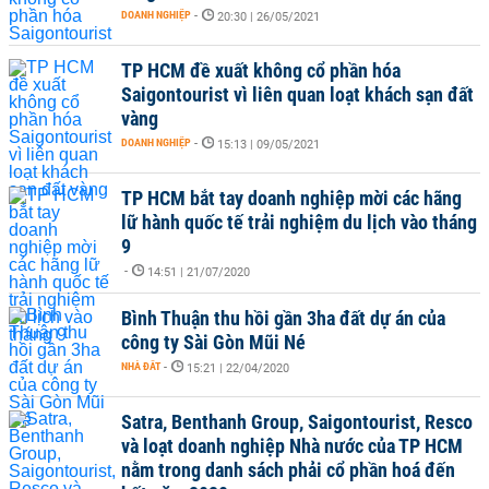
DOANH NGHIỆP
-
20:30 | 26/05/2021
TP HCM đề xuất không cổ phần hóa
Saigontourist vì liên quan loạt khách sạn đất
vàng
DOANH NGHIỆP
-
15:13 | 09/05/2021
TP HCM bắt tay doanh nghiệp mời các hãng
lữ hành quốc tế trải nghiệm du lịch vào tháng
9
-
14:51 | 21/07/2020
Bình Thuận thu hồi gần 3ha đất dự án của
công ty Sài Gòn Mũi Né
NHÀ ĐẤT
-
15:21 | 22/04/2020
Satra, Benthanh Group, Saigontourist, Resco
và loạt doanh nghiệp Nhà nước của TP HCM
nằm trong danh sách phải cổ phần hoá đến