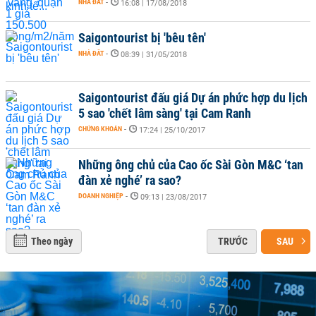
NHÀ ĐẤT
-
16:08 | 17/08/2018
Saigontourist bị 'bêu tên'
NHÀ ĐẤT
-
08:39 | 31/05/2018
Saigontourist đấu giá Dự án phức hợp du lịch
5 sao 'chết lâm sàng' tại Cam Ranh
CHỨNG KHOÁN
-
17:24 | 25/10/2017
Những ông chủ của Cao ốc Sài Gòn M&C ‘tan
đàn xẻ nghé’ ra sao?
DOANH NGHIỆP
-
09:13 | 23/08/2017
Theo ngày
TRƯỚC
SAU