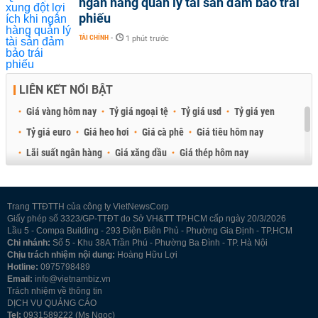
ngân hàng quản lý tài sản đảm bảo trái
phiếu
TÀI CHÍNH
-
1 phút trước
LIÊN KẾT NỔI BẬT
Giá vàng hôm nay
Tỷ giá ngoại tệ
Tỷ giá usd
Tỷ giá yen
Tỷ giá euro
Giá heo hơi
Giá cà phê
Giá tiêu hôm nay
Lãi suất ngân hàng
Giá xăng dầu
Giá thép hôm nay
Giá sầu riêng
Giá thịt heo
Giá gạo
Giá cao su
Best Retail Brokers
Diễn đàn đầu tư Việt Nam 2026
Trang TTĐTTH của công ty VietNewsCorp
Giấy phép số 3323/GP-TTĐT do Sở VH&TT TP.HCM cấp ngày 20/3/2026
Lầu 5 - Compa Building - 293 Điện Biên Phủ - Phường Gia Định - TP.HCM
Chi nhánh:
Số 5 - Khu 38A Trần Phú - Phường Ba Đình - TP. Hà Nội
Chịu trách nhiệm nội dung:
Hoàng Hữu Lợi
Hotline:
0975798489
Email:
info@vietnambiz.vn
Trách nhiệm về thông tin
DỊCH VỤ QUẢNG CÁO
Tel:
0931589222 (Ms Ngọc)