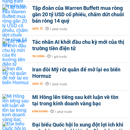
Tập đoàn của Warren Buffett mua ròng
gần 20 tỷ USD cổ phiếu, chấm dứt chuỗi
bán ròng 14 quý
QUỐC TẾ
-
1 phút trước
Tác nhân AI khởi đầu chu kỳ mới của thị
trường tiền điện tử
TÀI CHÍNH
-
1 giờ trước
Iran đòi Mỹ rút quân để mở lại eo biển
Hormuz
QUỐC TẾ
-
1 phút trước
Mi Hồng lên tiếng sau kết luận về tồn
tại trong kinh doanh vàng bạc
KINH DOANH
-
1 phút trước
Đại biểu Quốc hội lo xung đột lợi ích khi