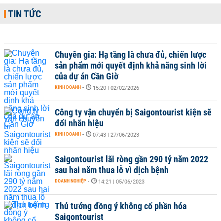
TIN TỨC
Chuyên gia: Hạ tầng là chưa đủ, chiến lược
sản phẩm mới quyết định khả năng sinh lời
của dự án Cần Giờ
KINH DOANH
-
15:20 | 02/02/2026
Công ty vận chuyển bị Saigontourist kiện sẽ
đổi nhãn hiệu
KINH DOANH
-
07:43 | 27/06/2023
Saigontourist lãi ròng gần 290 tỷ năm 2022
sau hai năm thua lỗ vì dịch bệnh
DOANH NGHIỆP
-
14:21 | 05/06/2023
Thủ tướng đồng ý không cổ phần hóa
Saigontourist