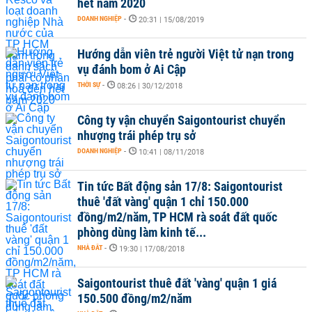
hết năm 2020
DOANH NGHIỆP
-
20:31 | 15/08/2019
Hướng dẫn viên trẻ người Việt tử nạn trong
vụ đánh bom ở Ai Cập
THỜI SỰ
-
08:26 | 30/12/2018
Công ty vận chuyển Saigontourist chuyển
nhượng trái phép trụ sở
DOANH NGHIỆP
-
10:41 | 08/11/2018
Tin tức Bất động sản 17/8: Saigontourist
thuê 'đất vàng' quận 1 chỉ 150.000
đồng/m2/năm, TP HCM rà soát đất quốc
phòng dùng làm kinh tế...
NHÀ ĐẤT
-
19:30 | 17/08/2018
Saigontourist thuê đất 'vàng' quận 1 giá
150.500 đồng/m2/năm