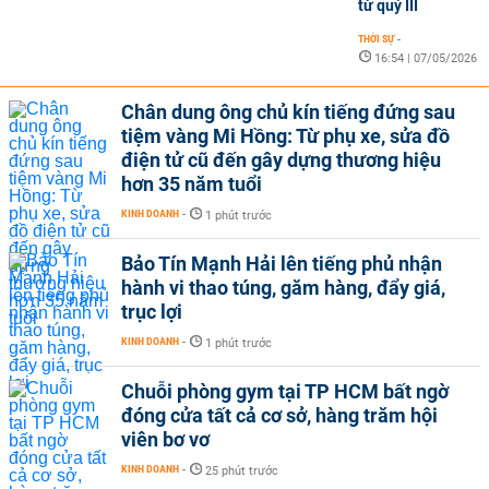
từ quý III
THỜI SỰ
-
16:54 | 07/05/2026
Chân dung ông chủ kín tiếng đứng sau
tiệm vàng Mi Hồng: Từ phụ xe, sửa đồ
điện tử cũ đến gây dựng thương hiệu
hơn 35 năm tuổi
KINH DOANH
-
1 phút trước
Bảo Tín Mạnh Hải lên tiếng phủ nhận
hành vi thao túng, găm hàng, đẩy giá,
trục lợi
KINH DOANH
-
1 phút trước
Chuỗi phòng gym tại TP HCM bất ngờ
đóng cửa tất cả cơ sở, hàng trăm hội
viên bơ vơ
KINH DOANH
-
25 phút trước