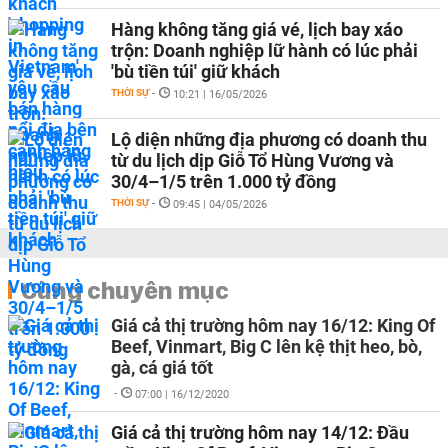
Hàng không tăng giá vé, lịch bay xáo
trộn: Doanh nghiệp lữ hành có lúc phải
'bù tiền túi' giữ khách
THỜI SỰ
-
10:21 | 16/05/2026
Lộ diện những địa phương có doanh thu
từ du lịch dịp Giỗ Tổ Hùng Vương và
30/4–1/5 trên 1.000 tỷ đồng
THỜI SỰ
-
09:45 | 04/05/2026
Cùng chuyên mục
Giá cả thị trường hôm nay 16/12: King Of
Beef, Vinmart, Big C lên kệ thịt heo, bò,
gà, cá giá tốt
-
07:00 | 16/12/2020
Giá cả thị trường hôm nay 14/12: Đầu