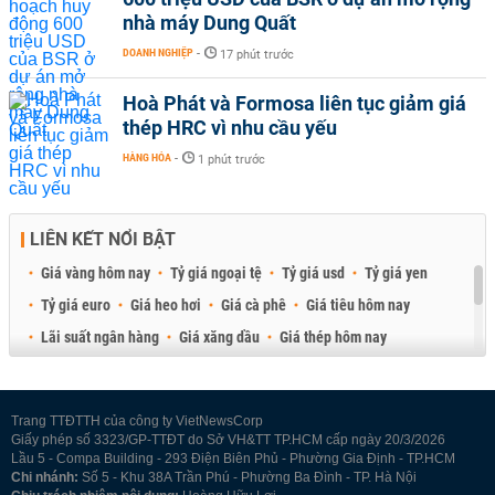
nhà máy Dung Quất
DOANH NGHIỆP
-
17 phút trước
Hoà Phát và Formosa liên tục giảm giá
thép HRC vì nhu cầu yếu
HÀNG HÓA
-
1 phút trước
LIÊN KẾT NỔI BẬT
Giá vàng hôm nay
Tỷ giá ngoại tệ
Tỷ giá usd
Tỷ giá yen
Tỷ giá euro
Giá heo hơi
Giá cà phê
Giá tiêu hôm nay
Lãi suất ngân hàng
Giá xăng dầu
Giá thép hôm nay
Giá sầu riêng
Giá thịt heo
Giá gạo
Giá cao su
Best Retail Brokers
Diễn đàn đầu tư Việt Nam 2026
Trang TTĐTTH của công ty VietNewsCorp
Giấy phép số 3323/GP-TTĐT do Sở VH&TT TP.HCM cấp ngày 20/3/2026
Lầu 5 - Compa Building - 293 Điện Biên Phủ - Phường Gia Định - TP.HCM
Chi nhánh:
Số 5 - Khu 38A Trần Phú - Phường Ba Đình - TP. Hà Nội