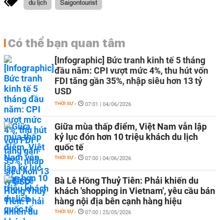
du lịch
Saigontourist
Có thể bạn quan tâm
[Infographic] Bức tranh kinh tế 5 tháng
đầu năm: CPI vượt mức 4%, thu hút vốn
FDI tăng gần 35%, nhập siêu hơn 13 tỷ
USD
THỜI SỰ
-
07:01 | 04/06/2026
Giữa mùa thấp điểm, Việt Nam vẫn lập
kỷ lục đón hơn 10 triệu khách du lịch
quốc tế
THỜI SỰ
-
07:00 | 04/06/2026
Bà Lê Hồng Thuỷ Tiên: Phải khiến du
khách 'shopping in Vietnam', yêu cầu bán
hàng nội địa bên cạnh hàng hiệu
THỜI SỰ
-
07:00 | 25/05/2026