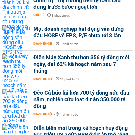
chính trị': Thị trường tiền tệ toàn cầu
đứng trước bước ngoặt lớn
QUỐC TẾ
-
1 phút trước
Một doanh nghiệp bất động sản đứng
đầu HOSE về EPS, P/E chưa tới 8 lần
DOANH NGHIỆP
-
1 phút trước
Điện Máy Xanh thu hơn 356 tỷ đồng mỗi
ngày, đạt 62% kế hoạch năm sau 7
tháng
DOANH NGHIỆP
-
31 phút trước
Đèo Cả báo lãi hơn 700 tỷ đồng nửa đầu
năm, nghiên cứu loạt dự án 350.000 tỷ
đồng
DOANH NGHIỆP
-
1 phút trước
Diễn biến mới trong kế hoạch huy động
600 triệu USD của BSR ở dự án mở rộng