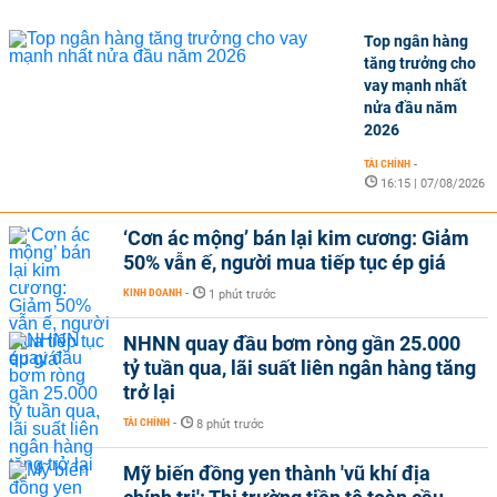
Top ngân hàng
tăng trưởng cho
vay mạnh nhất
nửa đầu năm
2026
TÀI CHÍNH
-
16:15 | 07/08/2026
‘Cơn ác mộng’ bán lại kim cương: Giảm
50% vẫn ế, người mua tiếp tục ép giá
KINH DOANH
-
1 phút trước
NHNN quay đầu bơm ròng gần 25.000
tỷ tuần qua, lãi suất liên ngân hàng tăng
trở lại
TÀI CHÍNH
-
8 phút trước
Mỹ biến đồng yen thành 'vũ khí địa