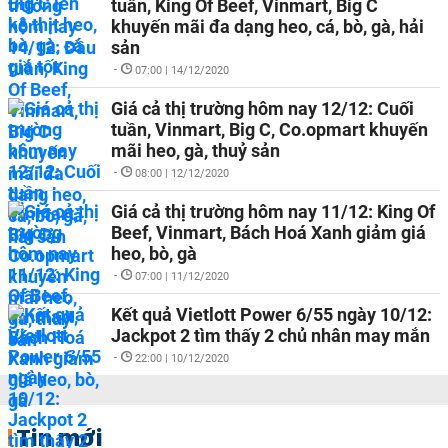
tuần, King Of Beef, Vinmart, Big C
khuyến mãi đa dạng heo, cá, bò, gà, hải
sản
-
07:00 | 14/12/2020
Giá cả thị trường hôm nay 12/12: Cuối
tuần, Vinmart, Big C, Co.opmart khuyến
mãi heo, gà, thuỷ sản
-
08:00 | 12/12/2020
Giá cả thị trường hôm nay 11/12: King Of
Beef, Vinmart, Bách Hoá Xanh giảm giá
heo, bò, gà
-
07:00 | 11/12/2020
Kết quả Vietlott Power 6/55 ngày 10/12:
Jackpot 2 tìm thấy 2 chủ nhân may mắn
-
22:00 | 10/12/2020
Tin mới