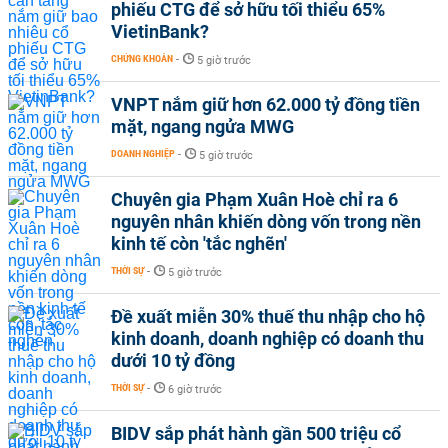
phiếu CTG để sở hữu tối thiểu 65%
VietinBank?
CHỨNG KHOÁN
-
5 giờ trước
VNPT nắm giữ hơn 62.000 tỷ đồng tiền
mặt, ngang ngửa MWG
DOANH NGHIỆP
-
5 giờ trước
Chuyên gia Phạm Xuân Hoè chỉ ra 6
nguyên nhân khiến dòng vốn trong nền
kinh tế còn 'tắc nghẽn'
THỜI SỰ
-
5 giờ trước
Đề xuất miễn 30% thuế thu nhập cho hộ
kinh doanh, doanh nghiệp có doanh thu
dưới 10 tỷ đồng
THỜI SỰ
-
6 giờ trước
BIDV sắp phát hành gần 500 triệu cổ