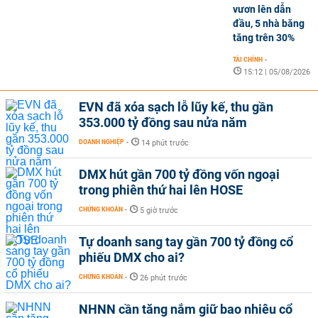
vươn lên dẫn
đầu, 5 nhà băng
tăng trên 30%
TÀI CHÍNH
-
15:12 | 05/08/2026
EVN đã xóa sạch lỗ lũy kế, thu gần
353.000 tỷ đồng sau nửa năm
DOANH NGHIỆP
-
14 phút trước
DMX hút gần 700 tỷ đồng vốn ngoại
trong phiên thứ hai lên HOSE
CHỨNG KHOÁN
-
5 giờ trước
Tự doanh sang tay gần 700 tỷ đồng cổ
phiếu DMX cho ai?
CHỨNG KHOÁN
-
26 phút trước
NHNN cần tăng nắm giữ bao nhiêu cổ