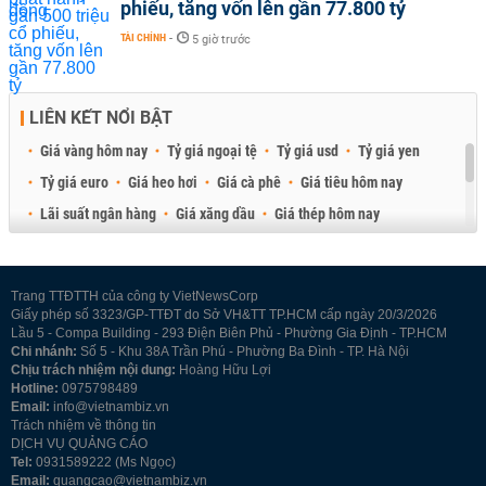
phiếu, tăng vốn lên gần 77.800 tỷ
TÀI CHÍNH
-
5 giờ trước
LIÊN KẾT NỔI BẬT
Giá vàng hôm nay
Tỷ giá ngoại tệ
Tỷ giá usd
Tỷ giá yen
Tỷ giá euro
Giá heo hơi
Giá cà phê
Giá tiêu hôm nay
Lãi suất ngân hàng
Giá xăng dầu
Giá thép hôm nay
Giá sầu riêng
Giá thịt heo
Giá gạo
Giá cao su
Best Retail Brokers
Diễn đàn đầu tư Việt Nam 2026
Trang TTĐTTH của công ty VietNewsCorp
Giấy phép số 3323/GP-TTĐT do Sở VH&TT TP.HCM cấp ngày 20/3/2026
Lầu 5 - Compa Building - 293 Điện Biên Phủ - Phường Gia Định - TP.HCM
Chi nhánh:
Số 5 - Khu 38A Trần Phú - Phường Ba Đình - TP. Hà Nội
Chịu trách nhiệm nội dung:
Hoàng Hữu Lợi
Hotline:
0975798489
Email:
info@vietnambiz.vn
Trách nhiệm về thông tin
DỊCH VỤ QUẢNG CÁO
Tel:
0931589222 (Ms Ngọc)
Email:
quangcao@vietnambiz.vn