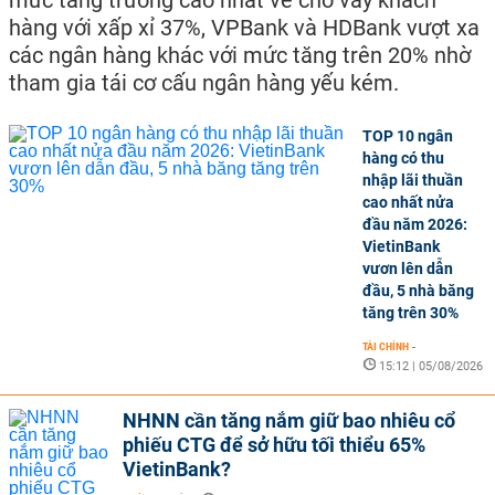
mức tăng trưởng cao nhất về cho vay khách
hàng với xấp xỉ 37%, VPBank và HDBank vượt xa
các ngân hàng khác với mức tăng trên 20% nhờ
tham gia tái cơ cấu ngân hàng yếu kém.
TOP 10 ngân
hàng có thu
nhập lãi thuần
cao nhất nửa
đầu năm 2026:
VietinBank
vươn lên dẫn
đầu, 5 nhà băng
tăng trên 30%
TÀI CHÍNH
-
15:12 | 05/08/2026
NHNN cần tăng nắm giữ bao nhiêu cổ
phiếu CTG để sở hữu tối thiểu 65%
VietinBank?