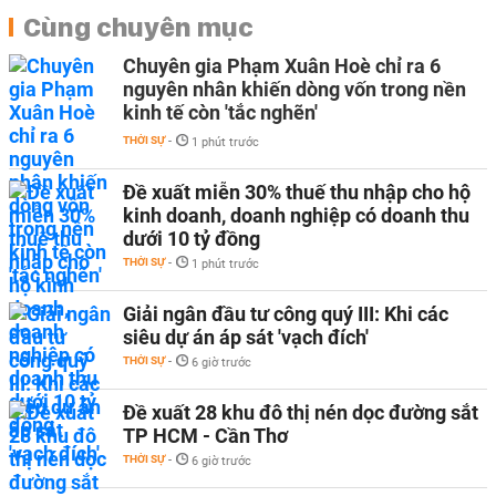
Cùng chuyên mục
Chuyên gia Phạm Xuân Hoè chỉ ra 6
nguyên nhân khiến dòng vốn trong nền
kinh tế còn 'tắc nghẽn'
THỜI SỰ
-
1 phút trước
Đề xuất miễn 30% thuế thu nhập cho hộ
kinh doanh, doanh nghiệp có doanh thu
dưới 10 tỷ đồng
THỜI SỰ
-
1 phút trước
Giải ngân đầu tư công quý III: Khi các
siêu dự án áp sát 'vạch đích'
THỜI SỰ
-
6 giờ trước
Đề xuất 28 khu đô thị nén dọc đường sắt
TP HCM - Cần Thơ
THỜI SỰ
-
6 giờ trước