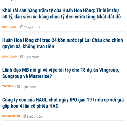
Khối tài sản hàng trăm tỷ của Huấn Hoa Hồng: Từ biệt thự
50 tỷ, dàn siêu xe hàng chục tỷ đến vườn tùng Nhật đắt đỏ
KINH DOANH
-
16 giờ trước
Huấn Hoa Hồng chỉ trao 24 bồn nước tại Lai Châu cho chính
quyền xã, không trao tiền
KINH DOANH
-
1 giờ trước
Lãnh đạo MB nói gì về việc tài trợ cho 18 dự án Vingroup,
Sungroup và Masterise?
TÀI CHÍNH
-
7 giờ trước
Công ty con của HAGL chốt ngày IPO gần 19 triệu cp với giá
gấp hơn 4 lần cổ phiếu HAG
CHỨNG KHOÁN
-
6 giờ trước