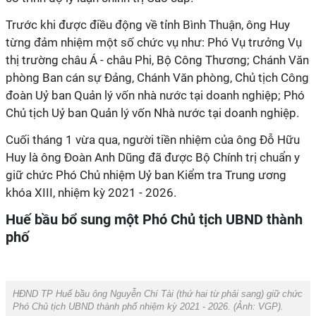
Trước khi được điều động về tỉnh Bình Thuận, ông Huy
từng đảm nhiệm một số chức vụ như: Phó Vụ trưởng Vụ
thị trường châu Á - châu Phi, Bộ Công Thương; Chánh Văn
phòng Ban cán sự Đảng, Chánh Văn phòng, Chủ tịch Công
đoàn Uỷ ban Quản lý vốn nhà nước tại doanh nghiệp; Phó
Chủ tịch Uỷ ban Quản lý vốn Nhà nước tại doanh nghiệp.
Cuối tháng 1 vừa qua, người tiền nhiệm của ông Đỗ Hữu
Huy là ông Đoàn Anh Dũng đã được Bộ Chính trị chuẩn y
giữ chức Phó Chủ nhiệm Uỷ ban Kiểm tra Trung ương
khóa XIII, nhiệm kỳ 2021 - 2026.
Huế bầu bổ sung một Phó Chủ tịch UBND thành
phố
HĐND TP Huế bầu ông Nguyễn Chí Tài (thứ hai từ phải sang) giữ chức
Phó Chủ tịch UBND thành phố nhiệm kỳ 2021 - 2026. (Ảnh:
VGP
).