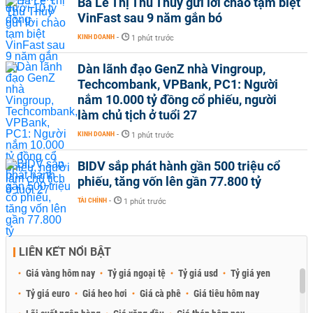
Bà Lê Thị Thu Thủy gửi lời chào tạm biệt
VinFast sau 9 năm gắn bó
KINH DOANH
-
1 phút trước
Dàn lãnh đạo GenZ nhà Vingroup,
Techcombank, VPBank, PC1: Người
nắm 10.000 tỷ đồng cổ phiếu, người
làm chủ tịch ở tuổi 27
KINH DOANH
-
1 phút trước
BIDV sắp phát hành gần 500 triệu cổ
phiếu, tăng vốn lên gần 77.800 tỷ
TÀI CHÍNH
-
1 phút trước
LIÊN KẾT NỔI BẬT
Giá vàng hôm nay
Tỷ giá ngoại tệ
Tỷ giá usd
Tỷ giá yen
Tỷ giá euro
Giá heo hơi
Giá cà phê
Giá tiêu hôm nay