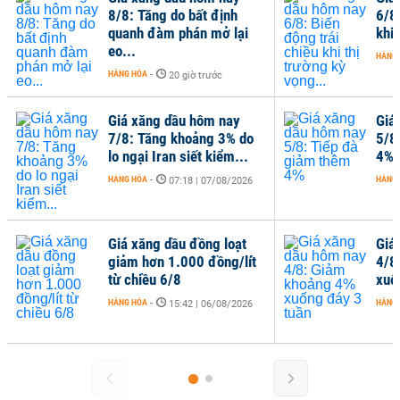
8/8: Tăng do bất định
6/8
quanh đàm phán mở lại
khi 
eo...
HÀNG
HÀNG HÓA
-
20 giờ trước
Giá xăng dầu hôm nay
Giá
7/8: Tăng khoảng 3% do
5/8
lo ngại Iran siết kiểm...
4%
HÀNG HÓA
-
HÀNG
07:18 | 07/08/2026
Giá xăng dầu đồng loạt
Giá
giảm hơn 1.000 đồng/lít
4/8
từ chiều 6/8
xuố
HÀNG HÓA
-
HÀNG
15:42 | 06/08/2026