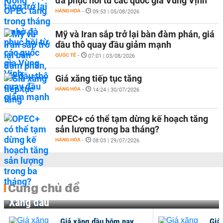
đà phục hồi từ các quốc gia Vùng Vịnh
HÀNG HÓA
-
09:53 | 05/08/2026
Mỹ và Iran sắp trở lại bàn đàm phán, giá
dầu thô quay đầu giảm mạnh
QUỐC TẾ
-
07:01 | 03/08/2026
Giá xăng tiếp tục tăng
HÀNG HÓA
-
14:24 | 30/07/2026
OPEC+ có thể tạm dừng kế hoạch tăng
sản lượng trong ba tháng?
HÀNG HÓA
-
08:03 | 29/07/2026
Cùng chủ đề
Xăng dầu
Giá xăng dầu hôm nay
Giá