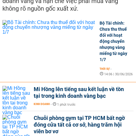
doanh vàng và hạn chế việc phải mua vàng
không rõ nguồn gốc xuất xứ.
Bộ Tài chính:
Chưa thu thuế
đối với hoạt
động chuyển
nhượng vàng
miếng từ ngày
1/7
THỜI SỰ
-
14:06 | 30/06/2026
Mi Hồng lên tiếng sau kết luận về tồn
tại trong kinh doanh vàng bạc
KINH DOANH
-
1 phút trước
Chuỗi phòng gym tại TP HCM bất ngờ
đóng cửa tất cả cơ sở, hàng trăm hội
viên bơ vơ