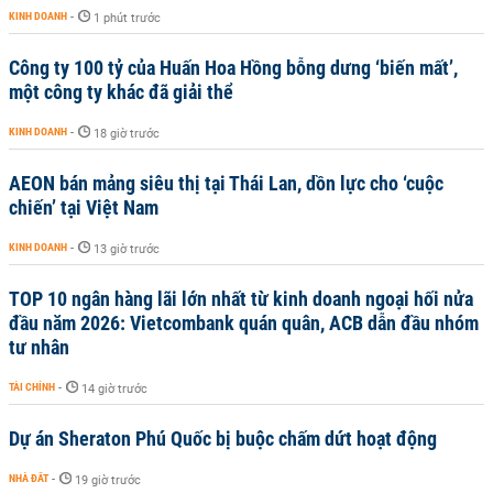
KINH DOANH
-
1 phút trước
Công ty 100 tỷ của Huấn Hoa Hồng bỗng dưng ‘biến mất’,
một công ty khác đã giải thể
KINH DOANH
-
18 giờ trước
AEON bán mảng siêu thị tại Thái Lan, dồn lực cho ‘cuộc
chiến’ tại Việt Nam
KINH DOANH
-
13 giờ trước
TOP 10 ngân hàng lãi lớn nhất từ kinh doanh ngoại hối nửa
đầu năm 2026: Vietcombank quán quân, ACB dẫn đầu nhóm
tư nhân
TÀI CHÍNH
-
14 giờ trước
Dự án Sheraton Phú Quốc bị buộc chấm dứt hoạt động
NHÀ ĐẤT
-
19 giờ trước