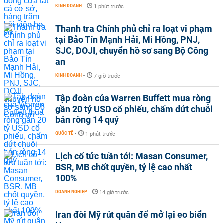
KINH DOANH
-
1 phút trước
Thanh tra Chính phủ chỉ ra loạt vi phạm
tại Bảo Tín Mạnh Hải, Mi Hồng, PNJ,
SJC, DOJI, chuyển hồ sơ sang Bộ Công
an
KINH DOANH
-
7 giờ trước
Tập đoàn của Warren Buffett mua ròng
gần 20 tỷ USD cổ phiếu, chấm dứt chuỗi
bán ròng 14 quý
QUỐC TẾ
-
1 phút trước
Lịch cổ tức tuần tới: Masan Consumer,
BSR, MB chốt quyền, tỷ lệ cao nhất
100%
DOANH NGHIỆP
-
14 giờ trước
Iran đòi Mỹ rút quân để mở lại eo biển