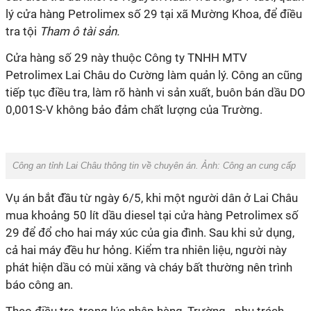
lý cửa hàng Petrolimex số 29 tại xã Mường Khoa, để điều
tra tội
Tham ô tài sản.
Cửa hàng số 29 này thuộc Công ty TNHH MTV
Petrolimex Lai Châu do Cường làm quản lý. Công an cũng
tiếp tục điều tra, làm rõ hành vi sản xuất, buôn bán dầu DO
0,001S-V không bảo đảm chất lượng của Trường.
Công an tỉnh Lai Châu thông tin về chuyên án. Ảnh: Công an cung cấp
Vụ án bắt đầu từ ngày 6/5, khi một người dân ở Lai Châu
mua khoảng 50 lít dầu diesel tại cửa hàng Petrolimex số
29 để đổ cho hai máy xúc của gia đình. Sau khi sử dụng,
cả hai máy đều hư hỏng. Kiểm tra nhiên liệu, người này
phát hiện dầu có mùi xăng và cháy bất thường nên trình
báo công an.