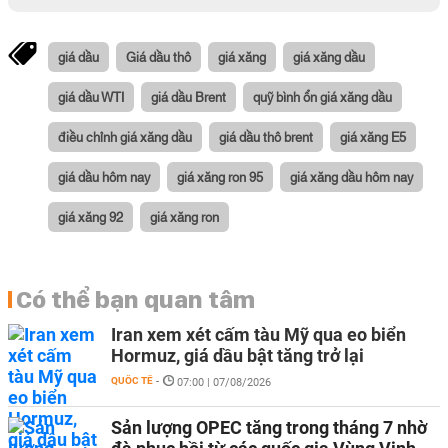
giá dầu
Giá dầu thô
giá xăng
giá xăng dầu
giá dầu WTI
giá dầu Brent
quỹ bình ổn giá xăng dầu
điều chỉnh giá xăng dầu
giá dầu thô brent
giá xăng E5
giá dầu hôm nay
giá xăng ron 95
giá xăng dầu hôm nay
giá xăng 92
giá xăng ron
Có thể bạn quan tâm
Iran xem xét cấm tàu Mỹ qua eo biển
Hormuz, giá dầu bật tăng trở lại
QUỐC TẾ
-
07:00 | 07/08/2026
Sản lượng OPEC tăng trong tháng 7 nhờ