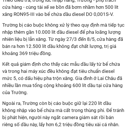
Theo điều tra, trong lúc nhập hàng, Trường - phụ trách
cửa hàng - cùng tài xế xe bồn đã bơm nhầm hơn 500 lít
xăng RON95-III vào bể chứa dầu diesel DO 0,001S-V.
Trường bị cáo buộc không xử lý theo quy định mà tiếp tục
nhập thêm gần 10.000 lít dầu diesel để pha loãng lượng
nhiên liệu bị lẫn xăng. Từ ngày 27/3 đến 8/5, cửa hàng đã
bán ra hơn 12.500 lít dầu không đạt chất lượng, trị giá
khoảng 369 triệu đồng.
Kết quả giám định cho thấy các mẫu dầu lấy từ bể chứa
và trong hai máy xúc đều không đạt tiêu chuẩn diesel
mức 5, có dấu hiệu pha trộn xăng. Gia đình ở Lai Châu đã
nhiều lần mua tổng cộng khoảng 600 lít dầu tại cửa hàng
của Trường.
Ngoài ra, Trường còn bị cáo buộc giữ lại 220 lít dầu
không nhập vào bể chứa mà cất trong thùng phi. Để tránh
bị phát hiện, người này ngắt camera giám sát rồi bán
riêng số dầu này, lấy hơn 6,2 triệu đồng tiêu xài cá nhân.