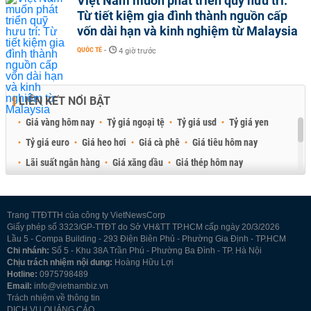
Việt Nam muốn phát triển quỹ hưu trí:
Từ tiết kiệm gia đình thành nguồn cấp
vốn dài hạn và kinh nghiệm từ Malaysia
QUỐC TẾ
-
4 giờ trước
LIÊN KẾT NỔI BẬT
Giá vàng hôm nay
Tỷ giá ngoại tệ
Tỷ giá usd
Tỷ giá yen
Tỷ giá euro
Giá heo hơi
Giá cà phê
Giá tiêu hôm nay
Lãi suất ngân hàng
Giá xăng dầu
Giá thép hôm nay
Giá sầu riêng
Giá thịt heo
Giá gạo
Giá cao su
Best Retail Brokers
Diễn đàn đầu tư Việt Nam 2026
Trang TTĐTTH của công ty VietNewsCorp
Giấy phép số 3323/GP-TTĐT do Sở VH&TT TP.HCM cấp ngày 20/3/2026
Lầu 5 - Compa Building - 293 Điện Biên Phủ - Phường Gia Định - TP.HCM
Chi nhánh:
Số 5 - Khu 38A Trần Phú - Phường Ba Đình - TP. Hà Nội
Chịu trách nhiệm nội dung:
Hoàng Hữu Lợi
Hotline:
0975798489
Email:
info@vietnambiz.vn
Trách nhiệm về thông tin
DỊCH VỤ QUẢNG CÁO