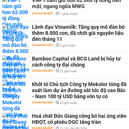
VNPT nắm giữ hơn 62.000 tỷ đồng tiền
mặt, ngang ngửa MWG
DOANH NGHIỆP
-
1 phút trước
Lãnh đạo Vinamilk: Tăng quy mô đàn bò
thêm 8.000 con, đã chốt giá nguyên liệu
đến tháng 11
DOANH NGHIỆP
-
2 giờ trước
Bamboo Capital và BCG Land bị hủy tư
cách công ty đại chúng
DOANH NGHIỆP
-
22 giờ trước
Khởi tố Chủ tịch Công ty Mekolor từng đề
xuất làm dự án đường sắt tốc độ cao Bắc
- Nam 100 tỷ USD bằng vốn tự có
DOANH NGHIỆP
-
23 giờ trước
Hoá chất Đức Giang công bố hai ứng viên
HĐQT, cổ phiếu DGC tăng trần
DOANH NGHIỆP
-
11:15 | 06/08/2026