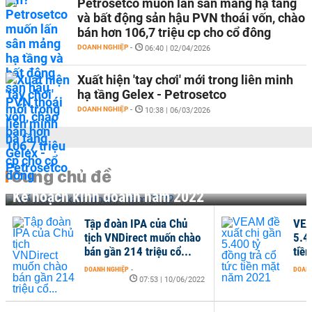
Petrosetco muốn lấn sân mảng hạ tầng
và bất động sản hậu PVN thoái vốn, chào
bán hơn 106,7 triệu cp cho cổ đông
DOANH NGHIỆP
-
06:40 | 02/04/2026
Xuất hiện 'tay chơi' mới trong liên minh
hạ tầng Gelex - Petrosetco
DOANH NGHIỆP
-
10:38 | 06/03/2026
Cùng chủ đề
Kế hoạch kinh doanh năm 2022
Tập đoàn IPA của Chủ
VEA
tịch VNDirect muốn chào
5.4
bán gần 214 triệu cổ...
tiề
DOANH NGHIỆP
-
DOANH
07:53 | 10/06/2022