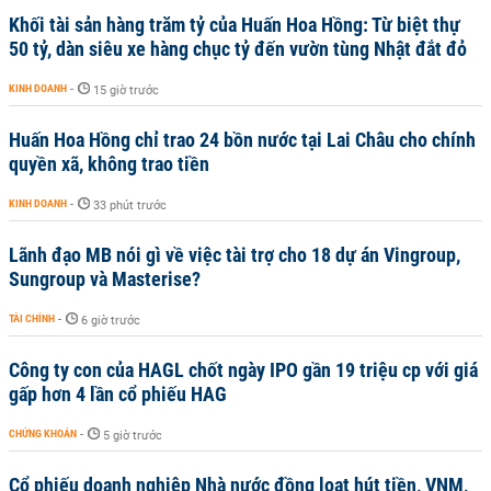
Khối tài sản hàng trăm tỷ của Huấn Hoa Hồng: Từ biệt thự
50 tỷ, dàn siêu xe hàng chục tỷ đến vườn tùng Nhật đắt đỏ
KINH DOANH
-
15 giờ trước
Huấn Hoa Hồng chỉ trao 24 bồn nước tại Lai Châu cho chính
quyền xã, không trao tiền
KINH DOANH
-
33 phút trước
Lãnh đạo MB nói gì về việc tài trợ cho 18 dự án Vingroup,
Sungroup và Masterise?
TÀI CHÍNH
-
6 giờ trước
Công ty con của HAGL chốt ngày IPO gần 19 triệu cp với giá
gấp hơn 4 lần cổ phiếu HAG
CHỨNG KHOÁN
-
5 giờ trước
Cổ phiếu doanh nghiệp Nhà nước đồng loạt hút tiền, VNM,