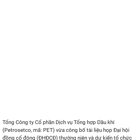
Tổng
Công
ty Cổ phần
Dịch
vụ Tổng hợp Dầu khí
(Petrosetco,
m
ã:
PET
) vừa công bố tài liệu họp Đại hội
đồng cổ đông (ĐHĐCĐ) thường niên và dự kiến tổ chức