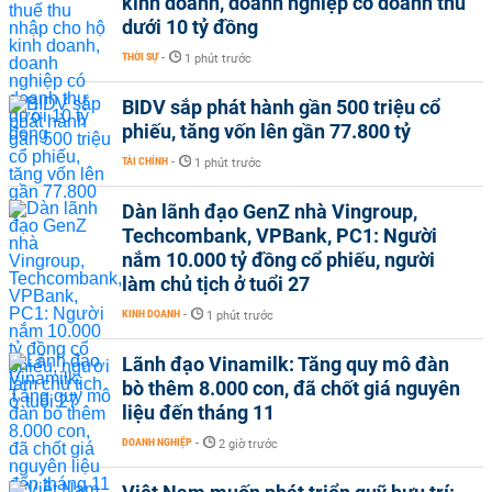
kinh doanh, doanh nghiệp có doanh thu
dưới 10 tỷ đồng
THỜI SỰ
-
1 phút trước
BIDV sắp phát hành gần 500 triệu cổ
phiếu, tăng vốn lên gần 77.800 tỷ
TÀI CHÍNH
-
1 phút trước
Dàn lãnh đạo GenZ nhà Vingroup,
Techcombank, VPBank, PC1: Người
nắm 10.000 tỷ đồng cổ phiếu, người
làm chủ tịch ở tuổi 27
KINH DOANH
-
1 phút trước
Lãnh đạo Vinamilk: Tăng quy mô đàn
bò thêm 8.000 con, đã chốt giá nguyên
liệu đến tháng 11
DOANH NGHIỆP
-
2 giờ trước