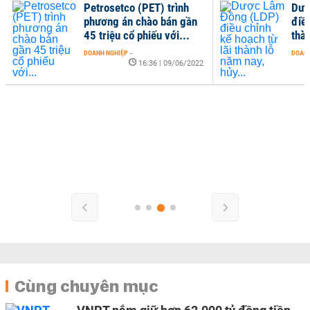
Petrosetco (PET) trình
Dượ
phương án chào bán gần
điều
45 triệu cổ phiếu với...
thàn
DOANH NGHIỆP
-
DOANH
16:36 | 09/06/2022
Cùng chuyên mục