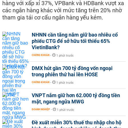
hàng với xấp xỉ 37%, VPBank và HDBank vượt xa
các ngân hàng khác với mức tăng trên 20% nhờ
tham gia tái cơ cấu ngân hàng yếu kém.
NHNN cần tăng nắm giữ bao nhiêu cổ
phiếu CTG để sở hữu tối thiểu 65%
VietinBank?
CHỨNG KHOÁN
-
1 phút trước
DMX hút gần 700 tỷ đồng vốn ngoại
trong phiên thứ hai lên HOSE
CHỨNG KHOÁN
-
1 phút trước
VNPT nắm giữ hơn 62.000 tỷ đồng tiền
mặt, ngang ngửa MWG
DOANH NGHIỆP
-
1 phút trước
Đề xuất miễn 30% thuế thu nhập cho hộ