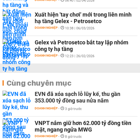
-
06:40 | 02/04/2026
Xuất hiện 'tay chơi' mới trong liên minh
hạ tầng Gelex - Petrosetco
DOANH NGHIỆP
-
10:38 | 06/03/2026
Gelex và Petrosetco bắt tay lập nhóm
công ty hạ tầng
DOANH NGHIỆP
-
12:23 | 26/02/2026
Cùng chuyên mục
EVN đã xóa sạch lỗ lũy kế, thu gần
353.000 tỷ đồng sau nửa năm
DOANH NGHIỆP
-
3 giờ trước
VNPT nắm giữ hơn 62.000 tỷ đồng tiền
mặt, ngang ngửa MWG
DOANH NGHIỆP
-
8 giờ trước