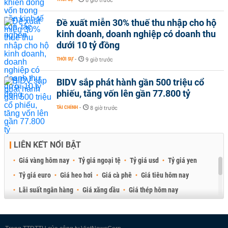
8 giờ trước
Đề xuất miễn 30% thuế thu nhập cho hộ
kinh doanh, doanh nghiệp có doanh thu
dưới 10 tỷ đồng
THỜI SỰ
-
9 giờ trước
BIDV sắp phát hành gần 500 triệu cổ
phiếu, tăng vốn lên gần 77.800 tỷ
TÀI CHÍNH
-
8 giờ trước
LIÊN KẾT NỔI BẬT
Giá vàng hôm nay
Tỷ giá ngoại tệ
Tỷ giá usd
Tỷ giá yen
Tỷ giá euro
Giá heo hơi
Giá cà phê
Giá tiêu hôm nay
Lãi suất ngân hàng
Giá xăng dầu
Giá thép hôm nay
Giá sầu riêng
Giá thịt heo
Giá gạo
Giá cao su
Best Retail Brokers
Diễn đàn đầu tư Việt Nam 2026