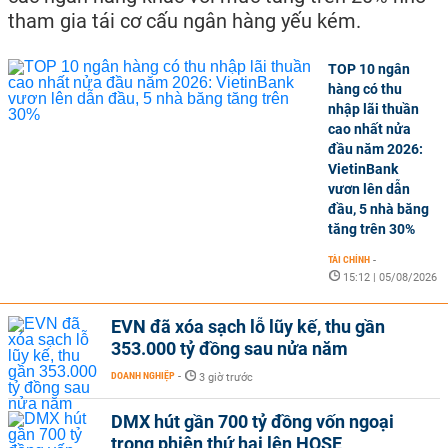
tham gia tái cơ cấu ngân hàng yếu kém.
TOP 10 ngân
hàng có thu
nhập lãi thuần
cao nhất nửa
đầu năm 2026:
VietinBank
vươn lên dẫn
đầu, 5 nhà băng
tăng trên 30%
TÀI CHÍNH
-
15:12 | 05/08/2026
EVN đã xóa sạch lỗ lũy kế, thu gần
353.000 tỷ đồng sau nửa năm
DOANH NGHIỆP
-
3 giờ trước
DMX hút gần 700 tỷ đồng vốn ngoại
trong phiên thứ hai lên HOSE