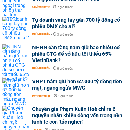
CHỨNG KHOÁN
-
7 giờ trước
Tự doanh sang tay gần 700 tỷ đồng cổ
phiếu DMX cho ai?
CHỨNG KHOÁN
-
3 giờ trước
NHNN cần tăng nắm giữ bao nhiêu cổ
phiếu CTG để sở hữu tối thiểu 65%
VietinBank?
CHỨNG KHOÁN
-
8 giờ trước
VNPT nắm giữ hơn 62.000 tỷ đồng tiền
mặt, ngang ngửa MWG
DOANH NGHIỆP
-
8 giờ trước
Chuyên gia Phạm Xuân Hoè chỉ ra 6
nguyên nhân khiến dòng vốn trong nền
kinh tế còn 'tắc nghẽn'
THỜI SỰ
-