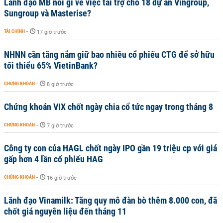
Lãnh đạo MB nói gì về việc tài trợ cho 18 dự án Vingroup,
Sungroup và Masterise?
TÀI CHÍNH
-
17 giờ trước
NHNN cần tăng nắm giữ bao nhiêu cổ phiếu CTG để sở hữu
tối thiểu 65% VietinBank?
CHỨNG KHOÁN
-
8 giờ trước
Chứng khoán VIX chốt ngày chia cổ tức ngay trong tháng 8
CHỨNG KHOÁN
-
7 giờ trước
Công ty con của HAGL chốt ngày IPO gần 19 triệu cp với giá
gấp hơn 4 lần cổ phiếu HAG
CHỨNG KHOÁN
-
16 giờ trước
Lãnh đạo Vinamilk: Tăng quy mô đàn bò thêm 8.000 con, đã
chốt giá nguyên liệu đến tháng 11