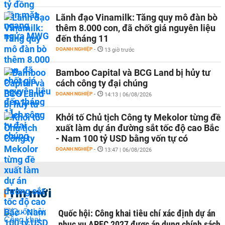
Lãnh đạo Vinamilk: Tăng quy mô đàn bò
thêm 8.000 con, đã chốt giá nguyên liệu
đến tháng 11
DOANH NGHIỆP
-
13 giờ trước
Bamboo Capital và BCG Land bị hủy tư
cách công ty đại chúng
DOANH NGHIỆP
-
14:13 | 06/08/2026
Khởi tố Chủ tịch Công ty Mekolor từng đề
xuất làm dự án đường sắt tốc độ cao Bắc
- Nam 100 tỷ USD bằng vốn tự có
DOANH NGHIỆP
-
13:47 | 06/08/2026
Tin mới
Quốc hội: Công khai tiêu chí xác định dự án
phục vụ APEC 2027 được áp dụng chính sách