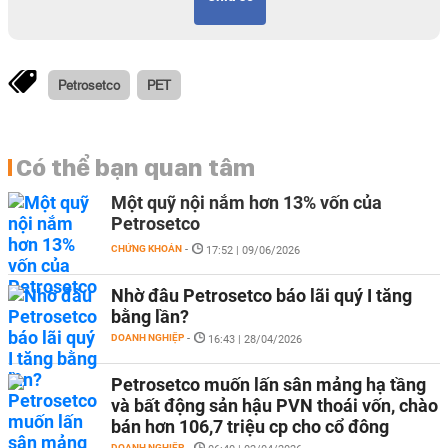
Petrosetco
PET
Có thể bạn quan tâm
Một quỹ nội nắm hơn 13% vốn của
Petrosetco
CHỨNG KHOÁN
-
17:52 | 09/06/2026
Nhờ đâu Petrosetco báo lãi quý I tăng
bằng lần?
DOANH NGHIỆP
-
16:43 | 28/04/2026
Petrosetco muốn lấn sân mảng hạ tầng
và bất động sản hậu PVN thoái vốn, chào
bán hơn 106,7 triệu cp cho cổ đông
DOANH NGHIỆP