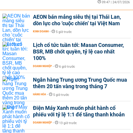
09:47 | 24/07/2026
AEON bán mảng siêu thị tại Thái Lan,
dồn lực cho ‘cuộc chiến’ tại Việt Nam
KINH DOANH
-
5 giờ trước
Lịch cổ tức tuần tới: Masan Consumer,
BSR, MB chốt quyền, tỷ lệ cao nhất
100%
DOANH NGHIỆP
-
6 giờ trước
Ngân hàng Trung ương Trung Quốc mua
thêm 20 tấn vàng trong tháng 7
HÀNG HÓA
-
5 giờ trước
Điện Máy Xanh muốn phát hành cổ
phiếu với tỷ lệ 1:1 để tăng thanh khoản
DOANH NGHIỆP
-
13 giờ trước