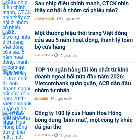
Sau nhịp điều chỉnh mạnh, CTCK nhìn
thấy cơ hội ở nhóm cổ phiếu nào?
CHỨNG KHOÁN
-
13 giờ trước
Một thương hiệu thời trang Việt đóng
cửa sau 5 năm hoạt động, thanh lý toàn
bộ cửa hàng
KINH DOANH
-
12 giờ trước
TOP 10 ngân hàng lãi lớn nhất từ kinh
doanh ngoại hối nửa đầu năm 2026:
Vietcombank quán quân, ACB dẫn đầu
nhóm tư nhân
TÀI CHÍNH
-
6 giờ trước
Công ty 100 tỷ của Huấn Hoa Hồng
bỗng dưng ‘biến mất’, một công ty khác
đã giải thể
KINH DOANH
-
11 giờ trước