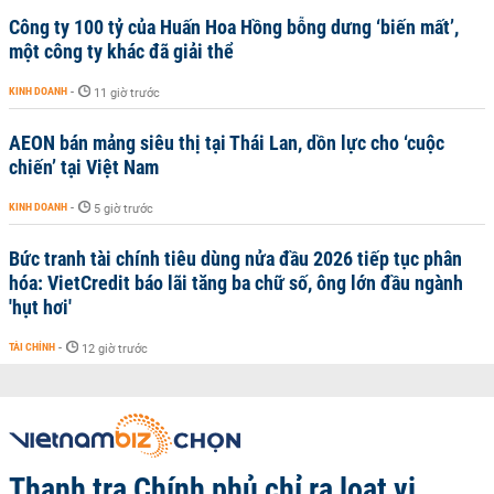
Công ty 100 tỷ của Huấn Hoa Hồng bỗng dưng ‘biến mất’,
một công ty khác đã giải thể
KINH DOANH
-
11 giờ trước
AEON bán mảng siêu thị tại Thái Lan, dồn lực cho ‘cuộc
chiến’ tại Việt Nam
KINH DOANH
-
5 giờ trước
Bức tranh tài chính tiêu dùng nửa đầu 2026 tiếp tục phân
hóa: VietCredit báo lãi tăng ba chữ số, ông lớn đầu ngành
'hụt hơi'
TÀI CHÍNH
-
12 giờ trước
Thanh tra Chính phủ chỉ ra loạt vi