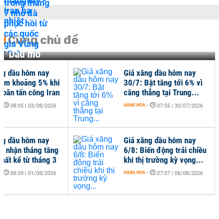
Cùng chủ đề
Dầu mỏ
ng dầu hôm nay
Giá xăng dầu hôm nay
iảm khoảng 5% khi
30/7: Bật tăng tới 6% vì
 hoãn tấn công Iran
căng thẳng tại Trung...
-
HÀNG HÓA
-
08:05 | 03/08/2026
07:55 | 30/07/2026
ng dầu hôm nay
Giá xăng dầu hôm nay
hi nhận tháng tăng
6/8: Biến động trái chiều
hất kể từ tháng 3
khi thị trường kỳ vọng...
-
HÀNG HÓA
-
08:09 | 01/08/2026
07:07 | 06/08/2026