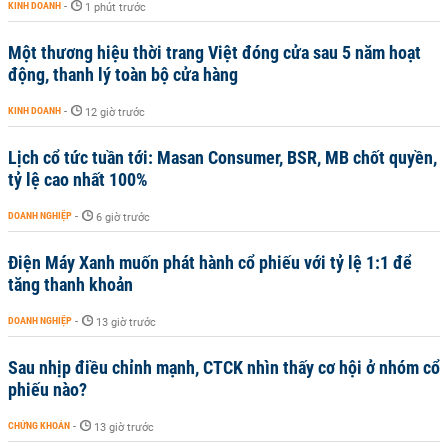
KINH DOANH
-
1 phút trước
Một thương hiệu thời trang Việt đóng cửa sau 5 năm hoạt
động, thanh lý toàn bộ cửa hàng
KINH DOANH
-
12 giờ trước
Lịch cổ tức tuần tới: Masan Consumer, BSR, MB chốt quyền,
tỷ lệ cao nhất 100%
DOANH NGHIỆP
-
6 giờ trước
Điện Máy Xanh muốn phát hành cổ phiếu với tỷ lệ 1:1 để
tăng thanh khoản
DOANH NGHIỆP
-
13 giờ trước
Sau nhịp điều chỉnh mạnh, CTCK nhìn thấy cơ hội ở nhóm cổ
phiếu nào?
CHỨNG KHOÁN
-
13 giờ trước