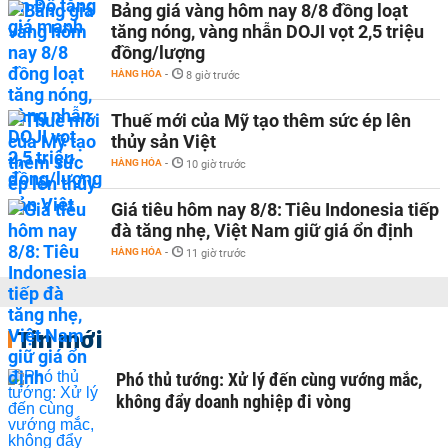
Bảng giá vàng hôm nay 8/8 đồng loạt
tăng nóng, vàng nhẫn DOJI vọt 2,5 triệu
đồng/lượng
HÀNG HÓA
-
8 giờ trước
Thuế mới của Mỹ tạo thêm sức ép lên
thủy sản Việt
HÀNG HÓA
-
10 giờ trước
Giá tiêu hôm nay 8/8: Tiêu Indonesia tiếp
đà tăng nhẹ, Việt Nam giữ giá ổn định
HÀNG HÓA
-
11 giờ trước
Tin mới
Phó thủ tướng: Xử lý đến cùng vướng mắc,
không đẩy doanh nghiệp đi vòng