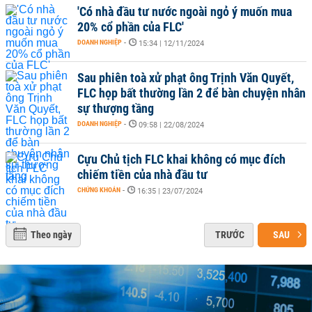
'Có nhà đầu tư nước ngoài ngỏ ý muốn mua
20% cổ phần của FLC'
DOANH NGHIỆP
-
15:34 | 12/11/2024
Sau phiên toà xử phạt ông Trịnh Văn Quyết,
FLC họp bất thường lần 2 để bàn chuyện nhân
sự thượng tầng
DOANH NGHIỆP
-
09:58 | 22/08/2024
Cựu Chủ tịch FLC khai không có mục đích
chiếm tiền của nhà đầu tư
CHỨNG KHOÁN
-
16:35 | 23/07/2024
Theo ngày
TRƯỚC
SAU