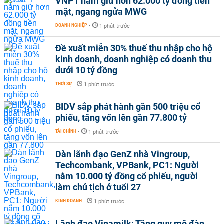
VNPT nắm giữ hơn 62.000 tỷ đồng tiền
mặt, ngang ngửa MWG
DOANH NGHIỆP
-
1 phút trước
Đề xuất miễn 30% thuế thu nhập cho hộ
kinh doanh, doanh nghiệp có doanh thu
dưới 10 tỷ đồng
THỜI SỰ
-
1 phút trước
BIDV sắp phát hành gần 500 triệu cổ
phiếu, tăng vốn lên gần 77.800 tỷ
TÀI CHÍNH
-
1 phút trước
Dàn lãnh đạo GenZ nhà Vingroup,
Techcombank, VPBank, PC1: Người
nắm 10.000 tỷ đồng cổ phiếu, người
làm chủ tịch ở tuổi 27
KINH DOANH
-
1 phút trước
Lãnh đạo Vinamilk: Tăng quy mô đàn