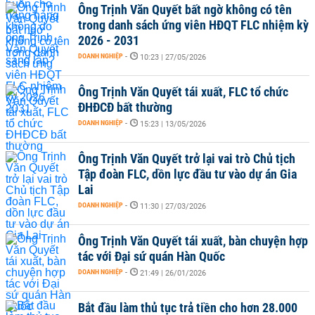
Ông Trịnh Văn Quyết bất ngờ không có tên
trong danh sách ứng viên HĐQT FLC nhiệm kỳ
2026 - 2031
DOANH NGHIỆP
-
10:23 | 27/05/2026
Ông Trịnh Văn Quyết tái xuất, FLC tổ chức
ĐHĐCĐ bất thường
DOANH NGHIỆP
-
15:23 | 13/05/2026
Ông Trịnh Văn Quyết trở lại vai trò Chủ tịch
Tập đoàn FLC, dồn lực đầu tư vào dự án Gia
Lai
DOANH NGHIỆP
-
11:30 | 27/03/2026
Ông Trịnh Văn Quyết tái xuất, bàn chuyện hợp
tác với Đại sứ quán Hàn Quốc
DOANH NGHIỆP
-
21:49 | 26/01/2026
Bắt đầu làm thủ tục trả tiền cho hơn 28.000