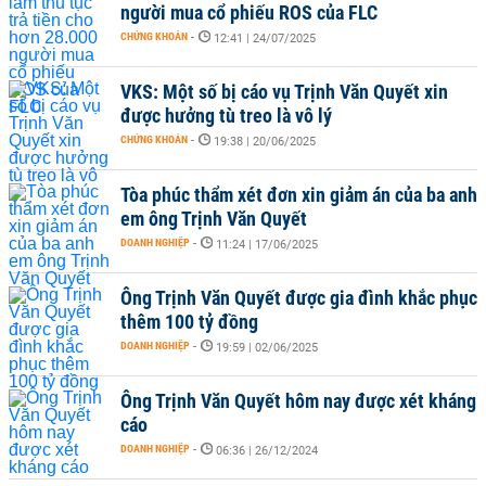
người mua cổ phiếu ROS của FLC
CHỨNG KHOÁN
-
12:41 | 24/07/2025
VKS: Một số bị cáo vụ Trịnh Văn Quyết xin
được hưởng tù treo là vô lý
CHỨNG KHOÁN
-
19:38 | 20/06/2025
Tòa phúc thẩm xét đơn xin giảm án của ba anh
em ông Trịnh Văn Quyết
DOANH NGHIỆP
-
11:24 | 17/06/2025
Ông Trịnh Văn Quyết được gia đình khắc phục
thêm 100 tỷ đồng
DOANH NGHIỆP
-
19:59 | 02/06/2025
Ông Trịnh Văn Quyết hôm nay được xét kháng
cáo
DOANH NGHIỆP
-
06:36 | 26/12/2024