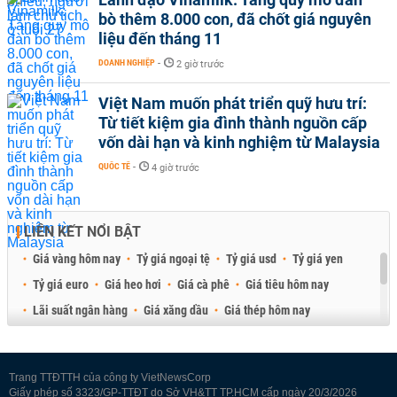
bò thêm 8.000 con, đã chốt giá nguyên
liệu đến tháng 11
DOANH NGHIỆP
-
2 giờ trước
Việt Nam muốn phát triển quỹ hưu trí:
Từ tiết kiệm gia đình thành nguồn cấp
vốn dài hạn và kinh nghiệm từ Malaysia
QUỐC TẾ
-
4 giờ trước
LIÊN KẾT NỔI BẬT
Giá vàng hôm nay
Tỷ giá ngoại tệ
Tỷ giá usd
Tỷ giá yen
Tỷ giá euro
Giá heo hơi
Giá cà phê
Giá tiêu hôm nay
Lãi suất ngân hàng
Giá xăng dầu
Giá thép hôm nay
Giá sầu riêng
Giá thịt heo
Giá gạo
Giá cao su
Best Retail Brokers
Diễn đàn đầu tư Việt Nam 2026
Trang TTĐTTH của công ty VietNewsCorp
Giấy phép số 3323/GP-TTĐT do Sở VH&TT TP.HCM cấp ngày 20/3/2026