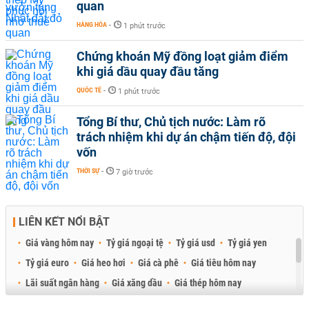
quan
HÀNG HÓA
-
1 phút trước
Chứng khoán Mỹ đồng loạt giảm điểm
khi giá dầu quay đầu tăng
QUỐC TẾ
-
1 phút trước
Tổng Bí thư, Chủ tịch nước: Làm rõ
trách nhiệm khi dự án chậm tiến độ, đội
vốn
THỜI SỰ
-
7 giờ trước
LIÊN KẾT NỔI BẬT
Giá vàng hôm nay
Tỷ giá ngoại tệ
Tỷ giá usd
Tỷ giá yen
Tỷ giá euro
Giá heo hơi
Giá cà phê
Giá tiêu hôm nay
Lãi suất ngân hàng
Giá xăng dầu
Giá thép hôm nay
Giá sầu riêng
Giá thịt heo
Giá gạo
Giá cao su