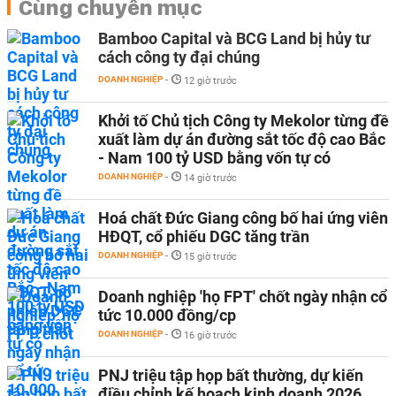
Cùng chuyên mục
Bamboo Capital và BCG Land bị hủy tư
cách công ty đại chúng
DOANH NGHIỆP
-
12 giờ trước
Khởi tố Chủ tịch Công ty Mekolor từng đề
xuất làm dự án đường sắt tốc độ cao Bắc
- Nam 100 tỷ USD bằng vốn tự có
DOANH NGHIỆP
-
14 giờ trước
Hoá chất Đức Giang công bố hai ứng viên
HĐQT, cổ phiếu DGC tăng trần
DOANH NGHIỆP
-
15 giờ trước
Doanh nghiệp 'họ FPT' chốt ngày nhận cổ
tức 10.000 đồng/cp
DOANH NGHIỆP
-
16 giờ trước
PNJ triệu tập họp bất thường, dự kiến
điều chỉnh kế hoạch kinh doanh 2026