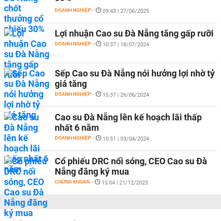
DOANH NGHIỆP
-
09:43 | 27/06/2025
Lợi nhuận Cao su Đà Nẵng tăng gấp rưỡi
DOANH NGHIỆP
-
10:37 | 18/07/2024
Sếp Cao su Đà Nẵng nói hưởng lợi nhờ tỷ
giá tăng
DOANH NGHIỆP
-
15:37 | 26/06/2024
Cao su Đà Nẵng lên kế hoạch lãi thấp
nhất 6 năm
DOANH NGHIỆP
-
10:51 | 03/04/2024
Cổ phiếu DRC nổi sóng, CEO Cao su Đà
Nẵng đăng ký mua
CHỨNG KHOÁN
-
15:04 | 21/12/2023