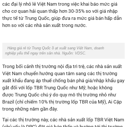
các đại lý nhỏ lẻ Việt Nam trong việc khai báo mức giá
cho cơ quan hải quan thấp hơn 30-35% so với giá nhập
thực tế từ Trung Quốc, giúp đưa ra mức giá bán hấp dẫn
hơn so với các nhà sản xuất trong nước.
Hàng giá rẻ từ Trung Quốc ồ ạt xuất sang Việt Nam, doanh
nghiệp yếu thế ngay trên sân nhà. Nguồn: VDSC.
Trong bối cảnh thị trường nội địa trì trệ, các nhà sản xuất
Việt Nam chuyển hướng quan tâm sang các thị trường
xuất khẩu đang áp thuế chống bán phá giá/nhập khẩu gay
gắt đối với lốp TBR Trung Quốc như Mỹ; hoặc không
được Trung Quốc chú ý do quy mô thị trường nhỏ như
Brazil (chỉ chiếm 10% thị trường lốp TBR của Mỹ), Ai Cập
trong những năm gần đây.
Tại các thị trường này, các nhà sản xuất lốp TBR Việt Nam
(chủ yếu là DRC) đặt giá bán thấp và hướng tới thị trường