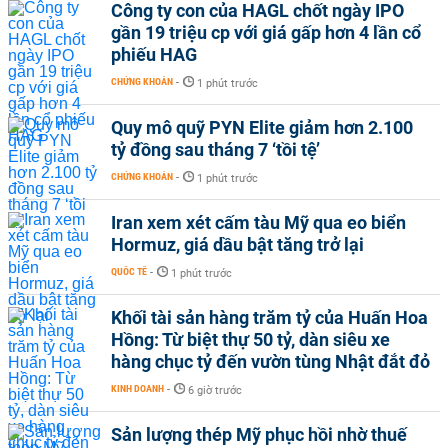
Công ty con của HAGL chốt ngày IPO
gần 19 triệu cp với giá gấp hơn 4 lần cổ
phiếu HAG
CHỨNG KHOÁN
-
1 phút trước
Quy mô quỹ PYN Elite giảm hơn 2.100
tỷ đồng sau tháng 7 ‘tồi tệ’
CHỨNG KHOÁN
-
1 phút trước
Iran xem xét cấm tàu Mỹ qua eo biển
Hormuz, giá dầu bật tăng trở lại
QUỐC TẾ
-
1 phút trước
Khối tài sản hàng trăm tỷ của Huấn Hoa
Hồng: Từ biệt thự 50 tỷ, dàn siêu xe
hàng chục tỷ đến vườn tùng Nhật đắt đỏ
KINH DOANH
-
6 giờ trước
Sản lượng thép Mỹ phục hồi nhờ thuế