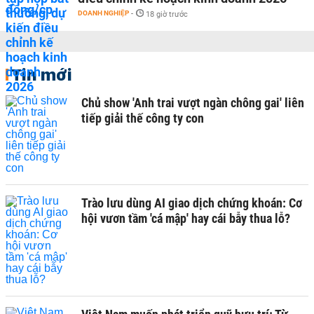
DOANH NGHIỆP
-
18 giờ trước
Tin mới
Chủ show 'Anh trai vượt ngàn chông gai' liên
tiếp giải thế công ty con
Trào lưu dùng AI giao dịch chứng khoán: Cơ
hội vươn tầm 'cá mập' hay cái bẫy thua lỗ?