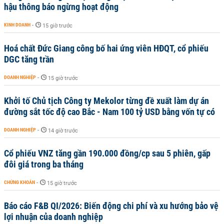
hậu thông báo ngừng hoạt động
KINH DOANH
-
15 giờ trước
Hoá chất Đức Giang công bố hai ứng viên HĐQT, cổ phiếu
DGC tăng trần
DOANH NGHIỆP
-
15 giờ trước
Khởi tố Chủ tịch Công ty Mekolor từng đề xuất làm dự án
đường sắt tốc độ cao Bắc - Nam 100 tỷ USD bằng vốn tự có
DOANH NGHIỆP
-
14 giờ trước
Cổ phiếu VNZ tăng gần 190.000 đồng/cp sau 5 phiên, gấp
đôi giá trong ba tháng
CHỨNG KHOÁN
-
15 giờ trước
Báo cáo F&B QI/2026: Biến động chi phí và xu hướng bảo vệ
lợi nhuận của doanh nghiệp