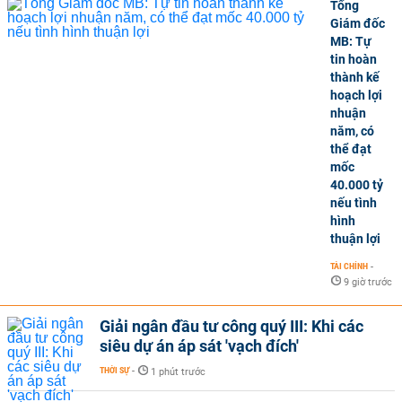
Tổng
Giám đốc
MB: Tự
tin hoàn
thành kế
hoạch lợi
nhuận
năm, có
thể đạt
mốc
40.000 tỷ
nếu tình
hình
thuận lợi
TÀI CHÍNH
-
9 giờ trước
Giải ngân đầu tư công quý III: Khi các
siêu dự án áp sát 'vạch đích'
THỜI SỰ
-
1 phút trước