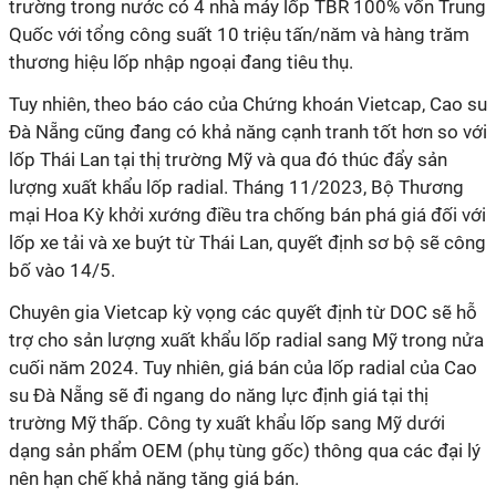
trường trong nước có 4 nhà máy lốp TBR 100% vốn Trung
Quốc với tổng công suất 10 triệu tấn/năm và hàng trăm
thương hiệu lốp nhập ngoại đang tiêu thụ.
Tuy nhiên, theo báo cáo của Chứng khoán Vietcap, Cao su
Đà Nẵng cũng đang có
kh
ả
năng
c
ạ
nh tranh
tốt hơn so với
l
ố
p Thái Lan t
ạ
i th
ị
trư
ờ
ng Mỹ và qua đó thúc đẩy
s
ả
n
lư
ợ
ng
xu
ấ
t kh
ẩ
u l
ố
p radial. Tháng 11/2023,
B
ộ
Thương
m
ạ
i Hoa K
ỳ
kh
ở
i xư
ớ
ng
đi
ề
u tra ch
ố
ng bán phá giá đ
ố
i v
ớ
i
l
ố
p xe t
ả
i và xe buýt t
ừ
Thái
Lan, quyết định sơ bộ sẽ công
bố vào 14/5.
Chuyên gia Vietcap
k
ỳ
v
ọ
ng các quy
ế
t đ
ị
nh
t
ừ
DOC s
ẽ
h
ỗ
tr
ợ
cho
s
ả
n
lư
ợ
ng xu
ấ
t kh
ẩ
u l
ố
p radial
sang M
ỹ
trong n
ử
a
cu
ố
i
năm 2024. Tuy nhiên,
giá bán
c
ủ
a
l
ố
p radial
c
ủ
a Cao
su Đà Nẵng s
ẽ
đi ngang
do
năng l
ự
c
đ
ị
nh giá
t
ạ
i th
ị
trư
ờ
ng M
ỹ
th
ấ
p
. Công ty
xu
ấ
t kh
ẩ
u l
ố
p sang M
ỹ
dư
ớ
i
d
ạ
ng s
ả
n ph
ẩ
m OEM
(ph
ụ
tùng g
ố
c)
thông qua các đ
ạ
i lý
nên
h
ạ
n ch
ế
kh
ả
năng tăng giá bán.