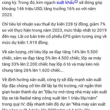
cùng kỳ. Trong đó, kim ngạch
xuất khẩu
sẽ đóng góp
khoảng 146 triệu USD, tăng trưởng 16% so với năm
2023.
Chỉ tiêu lợi nhuận sau thuế dự kiến 228 tỷ đồng, giảm 7%
so với thực hiện trong năm 2023, mức thấp nhất từ 2019
đến nay.
Lãi cơ bản trên cổ phiếu EPS giảm tương ứng về
mức dự kiến 1.919 đồng.
Về sản lượng, chỉ tiêu lốp xe đạp tăng 14% lên 5.500
chiếc, săm xe đạp tăng 5% lên 4.500 chiếc, lốp xe máy
tăng 33% lên 2.200 chiếc hay lốp ô tô và máy kéo nói
chung tăng 26% lên 1.620 chiếc...
Về định hướng sản xuất, công ty sẽ đẩy mạnh sản xuất
lốp đặc chủng cỡ lớn để lấy lại thị trường,
rút ngắn thời
gian
hoàn thành dự án “Đầu tư mở rộng nhà máy sản xuất
lốp xe tải Radial nâng công suất lên 1 triệu lốp/năm”
trong quý IV; đẩy nhanh tiến độ dự án “Nhà máy sản xuất