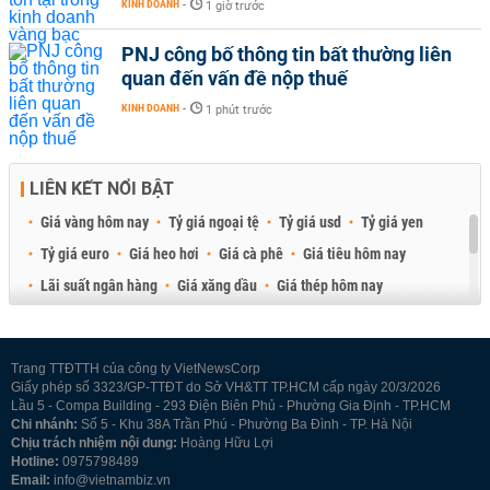
KINH DOANH
-
1 giờ trước
PNJ công bố thông tin bất thường liên
quan đến vấn đề nộp thuế
KINH DOANH
-
1 phút trước
LIÊN KẾT NỔI BẬT
Giá vàng hôm nay
Tỷ giá ngoại tệ
Tỷ giá usd
Tỷ giá yen
Tỷ giá euro
Giá heo hơi
Giá cà phê
Giá tiêu hôm nay
Lãi suất ngân hàng
Giá xăng dầu
Giá thép hôm nay
Giá sầu riêng
Giá thịt heo
Giá gạo
Giá cao su
Best Retail Brokers
Diễn đàn đầu tư Việt Nam 2026
Trang TTĐTTH của công ty VietNewsCorp
Giấy phép số 3323/GP-TTĐT do Sở VH&TT TP.HCM cấp ngày 20/3/2026
Lầu 5 - Compa Building - 293 Điện Biên Phủ - Phường Gia Định - TP.HCM
Chi nhánh:
Số 5 - Khu 38A Trần Phú - Phường Ba Đình - TP. Hà Nội
Chịu trách nhiệm nội dung:
Hoàng Hữu Lợi
Hotline:
0975798489
Email:
info@vietnambiz.vn