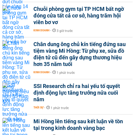
Chuỗi phòng gym tại TP HCM bất ngờ
đóng cửa tất cả cơ sở, hàng trăm hội
viên bơ vơ
KINH DOANH
-
3 giờ trước
Chân dung ông chủ kín tiếng đứng sau
tiệm vàng Mi Hồng: Từ phụ xe, sửa đồ
điện tử cũ đến gây dựng thương hiệu
hơn 35 năm tuổi
KINH DOANH
-
1 phút trước
SSI Research chỉ ra hai yếu tố quyết
định động lực tăng trưởng nửa cuối
năm
THỜI SỰ
-
1 phút trước
Mi Hồng lên tiếng sau kết luận về tồn
tại trong kinh doanh vàng bạc