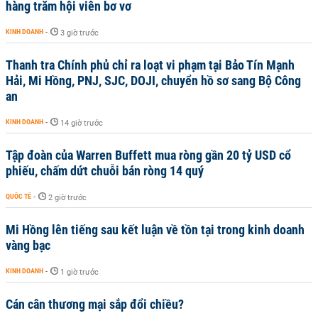
hàng trăm hội viên bơ vơ
KINH DOANH
-
3 giờ trước
Thanh tra Chính phủ chỉ ra loạt vi phạm tại Bảo Tín Mạnh
Hải, Mi Hồng, PNJ, SJC, DOJI, chuyển hồ sơ sang Bộ Công
an
KINH DOANH
-
14 giờ trước
Tập đoàn của Warren Buffett mua ròng gần 20 tỷ USD cổ
phiếu, chấm dứt chuỗi bán ròng 14 quý
QUỐC TẾ
-
2 giờ trước
Mi Hồng lên tiếng sau kết luận về tồn tại trong kinh doanh
vàng bạc
KINH DOANH
-
1 giờ trước
Cán cân thương mại sắp đổi chiều?