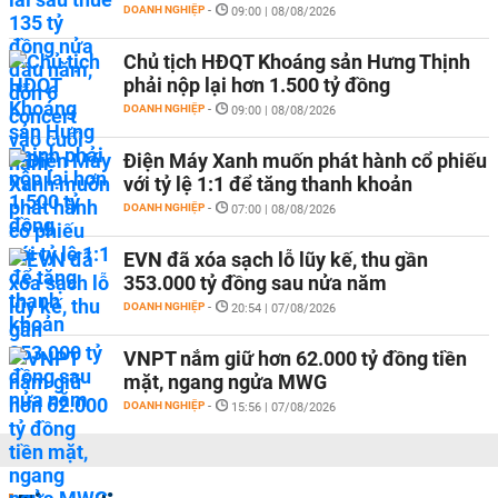
DOANH NGHIỆP
-
09:00 | 08/08/2026
Chủ tịch HĐQT Khoáng sản Hưng Thịnh
phải nộp lại hơn 1.500 tỷ đồng
DOANH NGHIỆP
-
09:00 | 08/08/2026
Điện Máy Xanh muốn phát hành cổ phiếu
với tỷ lệ 1:1 để tăng thanh khoản
DOANH NGHIỆP
-
07:00 | 08/08/2026
EVN đã xóa sạch lỗ lũy kế, thu gần
353.000 tỷ đồng sau nửa năm
DOANH NGHIỆP
-
20:54 | 07/08/2026
VNPT nắm giữ hơn 62.000 tỷ đồng tiền
mặt, ngang ngửa MWG
DOANH NGHIỆP
-
15:56 | 07/08/2026