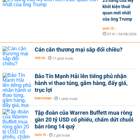
25 bang của Mỹ
khởi kiện thuế
quan mới nhất
của ông Trump
QUỐC TẾ
-
07:41 | 04/08/2026
Cán cân thương mại sắp đổi chiều?
THỜI SỰ
-
17 phút trước
Bảo Tín Mạnh Hải lên tiếng phủ nhận
hành vi thao túng, găm hàng, đẩy giá,
trục lợi
KINH DOANH
-
1 phút trước
Tập đoàn của Warren Buffett mua ròng
gần 20 tỷ USD cổ phiếu, chấm dứt chuỗi
bán ròng 14 quý
QUỐC TẾ
-
2 giờ trước