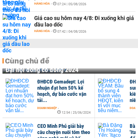
HÀNG HÓA
-
07:24 | 05/08/2026
Giá cao su hôm nay 4/8: Đi xuống khi giá
dầu lao dốc
HÀNG HÓA
-
07:42 | 04/08/2026
Cùng chủ đề
Đại hội đồng cổ đông 2024
ĐHĐCĐ Gemadept: Lợi
ĐHĐ
nhuận đạt hơn 50% kế
sun
hoạch, dự báo cước vận
kiên
tải...
niê
DOANH NGHIỆP
-
DOANH
12:54 | 25/06/2024
CEO Minh Phú giải bày
Bà 
câu chuyện nuôi tôm theo
'Ita