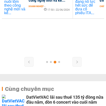
công nghệ mới và kế...
để 
DOANH NGHIỆP
-
CHỨN
17:50 | 22/06/2024
Cùng chuyên mục
DatVietVAC lãi sau thuế 135 tỷ đồng nửa
đầu năm, dồn 6 concert vào cuối năm