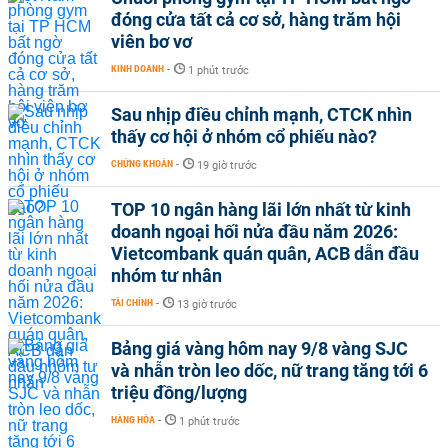
đóng cửa tất cả cơ sở, hàng trăm hội
viên bơ vơ
KINH DOANH
-
1 phút trước
Sau nhịp điều chỉnh mạnh, CTCK nhìn
thấy cơ hội ở nhóm cổ phiếu nào?
CHỨNG KHOÁN
-
19 giờ trước
TOP 10 ngân hàng lãi lớn nhất từ kinh
doanh ngoại hối nửa đầu năm 2026:
Vietcombank quán quân, ACB dẫn đầu
nhóm tư nhân
TÀI CHÍNH
-
13 giờ trước
Bảng giá vàng hôm nay 9/8 vàng SJC
và nhẫn tròn leo dốc, nữ trang tăng tới 6
triệu đồng/lượng
HÀNG HÓA
-
1 phút trước