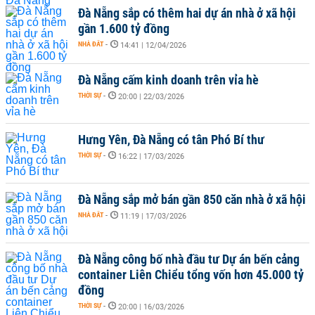
Đà Nẵng sắp có thêm hai dự án nhà ở xã hội
gần 1.600 tỷ đồng
NHÀ ĐẤT
-
14:41 | 12/04/2026
Đà Nẵng cấm kinh doanh trên vỉa hè
THỜI SỰ
-
20:00 | 22/03/2026
Hưng Yên, Đà Nẵng có tân Phó Bí thư
THỜI SỰ
-
16:22 | 17/03/2026
Đà Nẵng sắp mở bán gần 850 căn nhà ở xã hội
NHÀ ĐẤT
-
11:19 | 17/03/2026
Đà Nẵng công bố nhà đầu tư Dự án bến cảng
container Liên Chiểu tổng vốn hơn 45.000 tỷ
đồng
THỜI SỰ
-
20:00 | 16/03/2026