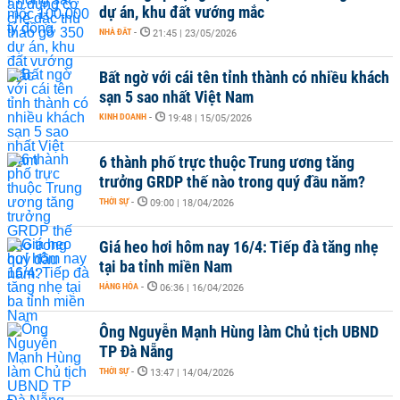
dự án, khu đất vướng mắc
NHÀ ĐẤT
-
21:45 | 23/05/2026
Bất ngờ với cái tên tỉnh thành có nhiều khách
sạn 5 sao nhất Việt Nam
KINH DOANH
-
19:48 | 15/05/2026
6 thành phố trực thuộc Trung ương tăng
trưởng GRDP thế nào trong quý đầu năm?
THỜI SỰ
-
09:00 | 18/04/2026
Giá heo hơi hôm nay 16/4: Tiếp đà tăng nhẹ
tại ba tỉnh miền Nam
HÀNG HÓA
-
06:36 | 16/04/2026
Ông Nguyễn Mạnh Hùng làm Chủ tịch UBND
TP Đà Nẵng
THỜI SỰ
-
13:47 | 14/04/2026