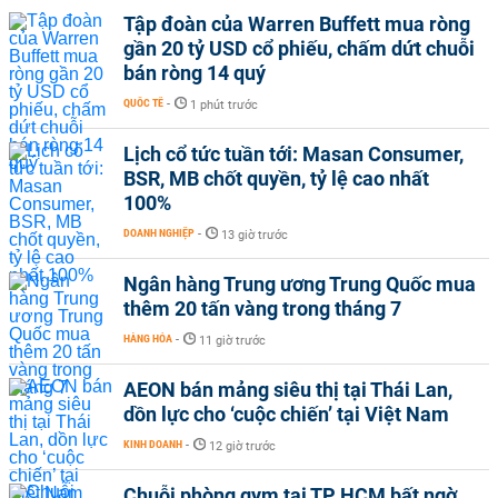
Tập đoàn của Warren Buffett mua ròng
gần 20 tỷ USD cổ phiếu, chấm dứt chuỗi
bán ròng 14 quý
QUỐC TẾ
-
1 phút trước
Lịch cổ tức tuần tới: Masan Consumer,
BSR, MB chốt quyền, tỷ lệ cao nhất
100%
DOANH NGHIỆP
-
13 giờ trước
Ngân hàng Trung ương Trung Quốc mua
thêm 20 tấn vàng trong tháng 7
HÀNG HÓA
-
11 giờ trước
AEON bán mảng siêu thị tại Thái Lan,
dồn lực cho ‘cuộc chiến’ tại Việt Nam
KINH DOANH
-
12 giờ trước
Chuỗi phòng gym tại TP HCM bất ngờ