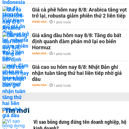
Giá cà phê hôm nay 8/8: Arabica tăng vọt
trở lại, robusta giảm phiên thứ 2 liên tiếp
HÀNG HÓA
-
1 phút trước
Giá xăng dầu hôm nay 8/8: Tăng do bất
định quanh đàm phán mở lại eo biển
Hormuz
HÀNG HÓA
-
1 phút trước
Giá cao su hôm nay 8/8: Nhật Bản ghi
nhận tuần tăng thứ hai liên tiếp nhờ giá
dầu
HÀNG HÓA
-
1 phút trước
Tin mới
Vì sao bỗng dưng đứng tên doanh nghiệp, hộ
kinh doanh?