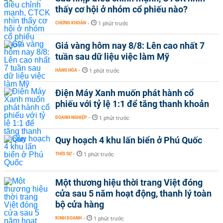
thấy cơ hội ở nhóm cổ phiếu nào?
CHỨNG KHOÁN
-
1 phút trước
Giá vàng hôm nay 8/8: Lên cao nhất 7
tuần sau dữ liệu việc làm Mỹ
HÀNG HÓA
-
1 phút trước
Điện Máy Xanh muốn phát hành cổ
phiếu với tỷ lệ 1:1 để tăng thanh khoản
DOANH NGHIỆP
-
1 phút trước
Quy hoạch 4 khu lấn biển ở Phú Quốc
THỜI SỰ
-
1 phút trước
Một thương hiệu thời trang Việt đóng
cửa sau 5 năm hoạt động, thanh lý toàn
bộ cửa hàng
KINH DOANH
-
1 phút trước