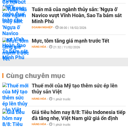
Tuấn mã của ngành thủy sản: 'Ngựa ô'
Navico vượt Vĩnh Hoàn, Sao Ta bám sát
Minh Phú
DOANH NGHIỆP
-
08:00 | 18/02/2026
Mực, tôm tăng giá mạnh trước Tết
HÀNG HÓA
-
21:32 | 11/02/2026
Cùng chuyên mục
Thuế mới của Mỹ tạo thêm sức ép lên
thủy sản Việt
HÀNG HÓA
-
1 phút trước
Giá tiêu hôm nay 8/8: Tiêu Indonesia tiếp
đà tăng nhẹ, Việt Nam giữ giá ổn định
HÀNG HÓA
-
1 phút trước