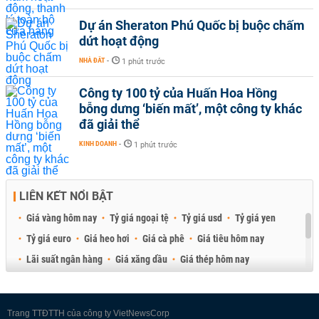
Dự án Sheraton Phú Quốc bị buộc chấm
dứt hoạt động
NHÀ ĐẤT
-
1 phút trước
Công ty 100 tỷ của Huấn Hoa Hồng
bỗng dưng ‘biến mất’, một công ty khác
đã giải thể
KINH DOANH
-
1 phút trước
LIÊN KẾT NỔI BẬT
Giá vàng hôm nay
Tỷ giá ngoại tệ
Tỷ giá usd
Tỷ giá yen
Tỷ giá euro
Giá heo hơi
Giá cà phê
Giá tiêu hôm nay
Lãi suất ngân hàng
Giá xăng dầu
Giá thép hôm nay
Giá sầu riêng
Giá thịt heo
Giá gạo
Giá cao su
Best Retail Brokers
Diễn đàn đầu tư Việt Nam 2026
Trang TTĐTTH của công ty VietNewsCorp