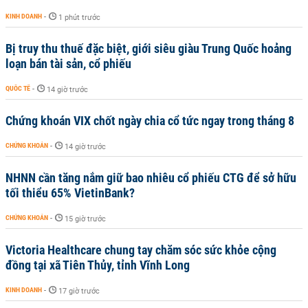
KINH DOANH
-
1 phút trước
Bị truy thu thuế đặc biệt, giới siêu giàu Trung Quốc hoảng
loạn bán tài sản, cổ phiếu
QUỐC TẾ
-
14 giờ trước
Chứng khoán VIX chốt ngày chia cổ tức ngay trong tháng 8
CHỨNG KHOÁN
-
14 giờ trước
NHNN cần tăng nắm giữ bao nhiêu cổ phiếu CTG để sở hữu
tối thiểu 65% VietinBank?
CHỨNG KHOÁN
-
15 giờ trước
Victoria Healthcare chung tay chăm sóc sức khỏe cộng
đồng tại xã Tiên Thủy, tỉnh Vĩnh Long
KINH DOANH
-
17 giờ trước