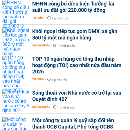
NHNN công bố điều kiện 'hưởng' lãi
suất ưu đãi gói 220.000 tỷ đồng
TÀI CHÍNH
-
1 phút trước
Khối ngoại tiếp tục gom DMX, xả gần
360 tỷ một mã ngân hàng
CHỨNG KHOÁN
-
1 phút trước
TOP 10 ngân hàng có tổng thu nhập
hoạt động (TOI) cao nhất nửa đầu năm
2026
TÀI CHÍNH
-
1 giờ trước
Sóng thoái vốn Nhà nước có trở lại sau
Quyết định 40?
CHỨNG KHOÁN
-
1 phút trước
Một công ty quản lý quỹ sắp đổi tên
thành OCB Capital, Phó Tổng OCBS