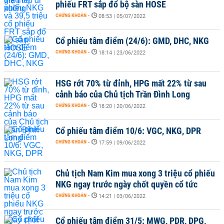
phiếu FRT sắp đổ bộ sàn HOSE
CHỨNG KHOÁN
-
08:53 | 05/07/2022
Cổ phiếu tâm điểm (24/6): GMD, DHC, NKG
CHỨNG KHOÁN
-
18:14 | 23/06/2022
HSG rớt 70% từ đỉnh, HPG mất 22% từ sau
cảnh báo của Chủ tịch Trần Đình Long
CHỨNG KHOÁN
-
18:20 | 20/06/2022
Cổ phiếu tâm điểm 10/6: VGC, NKG, DPR
CHỨNG KHOÁN
-
17:59 | 09/06/2022
Chủ tịch Nam Kim mua xong 3 triệu cổ phiếu
NKG ngay trước ngày chốt quyền cổ tức
CHỨNG KHOÁN
-
14:21 | 03/06/2022
Cổ phiếu tâm điểm 31/5: MWG, PDR, DPG,