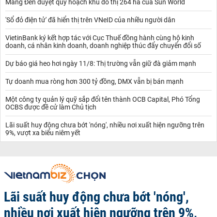
Măng Đen duyệt quy hoạch khu đô thị 264 ha của Sun World
'Sổ đỏ điện tử' đã hiển thị trên VNeID của nhiều người dân
VietinBank ký kết hợp tác với Cục Thuế đồng hành cùng hộ kinh
doanh, cá nhân kinh doanh, doanh nghiệp thúc đẩy chuyển đổi số
Dự báo giá heo hơi ngày 11/8: Thị trường vẫn giữ đà giảm mạnh
Tự doanh mua ròng hơn 300 tỷ đồng, DMX vẫn bị bán mạnh
Một công ty quản lý quỹ sắp đổi tên thành OCB Capital, Phó Tổng
OCBS được đề cử làm Chủ tịch
Lãi suất huy động chưa bớt 'nóng', nhiều nơi xuất hiện ngưỡng trên
9%, vượt xa biểu niêm yết
Lãi suất huy động chưa bớt 'nóng',
nhiều nơi xuất hiện ngưỡng trên 9%,