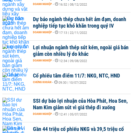
DOANH NGHIỆP
-
16:52 | 08/12/2022
Dự báo ngành thép chưa hết ảm đạm, doanh
nghiệp tiếp tục khó khăn trong quý IV
DOANH NGHIỆP
-
17:13 | 22/11/2022
Lợi nhuận ngành thép sút kém, ngoài giá bán
giảm còn nhiều lý do khác
DOANH NGHIỆP
-
12:34 | 09/08/2022
Cổ phiếu tâm điểm 11/7: NKG, NTC, HND
CHỨNG KHOÁN
-
09:30 | 10/07/2022
SSI dự báo lợi nhuận của Hòa Phát, Hoa Sen,
Nam Kim giảm sút vì giá thép đi xuống
DOANH NGHIỆP
-
12:41 | 05/07/2022
Gần 44 triệu cổ phiếu NKG và 39,5 triệu cổ