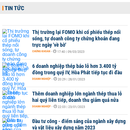
TIN TỨC
Thị trường lại FOMO khi cổ phiếu thép nổi
sóng, tự doanh công ty chứng khoán đang
trực ngày 'về bờ'
CHỨNG KHOÁN
-
17:40 | 09/03/2023
6 doanh nghiệp thép báo lỗ hơn 3.400 tỷ
đồng trong quý IV, Hòa Phát tiếp tục đi đầu
DOANH NGHIỆP
-
20:29 | 28/01/2023
Thêm doanh nghiệp lớn ngành thép thua lỗ
hai quý liên tiếp, doanh thu giảm quá nửa
DOANH NGHIỆP
-
22:03 | 23/01/2023
Đầu tư công - điểm sáng của ngành xây dựng
và vật liệu xây dựng năm 2023