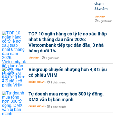
chạm
8%/năm
TÀI CHÍNH
-
5 giờ trước
TOP 10 ngân hàng có tỷ lệ nợ xấu thấp
nhất 6 tháng đầu năm 2026:
Vietcombank tiếp tục dẫn đầu, 3 nhà
băng dưới 1%
TÀI CHÍNH
-
1 giờ trước
Vingroup chuyển nhượng hơn 4,8 triệu
cổ phiếu VHM
CHỨNG KHOÁN
-
1 phút trước
Tự doanh mua ròng hơn 300 tỷ đồng,
DMX vẫn bị bán mạnh
CHỨNG KHOÁN
-
1 phút trước