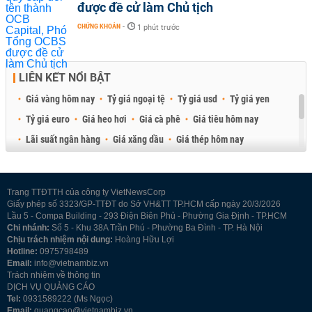
được đề cử làm Chủ tịch
CHỨNG KHOÁN
-
1 phút trước
LIÊN KẾT NỔI BẬT
Giá vàng hôm nay
Tỷ giá ngoại tệ
Tỷ giá usd
Tỷ giá yen
Tỷ giá euro
Giá heo hơi
Giá cà phê
Giá tiêu hôm nay
Lãi suất ngân hàng
Giá xăng dầu
Giá thép hôm nay
Giá sầu riêng
Giá thịt heo
Giá gạo
Giá cao su
Best Retail Brokers
Diễn đàn đầu tư Việt Nam 2026
Trang TTĐTTH của công ty VietNewsCorp
Giấy phép số 3323/GP-TTĐT do Sở VH&TT TP.HCM cấp ngày 20/3/2026
Lầu 5 - Compa Building - 293 Điện Biên Phủ - Phường Gia Định - TP.HCM
Chi nhánh:
Số 5 - Khu 38A Trần Phú - Phường Ba Đình - TP. Hà Nội
Chịu trách nhiệm nội dung:
Hoàng Hữu Lợi
Hotline:
0975798489
Email:
info@vietnambiz.vn
Trách nhiệm về thông tin
DỊCH VỤ QUẢNG CÁO
Tel:
0931589222 (Ms Ngọc)
Email:
quangcao@vietnambiz.vn