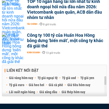
TOP 10 ngân hàng lãi lớn nhất từ kinh
doanh ngoại hối nửa đầu năm 2026:
Vietcombank quán quân, ACB dẫn đầu
nhóm tư nhân
TÀI CHÍNH
-
8 giờ trước
Công ty 100 tỷ của Huấn Hoa Hồng
bỗng dưng ‘biến mất’, một công ty khác
đã giải thể
KINH DOANH
-
13 giờ trước
LIÊN KẾT NỔI BẬT
Giá vàng hôm nay
Tỷ giá ngoại tệ
Tỷ giá usd
Tỷ giá yen
Tỷ giá euro
Giá heo hơi
Giá cà phê
Giá tiêu hôm nay
Lãi suất ngân hàng
Giá xăng dầu
Giá thép hôm nay
Giá sầu riêng
Giá thịt heo
Giá gạo
Giá cao su
Best Retail Brokers
Diễn đàn đầu tư Việt Nam 2026