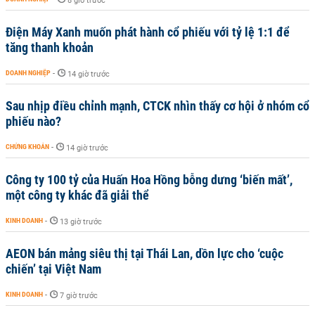
8 giờ trước
Điện Máy Xanh muốn phát hành cổ phiếu với tỷ lệ 1:1 để
tăng thanh khoản
DOANH NGHIỆP
-
14 giờ trước
Sau nhịp điều chỉnh mạnh, CTCK nhìn thấy cơ hội ở nhóm cổ
phiếu nào?
CHỨNG KHOÁN
-
14 giờ trước
Công ty 100 tỷ của Huấn Hoa Hồng bỗng dưng ‘biến mất’,
một công ty khác đã giải thể
KINH DOANH
-
13 giờ trước
AEON bán mảng siêu thị tại Thái Lan, dồn lực cho ‘cuộc
chiến’ tại Việt Nam
KINH DOANH
-
7 giờ trước