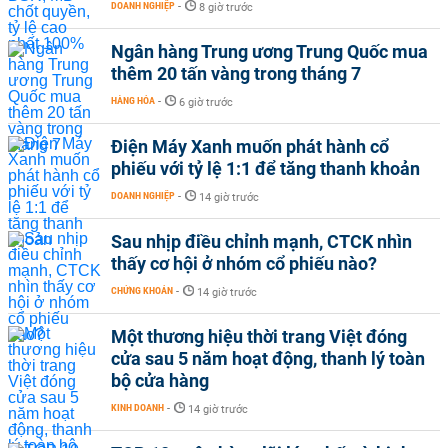
DOANH NGHIỆP
-
8 giờ trước
Ngân hàng Trung ương Trung Quốc mua
thêm 20 tấn vàng trong tháng 7
HÀNG HÓA
-
6 giờ trước
Điện Máy Xanh muốn phát hành cổ
phiếu với tỷ lệ 1:1 để tăng thanh khoản
DOANH NGHIỆP
-
14 giờ trước
Sau nhịp điều chỉnh mạnh, CTCK nhìn
thấy cơ hội ở nhóm cổ phiếu nào?
CHỨNG KHOÁN
-
14 giờ trước
Một thương hiệu thời trang Việt đóng
cửa sau 5 năm hoạt động, thanh lý toàn
bộ cửa hàng
KINH DOANH
-
14 giờ trước