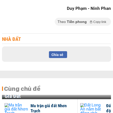
Duy Phạm - Ninh Phan
Theo
Tiền phong
Copy link
NHÀ ĐẤT
Chia sẻ
Cùng chủ đề
Giá Đất
Ma trận giá đất Nhơn
Đất
Trạch
độn