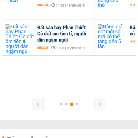
NHÀ ĐẤT
-
NHÀ Đ
14:00 | 16/09/2019
Đất sân bay Phan Thiết:
Bản
Cò đất ôm tiền tỉ, người
có 
dân ngậm ngùi
NHÀ Đ
NHÀ ĐẤT
-
10:00 | 05/09/2019