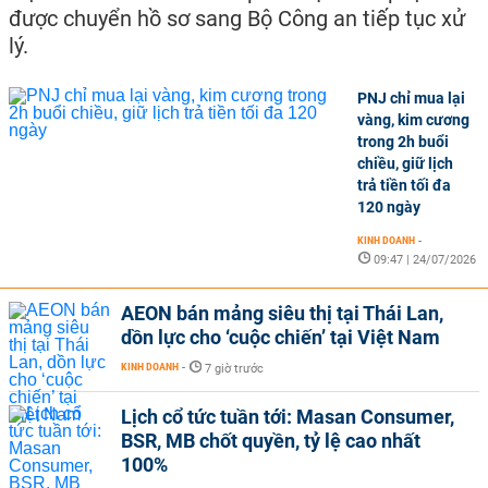
được chuyển hồ sơ sang Bộ Công an tiếp tục xử
lý.
PNJ chỉ mua lại
vàng, kim cương
trong 2h buổi
chiều, giữ lịch
trả tiền tối đa
120 ngày
KINH DOANH
-
09:47 | 24/07/2026
AEON bán mảng siêu thị tại Thái Lan,
dồn lực cho ‘cuộc chiến’ tại Việt Nam
KINH DOANH
-
7 giờ trước
Lịch cổ tức tuần tới: Masan Consumer,
BSR, MB chốt quyền, tỷ lệ cao nhất
100%