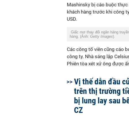
Mashinsky bị cáo buộc thực
khách hàng trước khi công ty
USD.
Giấc mơ thay đổi ngân hàng truyền
hàng. (Ảnh:
Getty Images
).
Các công tố viên cũng cáo b
công ty. Nhà sáng lập Celsiu
Phiên tòa xét xử ông được ấ
Vị thế dẫn đầu c
trên thị trường t
bị lung lay sau b
CZ