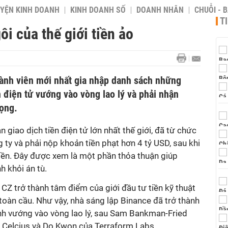
YỆN KINH DOANH
KINH DOANH SỐ
DOANH NHÂN
CHUỖI - 
T
i của thế giới tiền ảo
ành viên mới nhất gia nhập danh sách những
n điện tử vướng vào vòng lao lý và phải nhận
ọng.
n giao dịch tiền điện tử lớn nhất thế giới, đã từ chức
ty và phải nộp khoản tiền phạt hơn 4 tỷ USD, sau khi
tiền. Đây được xem là một phần thỏa thuận giúp
 khỏi án tù.
a CZ trở thành tâm điểm của giới đầu tư tiền kỹ thuật
toàn cầu. Như vậy, nhà sáng lập Binance đã trở thành
nh vướng vào vòng lao lý, sau Sam Bankman-Fried
 Celcius và Do Kwon của Terraform Labs.