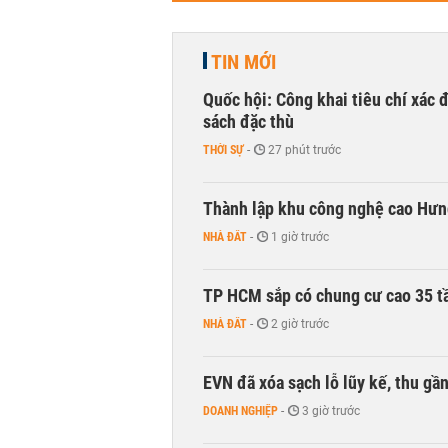
TIN MỚI
Quốc hội: Công khai tiêu chí xác
sách đặc thù
THỜI SỰ
-
27 phút trước
Thành lập khu công nghệ cao Hưn
NHÀ ĐẤT
-
1 giờ trước
TP HCM sắp có chung cư cao 35 tầ
NHÀ ĐẤT
-
2 giờ trước
EVN đã xóa sạch lỗ lũy kế, thu g
DOANH NGHIỆP
-
3 giờ trước