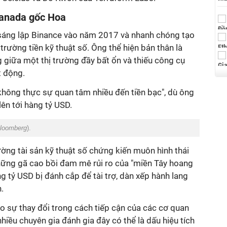
Canada gốc Hoa
sáng lập Binance vào năm 2017 và nhanh chóng tạo
 trường tiền kỹ thuật số. Ông thể hiện bản thân là
 giữa một thị trường đầy bất ổn và thiếu công cụ
t động.
i không thực sự quan tâm nhiều đến tiền bạc", dù ông
lên tới hàng tỷ USD.
loomberg
).
ờng tài sản kỹ thuật số chứng kiến muôn hình thái
hững gã cao bồi đam mê rủi ro của "miền Tây hoang
g tỷ USD bị đánh cắp để tài trợ, dàn xếp hành lang
.
o sự thay đổi trong cách tiếp cận của các cơ quan
 nhiều chuyên gia đánh gia đây có thể là dấu hiệu tích