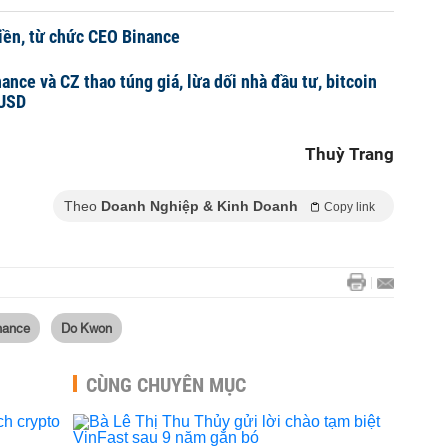
tiền, từ chức CEO Binance
ance và CZ thao túng giá, lừa dối nhà đầu tư, bitcoin
 USD
Thuỳ Trang
Theo
Doanh Nghiệp & Kinh Doanh
Copy link
nance
Do Kwon
CÙNG CHUYÊN MỤC