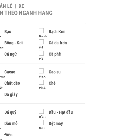
BÁN LẺ
XE
IN THEO NGÀNH HÀNG
Bạc
Bạch Kim
Bông - Sợi
Cá da trơn
Cá ngừ
Cà phê
Cacao
Cao su
Chất dẻo
Chè
Da giày
Đá quý
Dầu - Hạt dầu
Dầu mỏ
Dệt may
Điện