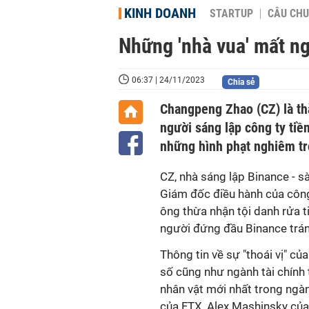
KINH DOANH
STARTUP
CÂU CHU
Những 'nhà vua' mất ngô
06:37 | 24/11/2023
Chia sẻ
Changpeng Zhao (CZ) là th
người sáng lập công ty tiề
những hình phạt nghiêm tr
CZ, nhà sáng lập Binance - sà
Giám đốc điều hành của công 
ông thừa nhận tội danh rửa 
người đứng đầu Binance tránh
Thông tin về sự "thoái vị" củ
số cũng như ngành tài chính 
nhân vật mới nhất trong ngà
của FTX, Alex Mashinsky của