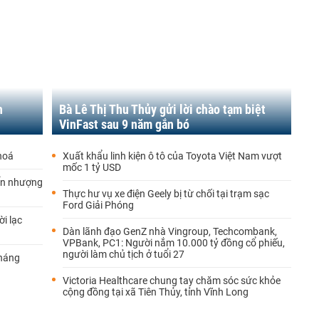
h
Bà Lê Thị Thu Thủy gửi lời chào tạm biệt
VinFast sau 9 năm gắn bó
hoá
Xuất khẩu linh kiện ô tô của Toyota Việt Nam vượt
mốc 1 tỷ USD
yển nhượng
Thực hư vụ xe điện Geely bị từ chối tại trạm sạc
Ford Giải Phóng
i lạc
Dàn lãnh đạo GenZ nhà Vingroup, Techcombank,
VPBank, PC1: Người nắm 10.000 tỷ đồng cổ phiếu,
người làm chủ tịch ở tuổi 27
tháng
Victoria Healthcare chung tay chăm sóc sức khỏe
cộng đồng tại xã Tiên Thủy, tỉnh Vĩnh Long