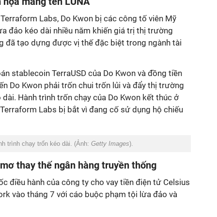
m họa mang tên LUNA
 Terraform Labs, Do Kwon bị các công tố viên Mỹ
 đảo kéo dài nhiều năm khiến giá trị thị trường
ông đã tạo dựng được vị thế đặc biệt trong ngành tài
oán stablecoin TerraUSD của Do Kwon và đồng tiền
ến Do Kwon phải trốn chui trốn lủi và đẩy thị trường
 dài. Hành trình trốn chạy của Do Kwon kết thúc ở
Terraform Labs bị bắt vì đang cố sử dụng hộ chiếu
h trình chạy trốn kéo dài. (Ảnh:
Getty Images
).
 mơ thay thế ngân hàng truyền thống
c điều hành của công ty cho vay tiền điện tử Celsius
ork vào tháng 7 với cáo buộc phạm tội lừa đảo và