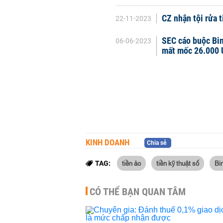
CZ nhận tội rửa 
22-11-2023
SEC cáo buộc Bin
06-06-2023
mất mốc 26.000
KINH DOANH
Chia sẻ
tiền ảo
tiền kỹ thuật số
Bi
TAG:
CÓ THỂ BẠN QUAN TÂM