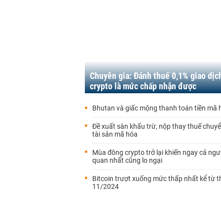
Chuyên gia: Đánh thuế 0,1% giao dịc
crypto là mức chấp nhận được
Bhutan và giấc mộng thanh toán tiền mã 
Đề xuất sàn khấu trừ, nộp thay thuế chu
tài sản mã hóa
Mùa đông crypto trở lại khiến ngay cả ngườ
quan nhất cũng lo ngại
Bitcoin trượt xuống mức thấp nhất kể từ 
11/2024