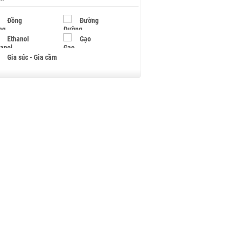
Đồng
Đường
Ethanol
Gạo
Gia súc - Gia cầm
Giấy
Gỗ
Hạt điều
Hồ tiêu - Hạt tiêu
Khí đốt
Kim loại khác
Mắc ca
Muối
Ngũ cốc
Nhựa - Hạt nhựa
Palladium
Phân bón