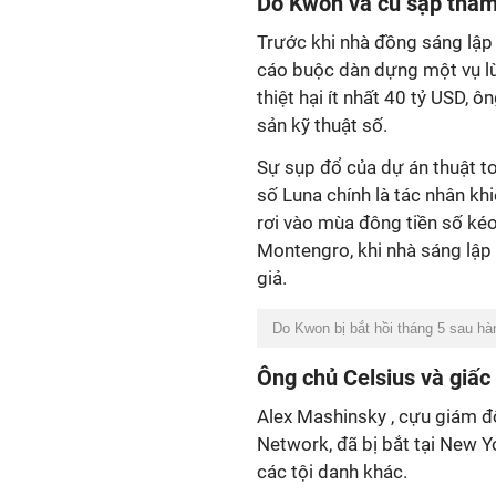
Do Kwon và cú sập thả
Trước khi nhà đồng sáng lập
cáo buộc dàn dựng một vụ lừa
thiệt hại ít nhất 40 tỷ USD, 
sản kỹ thuật số.
Sự sụp đổ của dự án thuật t
số Luna chính là tác nhân khi
rơi vào mùa đông tiền số kéo
Montengro, khi nhà sáng lập 
giả.
Do Kwon bị bắt hồi tháng 5 sau hàn
Ông chủ Celsius và giấc
Alex Mashinsky , cựu giám đố
Network, đã bị bắt tại New Y
các tội danh khác.