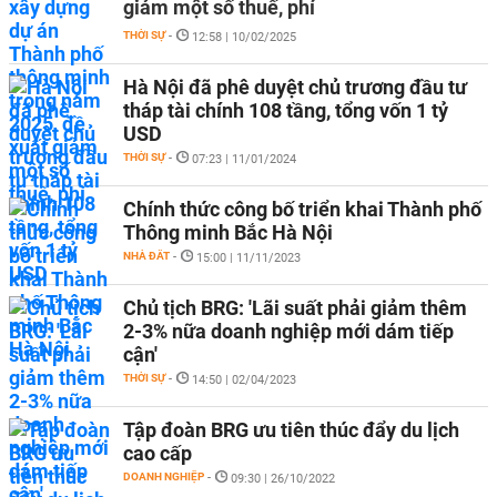
giảm một số thuế, phí
THỜI SỰ
-
12:58 | 10/02/2025
Hà Nội đã phê duyệt chủ trương đầu tư
tháp tài chính 108 tầng, tổng vốn 1 tỷ
USD
THỜI SỰ
-
07:23 | 11/01/2024
Chính thức công bố triển khai Thành phố
Thông minh Bắc Hà Nội
NHÀ ĐẤT
-
15:00 | 11/11/2023
Chủ tịch BRG: 'Lãi suất phải giảm thêm
2-3% nữa doanh nghiệp mới dám tiếp
cận'
THỜI SỰ
-
14:50 | 02/04/2023
Tập đoàn BRG ưu tiên thúc đẩy du lịch
cao cấp
DOANH NGHIỆP
-
09:30 | 26/10/2022