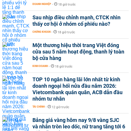
DOANH NGHIỆP
-
18 giờ trước
Sau nhịp điều chỉnh mạnh, CTCK nhìn
thấy cơ hội ở nhóm cổ phiếu nào?
CHỨNG KHOÁN
-
18 giờ trước
Một thương hiệu thời trang Việt đóng
cửa sau 5 năm hoạt động, thanh lý toàn
bộ cửa hàng
KINH DOANH
-
18 giờ trước
TOP 10 ngân hàng lãi lớn nhất từ kinh
doanh ngoại hối nửa đầu năm 2026:
Vietcombank quán quân, ACB dẫn đầu
nhóm tư nhân
TÀI CHÍNH
-
12 giờ trước
Bảng giá vàng hôm nay 9/8 vàng SJC
và nhẫn tròn leo dốc, nữ trang tăng tới 6