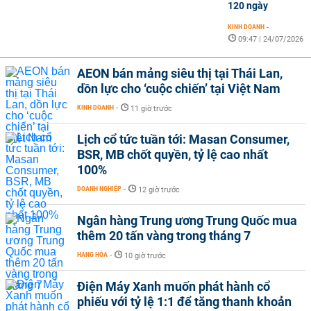
120 ngày
KINH DOANH
-
09:47 | 24/07/2026
AEON bán mảng siêu thị tại Thái Lan,
dồn lực cho ‘cuộc chiến’ tại Việt Nam
KINH DOANH
-
11 giờ trước
Lịch cổ tức tuần tới: Masan Consumer,
BSR, MB chốt quyền, tỷ lệ cao nhất
100%
DOANH NGHIỆP
-
12 giờ trước
Ngân hàng Trung ương Trung Quốc mua
thêm 20 tấn vàng trong tháng 7
HÀNG HÓA
-
10 giờ trước
Điện Máy Xanh muốn phát hành cổ
phiếu với tỷ lệ 1:1 để tăng thanh khoản