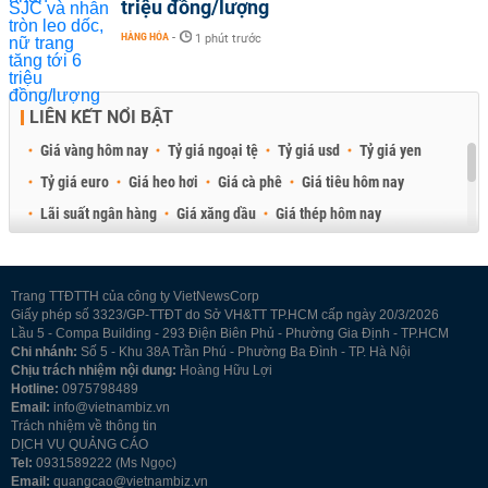
triệu đồng/lượng
HÀNG HÓA
-
1 phút trước
LIÊN KẾT NỔI BẬT
Giá vàng hôm nay
Tỷ giá ngoại tệ
Tỷ giá usd
Tỷ giá yen
Tỷ giá euro
Giá heo hơi
Giá cà phê
Giá tiêu hôm nay
Lãi suất ngân hàng
Giá xăng dầu
Giá thép hôm nay
Giá sầu riêng
Giá thịt heo
Giá gạo
Giá cao su
Best Retail Brokers
Diễn đàn đầu tư Việt Nam 2026
Trang TTĐTTH của công ty VietNewsCorp
Giấy phép số 3323/GP-TTĐT do Sở VH&TT TP.HCM cấp ngày 20/3/2026
Lầu 5 - Compa Building - 293 Điện Biên Phủ - Phường Gia Định - TP.HCM
Chi nhánh:
Số 5 - Khu 38A Trần Phú - Phường Ba Đình - TP. Hà Nội
Chịu trách nhiệm nội dung:
Hoàng Hữu Lợi
Hotline:
0975798489
Email:
info@vietnambiz.vn
Trách nhiệm về thông tin
DỊCH VỤ QUẢNG CÁO
Tel:
0931589222 (Ms Ngọc)
Email:
quangcao@vietnambiz.vn