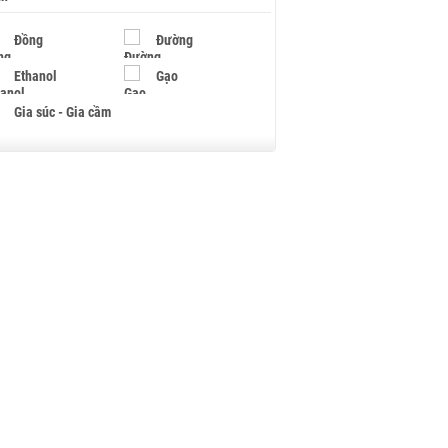
Đồng
Đường
Ethanol
Gạo
Gia súc - Gia cầm
Giấy
Gỗ
Hạt điều
Hồ tiêu - Hạt tiêu
Khí đốt
Kim loại khác
Mắc ca
Muối
Ngũ cốc
Nhựa - Hạt nhựa
Palladium
Phân bón