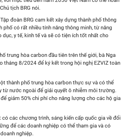
ế, với mục tiêu đến năm 2050 Việt Nam có thể hoàn
 Chủ tịch BRG nói.
, Tập đoàn BRG cam kết xây dựng thành phố thông
 phố có rất nhiều tính năng thông minh, từ năng
 dục, y tế, kinh tế và sẽ có tiện ích tốt nhất cho
ố trung hòa carbon đầu tiên trên thế giới, bà Nga
o tháng 8/2024 để ký kết trong hội nghị EZVIZ toàn
một thành phố trung hòa carbon thực sự và có thể
y từ nước ngoài để giải quyết ô nhiễm môi trường.
p để giảm 50% chi phí cho năng lượng cho các hộ gia
 có các chương trình, sáng kiến cấp quốc gia về đổi
 vững để các doanh nghiệp có thể tham gia và có
 doanh nghiệp.