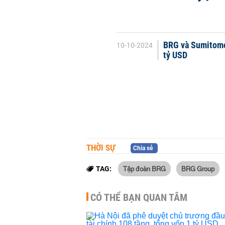
BRG và Sumitomo
10-10-2024
tỷ USD
THỜI SỰ
Chia sẻ
Tập đoàn BRG
BRG Group
TAG:
CÓ THỂ BẠN QUAN TÂM