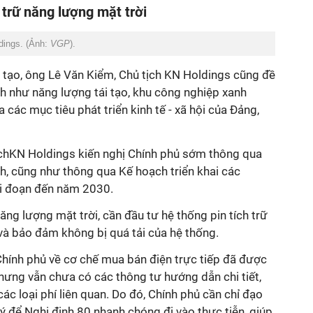
 trữ năng lượng mặt trời
dings. (Ảnh:
VGP
).
i tạo, ông Lê Văn Kiểm, Chủ tịch KN Holdings cũng đề
ch như năng lượng tái tạo, khu công nghiệp xanh
các mục tiêu phát triển kinh tế - xã hội của Đảng,
tịchKN Holdings kiến nghị Chính phủ sớm thông qua
nh, cũng như thông qua Kế hoạch triển khai các
ai đoạn đến năm 2030.
ăng lượng mặt trời, cần đầu tư hệ thống pin tích trữ
và bảo đảm không bị quá tải của hệ thống.
Chính phủ về cơ chế mua bán điện trực tiếp đã được
hưng vẫn chưa có các thông tư hướng dẫn chi tiết,
ác loại phí liên quan. Do đó, Chính phủ cần chỉ đạo
 để Nghị định 80 nhanh chóng đi vào thực tiễn, giúp