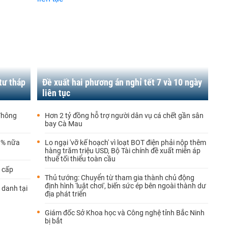
tư tháp
Đề xuất hai phương án nghỉ tết 7 và 10 ngày
liên tục
 Thông
Hơn 2 tỷ đồng hỗ trợ người dân vụ cá chết gần sân
bay Cà Mau
-3% nữa
Lo ngại 'vỡ kế hoạch' vì loạt BOT điện phải nộp thêm
hàng trăm triệu USD, Bộ Tài chính đề xuất miễn áp
thuế tối thiểu toàn cầu
o cấp
Thủ tướng: Chuyển từ tham gia thành chủ động
định hình 'luật chơi', biến sức ép bên ngoài thành dư
 danh tại
địa phát triển
Giám đốc Sở Khoa học và Công nghệ tỉnh Bắc Ninh
bị bắt