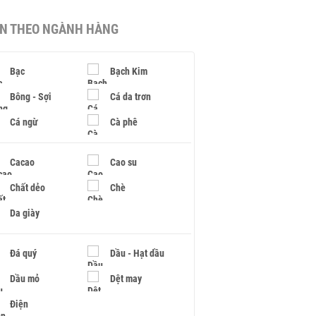
IN THEO NGÀNH HÀNG
Bạc
Bạch Kim
Bông - Sợi
Cá da trơn
Cá ngừ
Cà phê
Cacao
Cao su
Chất dẻo
Chè
Da giày
Đá quý
Dầu - Hạt dầu
Dầu mỏ
Dệt may
Điện