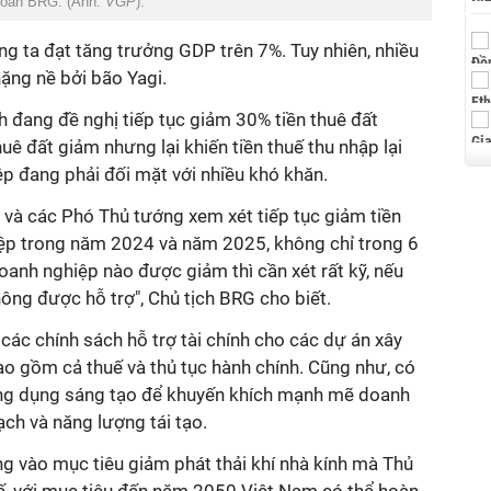
đoàn BRG. (Ảnh:
VGP
).
g ta đạt tăng trưởng GDP trên 7%. Tuy nhiên, nhiều
ặng nề bởi bão Yagi.
 đang đề nghị tiếp tục giảm 30% tiền thuê đất
huê đất giảm nhưng lại khiến tiền thuế thu nhập lại
p đang phải đối mặt với nhiều khó khăn.
ng và các Phó Thủ tướng xem xét tiếp tục giảm tiền
ệp trong năm 2024 và năm 2025, không chỉ trong 6
anh nghiệp nào được giảm thì cần xét rất kỹ, nếu
ông được hỗ trợ", Chủ tịch BRG cho biết.
 các chính sách hỗ trợ tài chính cho các dự án xây
ao gồm cả thuế và thủ tục hành chính. Cũng như, có
ứng dụng sáng tạo để khuyến khích mạnh mẽ doanh
ch và năng lượng tái tạo.
g vào mục tiêu giảm phát thải khí nhà kính mà Thủ