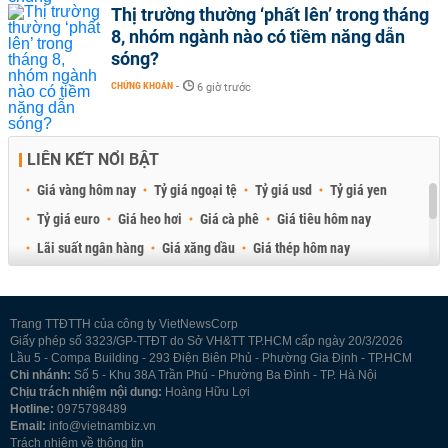
Thị trường thường ‘phất lên’ trong tháng
8, nhóm ngành nào có tiềm năng dẫn
sóng?
CHỨNG KHOÁN
-
6 giờ trước
LIÊN KẾT NỔI BẬT
Giá vàng hôm nay
Tỷ giá ngoại tệ
Tỷ giá usd
Tỷ giá yen
Tỷ giá euro
Giá heo hơi
Giá cà phê
Giá tiêu hôm nay
Lãi suất ngân hàng
Giá xăng dầu
Giá thép hôm nay
Giá sầu riêng
Giá thịt heo
Giá gạo
Giá cao su
Best Retail Brokers
Diễn đàn đầu tư Việt Nam 2026
Trang TTĐTTH của công ty VietNewsCorp
Giấy phép số 3323/GP-TTĐT do Sở VH&TT TP.HCM cấp ngày 20/3/2026
Lầu 5 - Compa Building - 293 Điện Biên Phủ - Phường Gia Định - TP.HCM
Chi nhánh:
Số 5 - Khu 38A Trần Phú - Phường Ba Đình - TP. Hà Nội
Chịu trách nhiệm nội dung:
Hoàng Hữu Lợi
Hotline:
0975798489
Email:
info@vietnambiz.vn
Trách nhiệm về thông tin