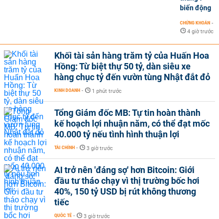
biến động
CHỨNG KHOÁN
-
4 giờ trước
Khối tài sản hàng trăm tỷ của Huấn Hoa
Hồng: Từ biệt thự 50 tỷ, dàn siêu xe
hàng chục tỷ đến vườn tùng Nhật đắt đỏ
KINH DOANH
-
1 phút trước
Tổng Giám đốc MB: Tự tin hoàn thành
kế hoạch lợi nhuận năm, có thể đạt mốc
40.000 tỷ nếu tình hình thuận lợi
TÀI CHÍNH
-
3 giờ trước
AI trở nên 'đáng sợ' hơn Bitcoin: Giới
đầu tư tháo chạy vì thị trường bốc hơi
40%, 150 tỷ USD bị rút không thương
tiếc
QUỐC TẾ
-
3 giờ trước