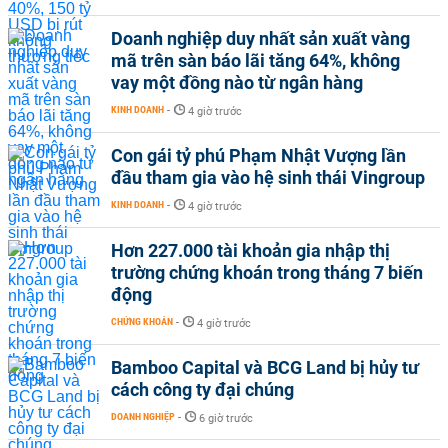
Doanh nghiệp duy nhất sản xuất vàng
mã trên sàn báo lãi tăng 64%, không
vay một đồng nào từ ngân hàng
KINH DOANH
-
4 giờ trước
Con gái tỷ phú Phạm Nhật Vượng lần
đầu tham gia vào hệ sinh thái Vingroup
KINH DOANH
-
4 giờ trước
Hơn 227.000 tài khoản gia nhập thị
trường chứng khoán trong tháng 7 biến
động
CHỨNG KHOÁN
-
4 giờ trước
Bamboo Capital và BCG Land bị hủy tư
cách công ty đại chúng
DOANH NGHIỆP
-
6 giờ trước