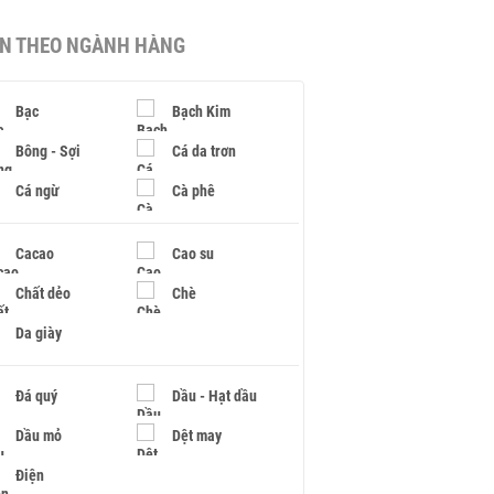
IN THEO NGÀNH HÀNG
Bạc
Bạch Kim
Bông - Sợi
Cá da trơn
Cá ngừ
Cà phê
Cacao
Cao su
Chất dẻo
Chè
Da giày
Đá quý
Dầu - Hạt dầu
Dầu mỏ
Dệt may
Điện