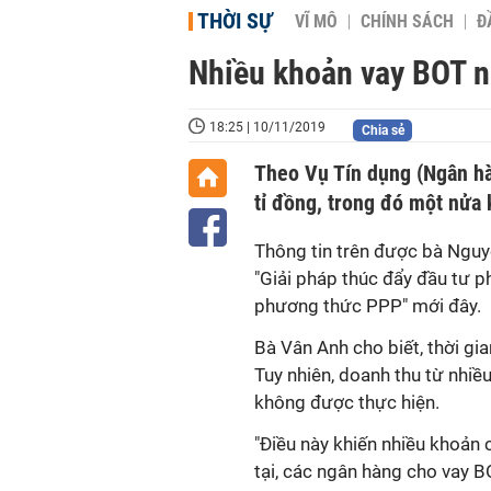
THỜI SỰ
VĨ MÔ
CHÍNH SÁCH
Đ
Nhiều khoản vay BOT n
18:25 | 10/11/2019
Chia sẻ
Theo Vụ Tín dụng (Ngân h
tỉ đồng, trong đó một nửa
Thông tin trên được bà Nguyễ
"Giải pháp thúc đẩy đầu tư ph
phương thức PPP" mới đây.
Bà Vân Anh cho biết, thời gi
Tuy nhiên, doanh thu từ nhiều
không được thực hiện.
"Điều này khiến nhiều khoản 
tại, các ngân hàng cho vay 