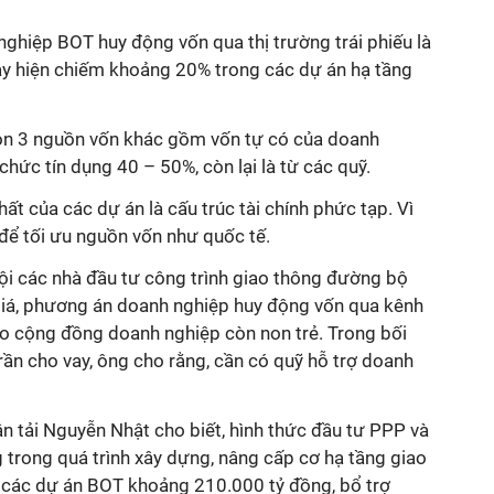
nghiệp BOT huy động vốn qua thị trường trái phiếu là
ày hiện chiếm khoảng 20% trong các dự án hạ tầng
òn 3 nguồn vốn khác gồm vốn tự có của doanh
chức tín dụng 40 – 50%, còn lại là từ các quỹ.
ất của các dự án là cấu trúc tài chính phức tạp. Vì
 để tối ưu nguồn vốn như quốc tế.
hội các nhà đầu tư công trình giao thông đường bộ
iá, phương án doanh nghiệp huy động vốn qua kênh
 do cộng đồng doanh nghiệp còn non trẻ. Trong bối
ần cho vay, ông cho rằng, cần có quỹ hỗ trợ doanh
n tải Nguyễn Nhật cho biết, hình thức đầu tư PPP và
trong quá trình xây dựng, nâng cấp cơ hạ tầng giao
 các dự án BOT khoảng 210.000 tỷ đồng, bổ trợ