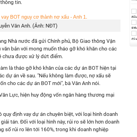
thông tin.
uyễn Vân Anh. (Ảnh: NĐT)
hàng Nhà nước đã gửi Chính phủ, Bộ Giao thông Vận
ều văn bản với mong muốn tháo gỡ khó khăn cho các
ề chưa được xử lý dứt điểm.
 làm là tháo gỡ khó khăn của các dự án BOT hiện tại
ác dự án về sau. "Nếu không làm được, nợ xấu sẽ
vốn cho các dự án BOT mới", bà Vân Anh nói.
 Văn Lực, hiện huy động vốn ngân hàng thương mại
uy định vay dự án chuyên biệt, với loại hình doanh
iải tán. Đối với loại hình này, rủi ro sẽ lớn hơn doanh
g số rủi ro lên tới 160%, trong khi doanh nghiệp