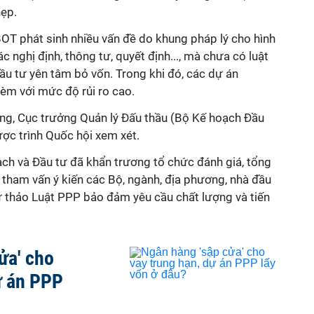
ẹp.
 BOT phát sinh nhiều vấn đề do khung pháp lý cho hình
c nghị định, thông tư, quyết định..., mà chưa có luật
u tư yên tâm bỏ vốn. Trong khi đó, các dự án
èm với mức độ rủi ro cao.
g, Cục trưởng Quản lý Đấu thầu (Bộ Kế hoạch Đầu
ợc trình Quốc hội xem xét.
h và Đầu tư đã khẩn trương tổ chức đánh giá, tổng
ể tham vấn ý kiến các Bộ, ngành, địa phương, nhà đầu
 dự thảo Luật PPP bảo đảm yêu cầu chất lượng và tiến
ửa' cho
ự án PPP