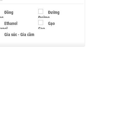
Đồng
Đường
Ethanol
Gạo
Gia súc - Gia cầm
Giấy
Gỗ
Hạt điều
Hồ tiêu - Hạt tiêu
Khí đốt
Kim loại khác
Mắc ca
Muối
Ngũ cốc
Nhựa - Hạt nhựa
Palladium
Phân bón