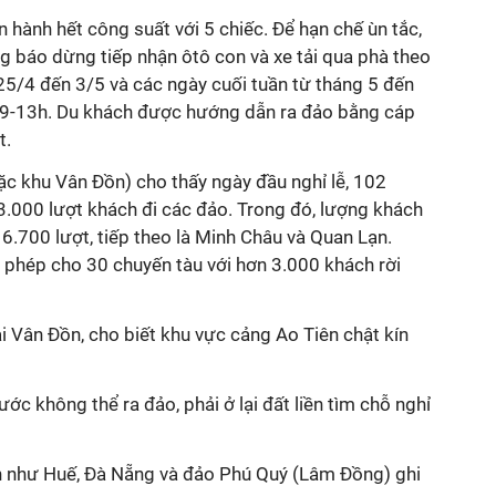
n hành hết công suất với 5 chiếc. Để hạn chế ùn tắc,
 báo dừng tiếp nhận ôtô con và xe tải qua phà theo
25/4 đến 3/5 và các ngày cuối tuần từ tháng 5 đến
ờ 9-13h. Du khách được hướng dẫn ra đảo bằng cáp
t.
ặc khu Vân Đồn) cho thấy ngày đầu nghỉ lễ, 102
.000 lượt khách đi các đảo. Trong đó, lượng khách
6.700 lượt, tiếp theo là Minh Châu và Quan Lạn.
 phép cho 30 chuyến tàu với hơn 3.000 khách rời
ại Vân Đồn, cho biết khu vực cảng Ao Tiên chật kín
ớc không thể ra đảo, phải ở lại đất liền tìm chỗ nghỉ
n như Huế, Đà Nẵng và đảo Phú Quý (Lâm Đồng) ghi