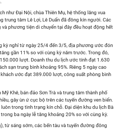
.
ích như Đại Nội, chùa Thiên Mụ, hệ thống lăng vua
 trung tâm Lê Lợi, Lê Duẩn đã đông kín người. Các
ng và phương tiện di chuyển tại đây đều hoạt động hết
ng kỳ nghỉ từ ngày 25/4 đến 3/5, địa phương ước đón
tăng gần 11% so với cùng kỳ năm trước. Trong đó,
50.000 lượt. Doanh thu du lịch ước tính đạt 1.630
ách sạn trung bình khoảng 95%. Riêng 5 ngày cao
 khách ước đạt 389.000 lượt, công suất phòng bình
n Mỹ Khê, bán đảo Sơn Trà và trung tâm thành phố
hiều, gây ùn ứ cục bộ trên các tuyến đường ven biển.
uôn trong tình trạng kín chỗ. Đại diện khu du lịch Bà
 trong ba ngày lễ tăng khoảng 20% so với cùng kỳ.
), từ sáng sớm, các bến tàu và tuyến đường đông