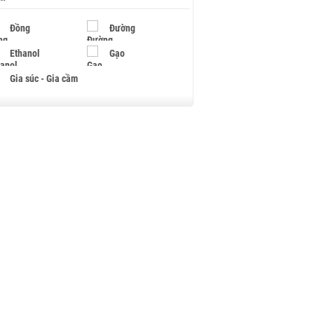
Đồng
Đường
Ethanol
Gạo
Gia súc - Gia cầm
Giấy
Gỗ
Hạt điều
Hồ tiêu - Hạt tiêu
Khí đốt
Kim loại khác
Mắc ca
Muối
Ngũ cốc
Nhựa - Hạt nhựa
Palladium
Phân bón