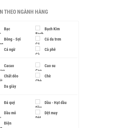
IN THEO NGÀNH HÀNG
Bạc
Bạch Kim
Bông - Sợi
Cá da trơn
Cá ngừ
Cà phê
Cacao
Cao su
Chất dẻo
Chè
Da giày
Đá quý
Dầu - Hạt dầu
Dầu mỏ
Dệt may
Điện