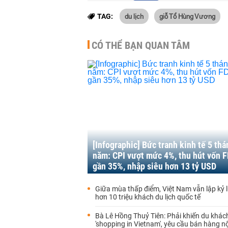
du lịch
giỗ Tổ Hùng Vương
TAG:
CÓ THỂ BẠN QUAN TÂM
[Infographic] Bức tranh kinh tế 5 th
năm: CPI vượt mức 4%, thu hút vốn F
gần 35%, nhập siêu hơn 13 tỷ USD
Giữa mùa thấp điểm, Việt Nam vẫn lập kỷ 
hơn 10 triệu khách du lịch quốc tế
Bà Lê Hồng Thuỷ Tiên: Phải khiến du khác
'shopping in Vietnam', yêu cầu bán hàng nộ