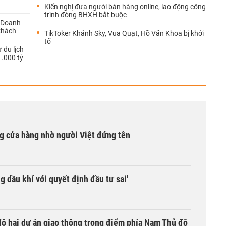
Kiến nghị đưa người bán hàng online, lao động công
trình đóng BHXH bắt buộc
: Doanh
 khách
TikToker Khánh Sky, Vua Quạt, Hồ Văn Khoa bị khởi
tố
 du lịch
1.000 tỷ
g cửa hàng nhờ người Việt đứng tên
g dầu khí với quyết định đầu tư sai'
 độ hai dự án giao thông trọng điểm phía Nam Thủ đô