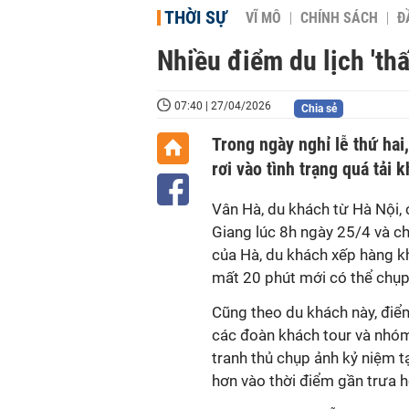
THỜI SỰ
VĨ MÔ
CHÍNH SÁCH
Đ
Nhiều điểm du lịch 'thấ
07:40 | 27/04/2026
Chia sẻ
Trong ngày nghỉ lễ thứ hai
rơi vào tình trạng quá tải 
Vân Hà, du khách từ Hà Nội,
Giang lúc 8h ngày 25/4 và c
của Hà, du khách xếp hàng k
mất 20 phút mới có thể chụ
Cũng theo du khách này, điể
các đoàn khách tour và nhóm
tranh thủ chụp ảnh kỷ niệm t
hơn vào thời điểm gần trưa h