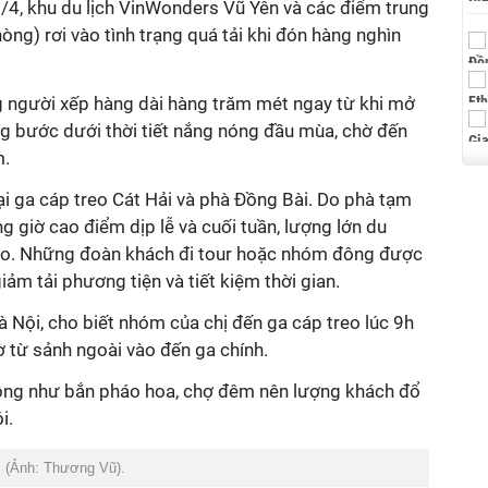
6/4, khu du lịch VinWonders Vũ Yên và các điểm trung
òng) rơi vào tình trạng quá tải khi đón hàng nghìn
 người xếp hàng dài hàng trăm mét ngay từ khi mở
ng bước dưới thời tiết nắng nóng đầu mùa, chờ đến
m.
tại ga cáp treo Cát Hải và phà Đồng Bài. Do phà tạm
 giờ cao điểm dịp lễ và cuối tuần, lượng lớn du
reo. Những đoàn khách đi tour hoặc nhóm đông được
ảm tải phương tiện và tiết kiệm thời gian.
 Nội, cho biết nhóm của chị đến ga cáp treo lúc 9h
 từ sảnh ngoài vào đến ga chính.
động như bắn pháo hoa, chợ đêm nên lượng khách đổ
i.
. (Ảnh: Thương Vũ).