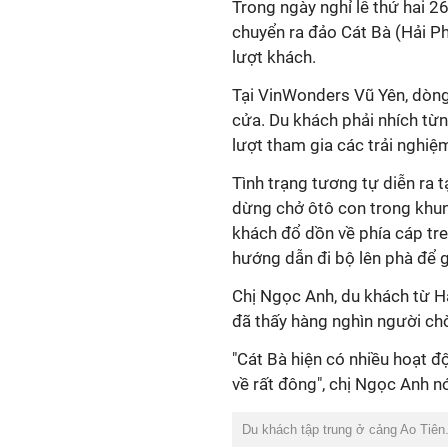
Trong ngày nghỉ lễ thứ hai 2
chuyển ra đảo Cát Bà (Hải Ph
lượt khách.
Tại VinWonders Vũ Yên, dòng
cửa. Du khách phải nhích từ
lượt tham gia các trải nghiệ
Tình trạng tương tự diễn ra 
dừng chở ôtô con trong khung
khách đổ dồn về phía cáp t
hướng dẫn đi bộ lên phà để gi
Chị Ngọc Anh, du khách từ Hà
đã thấy hàng nghìn người chờ
"Cát Bà hiện có nhiều hoạt 
về rất đông", chị Ngọc Anh nó
Du khách tập trung ở cảng Ao Tiên