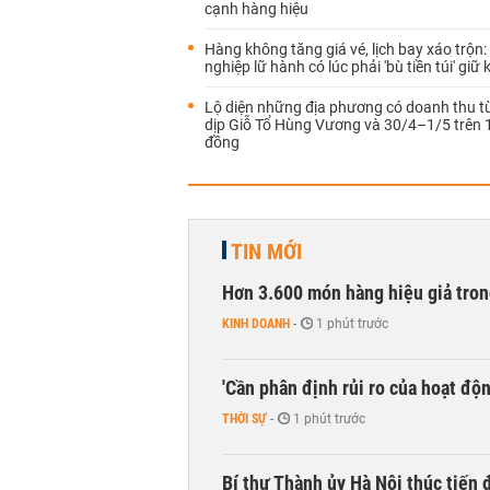
cạnh hàng hiệu
Hàng không tăng giá vé, lịch bay xáo trộn
nghiệp lữ hành có lúc phải 'bù tiền túi' giữ
Lộ diện những địa phương có doanh thu từ
dịp Giỗ Tổ Hùng Vương và 30/4–1/5 trên 
đồng
TIN MỚI
Hơn 3.600 món hàng hiệu giả tron
KINH DOANH
-
1 phút trước
'Cần phân định rủi ro của hoạt độn
THỜI SỰ
-
1 phút trước
Bí thư Thành ủy Hà Nội thúc tiến