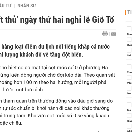
ẦU TƯ
NHÂN SỰ
T
t thủ' ngày thứ hai nghỉ lễ Giỗ Tổ
, hàng loạt điểm du lịch nổi tiếng khắp cả nước
khi lượng khách đổ về tăng đột biến.
 cho biết cô có mặt tại cột mốc số 0 ở phường Hà
hứng kiến dòng người chờ đợi kéo dài. Theo quan sát
hoảng hơn 100 m theo hai hướng, mỗi người phải
p được một bức ảnh.
m tham quan trên thường đông vào đầu giờ sáng do
 tự túc chuẩn bị khởi hành đi các nơi khác thường
ại trung tâm. Khu vực cột mốc số 0 sẽ vắng khách
oặc chiều.