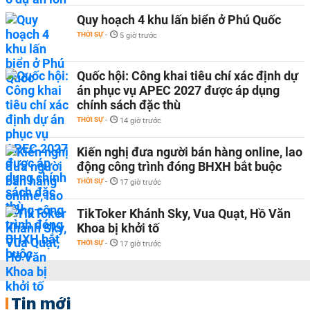
Quy hoạch 4 khu lấn biển ở Phú Quốc
THỜI SỰ
-
5 giờ trước
Quốc hội: Công khai tiêu chí xác định dự
án phục vụ APEC 2027 được áp dụng
chính sách đặc thù
THỜI SỰ
-
14 giờ trước
Kiến nghị đưa người bán hàng online, lao
động công trình đóng BHXH bắt buộc
THỜI SỰ
-
17 giờ trước
TikToker Khánh Sky, Vua Quạt, Hồ Văn
Khoa bị khởi tố
THỜI SỰ
-
17 giờ trước
Tin mới