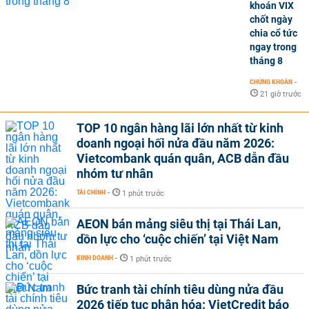
khoán VIX
chốt ngày
chia cổ tức
ngay trong
tháng 8
CHỨNG KHOÁN
-
21 giờ trước
TOP 10 ngân hàng lãi lớn nhất từ kinh
doanh ngoại hối nửa đầu năm 2026:
Vietcombank quán quân, ACB dẫn đầu
nhóm tư nhân
TÀI CHÍNH
-
1 phút trước
AEON bán mảng siêu thị tại Thái Lan,
dồn lực cho ‘cuộc chiến’ tại Việt Nam
KINH DOANH
-
1 phút trước
Bức tranh tài chính tiêu dùng nửa đầu
2026 tiếp tục phân hóa: VietCredit báo