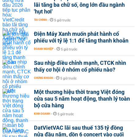
lãi tăng ba chữ số, ông lớn đầu ngành
'hụt hơi'
TÀI CHÍNH
-
5 giờ trước
Điện Máy Xanh muốn phát hành cổ
phiếu với tỷ lệ 1:1 để tăng thanh khoản
DOANH NGHIỆP
-
5 giờ trước
Sau nhịp điều chỉnh mạnh, CTCK nhìn
thấy cơ hội ở nhóm cổ phiếu nào?
CHỨNG KHOÁN
-
5 giờ trước
Một thương hiệu thời trang Việt đóng
cửa sau 5 năm hoạt động, thanh lý toàn
bộ cửa hàng
KINH DOANH
-
5 giờ trước
DatVietVAC lãi sau thuế 135 tỷ đồng
nửa đầu năm, dồn 6 concert vào cuối