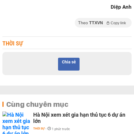
Diệp Anh
Theo
TTXVN
Copy link
THỜI SỰ
Chia sẻ
Cùng chuyên mục
Hà Nội xem xét gia hạn thủ tục 6 dự án
lớn
THỜI SỰ
-
1 phút trước