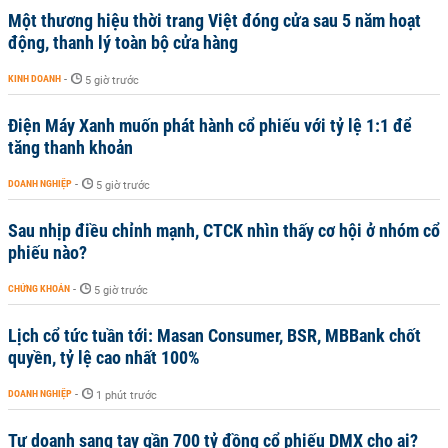
Một thương hiệu thời trang Việt đóng cửa sau 5 năm hoạt
động, thanh lý toàn bộ cửa hàng
KINH DOANH
-
5 giờ trước
Điện Máy Xanh muốn phát hành cổ phiếu với tỷ lệ 1:1 để
tăng thanh khoản
DOANH NGHIỆP
-
5 giờ trước
Sau nhịp điều chỉnh mạnh, CTCK nhìn thấy cơ hội ở nhóm cổ
phiếu nào?
CHỨNG KHOÁN
-
5 giờ trước
Lịch cổ tức tuần tới: Masan Consumer, BSR, MBBank chốt
quyền, tỷ lệ cao nhất 100%
DOANH NGHIỆP
-
1 phút trước
Tự doanh sang tay gần 700 tỷ đồng cổ phiếu DMX cho ai?