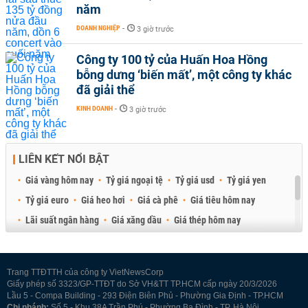
năm
DOANH NGHIỆP
-
3 giờ trước
Công ty 100 tỷ của Huấn Hoa Hồng
bỗng dưng ‘biến mất’, một công ty khác
đã giải thể
KINH DOANH
-
3 giờ trước
LIÊN KẾT NỔI BẬT
Giá vàng hôm nay
Tỷ giá ngoại tệ
Tỷ giá usd
Tỷ giá yen
Tỷ giá euro
Giá heo hơi
Giá cà phê
Giá tiêu hôm nay
Lãi suất ngân hàng
Giá xăng dầu
Giá thép hôm nay
Giá sầu riêng
Giá thịt heo
Giá gạo
Giá cao su
Best Retail Brokers
Diễn đàn đầu tư Việt Nam 2026
Trang TTĐTTH của công ty VietNewsCorp
Giấy phép số 3323/GP-TTĐT do Sở VH&TT TP.HCM cấp ngày 20/3/2026
Lầu 5 - Compa Building - 293 Điện Biên Phủ - Phường Gia Định - TP.HCM
Chi nhánh:
Số 5 - Khu 38A Trần Phú - Phường Ba Đình - TP. Hà Nội