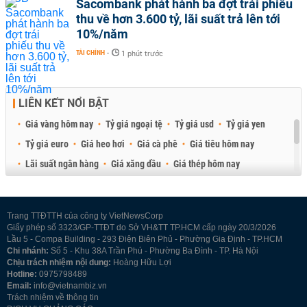
Sacombank phát hành ba đợt trái phiếu
thu về hơn 3.600 tỷ, lãi suất trả lên tới
10%/năm
TÀI CHÍNH
-
1 phút trước
LIÊN KẾT NỔI BẬT
Giá vàng hôm nay
Tỷ giá ngoại tệ
Tỷ giá usd
Tỷ giá yen
Tỷ giá euro
Giá heo hơi
Giá cà phê
Giá tiêu hôm nay
Lãi suất ngân hàng
Giá xăng dầu
Giá thép hôm nay
Giá sầu riêng
Giá thịt heo
Giá gạo
Giá cao su
Best Retail Brokers
Diễn đàn đầu tư Việt Nam 2026
Trang TTĐTTH của công ty VietNewsCorp
Giấy phép số 3323/GP-TTĐT do Sở VH&TT TP.HCM cấp ngày 20/3/2026
Lầu 5 - Compa Building - 293 Điện Biên Phủ - Phường Gia Định - TP.HCM
Chi nhánh:
Số 5 - Khu 38A Trần Phú - Phường Ba Đình - TP. Hà Nội
Chịu trách nhiệm nội dung:
Hoàng Hữu Lợi
Hotline:
0975798489
Email:
info@vietnambiz.vn
Trách nhiệm về thông tin