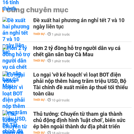
Cùng chuyên mục
Đề xuất hai phương án nghỉ tết 7 và 10
ngày liên tục
THỜI SỰ
-
1 phút trước
Hơn 2 tỷ đồng hỗ trợ người dân vụ cá
chết gần sân bay Cà Mau
THỜI SỰ
-
1 phút trước
Lo ngại 'vỡ kế hoạch' vì loạt BOT điện
phải nộp thêm hàng trăm triệu USD, Bộ
Tài chính đề xuất miễn áp thuế tối thiểu
toàn cầu
THỜI SỰ
-
10 giờ trước
Thủ tướng: Chuyển từ tham gia thành
chủ động định hình 'luật chơi', biến sức
ép bên ngoài thành dư địa phát triển
THỜI SỰ
-
18 giờ trước