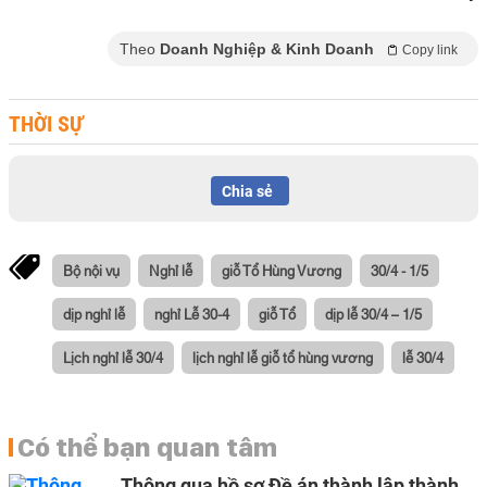
Theo
Doanh Nghiệp & Kinh Doanh
Copy link
THỜI SỰ
Chia sẻ
Bộ nội vụ
Nghỉ lễ
giỗ Tổ Hùng Vương
30/4 - 1/5
dịp nghỉ lễ
nghỉ Lễ 30-4
giỗ Tổ
dịp lễ 30/4 – 1/5
Lịch nghỉ lễ 30/4
lịch nghỉ lễ giỗ tổ hùng vương
lễ 30/4
Có thể bạn quan tâm
Thông qua hồ sơ Đề án thành lập thành