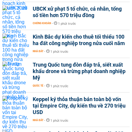
UBCK xử phạt 5 tổ chức, cá nhân, tổng
số tiền hơn 570 triệu đồng
CHỨNG KHOÁN
-
1 phút trước
Kinh Bắc dự kiến cho thuê tối thiểu 100
ha đất công nghiệp trong nửa cuối năm
NHÀ ĐẤT
-
1 phút trước
Trung Quốc tung đòn đáp trả, siết xuất
khẩu drone và trừng phạt doanh nghiệp
Mỹ
QUỐC TẾ
-
1 phút trước
Keppel ký thỏa thuận bán toàn bộ vốn
tại Empire City, dự kiến thu về 270 triệu
USD
NHÀ ĐẤT
-
1 phút trước