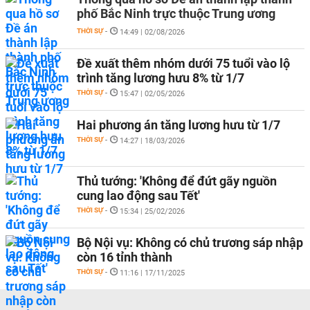
phố Bắc Ninh trực thuộc Trung ương
THỜI SỰ
-
14:49 | 02/08/2026
Đề xuất thêm nhóm dưới 75 tuổi vào lộ
trình tăng lương hưu 8% từ 1/7
THỜI SỰ
-
15:47 | 02/05/2026
Hai phương án tăng lương hưu từ 1/7
THỜI SỰ
-
14:27 | 18/03/2026
Thủ tướng: 'Không để đứt gãy nguồn
cung lao động sau Tết'
THỜI SỰ
-
15:34 | 25/02/2026
Bộ Nội vụ: Không có chủ trương sáp nhập
còn 16 tỉnh thành
THỜI SỰ
-
11:16 | 17/11/2025