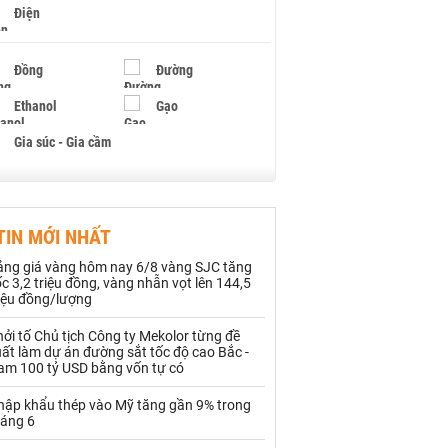
Điện
Đồng
Đường
Ethanol
Gạo
Gia súc - Gia cầm
Giấy
Gỗ
TIN MỚI NHẤT
Hạt điều
Hồ tiêu - Hạt tiêu
ảng giá vàng hôm nay 6/8 vàng SJC tăng
Khí đốt
c 3,2 triệu đồng, vàng nhẫn vọt lên 144,5
riệu đồng/lượng
Kim loại khác
Mắc ca
ởi tố Chủ tịch Công ty Mekolor từng đề
ất làm dự án đường sắt tốc độ cao Bắc -
Muối
Ngũ cốc
am 100 tỷ USD bằng vốn tự có
Nhựa - Hạt nhựa
hập khẩu thép vào Mỹ tăng gần 9% trong
háng 6