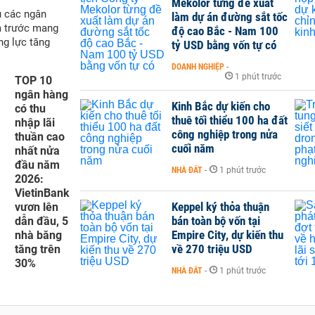
Mekolor từng đề xuất
ụ các ngân
làm dự án đường sắt tốc
m trước mang
độ cao Bắc - Nam 100
ng lực tăng
tỷ USD bằng vốn tự có
DOANH NGHIỆP
-
1 phút trước
TOP 10
ngân hàng
Kinh Bắc dự kiến cho
có thu
thuê tối thiểu 100 ha đất
nhập lãi
công nghiệp trong nửa
thuần cao
cuối năm
nhất nửa
đầu năm
NHÀ ĐẤT
-
1 phút trước
2026:
VietinBank
Keppel ký thỏa thuận
vươn lên
bán toàn bộ vốn tại
dẫn đầu, 5
Empire City, dự kiến thu
nhà băng
về 270 triệu USD
tăng trên
30%
NHÀ ĐẤT
-
1 phút trước