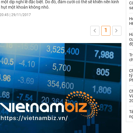
à một dịp nghỉ lễ đặc biệt. Do đó, đám cưới có thể sẽ khiến nền kinh
C
 hụt một khoản không nhỏ.
sa
20:45 | 29/11/2017
H
H
1
H
c
đ
Tr
c
C
tỷ
P
C
Và
2
Tá
n