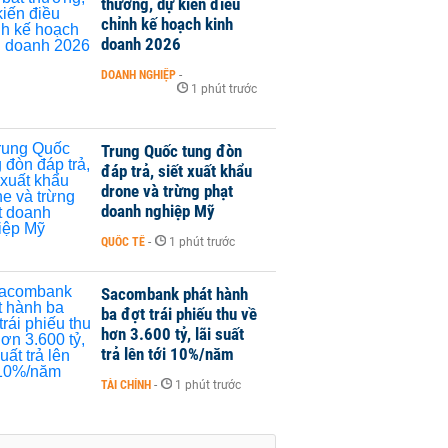
thường, dự kiến điều
chỉnh kế hoạch kinh
doanh 2026
DOANH NGHIỆP
-
1 phút trước
Trung Quốc tung đòn
đáp trả, siết xuất khẩu
drone và trừng phạt
doanh nghiệp Mỹ
QUỐC TẾ
-
1 phút trước
Sacombank phát hành
ba đợt trái phiếu thu về
hơn 3.600 tỷ, lãi suất
trả lên tới 10%/năm
TÀI CHÍNH
-
1 phút trước