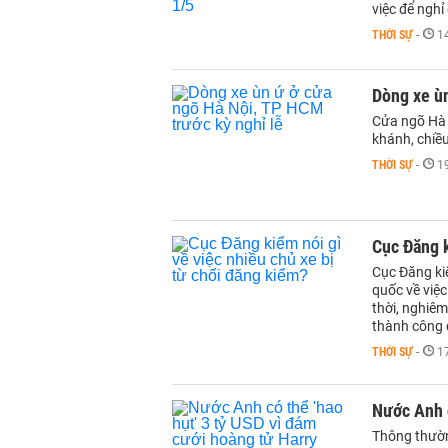
việc để nghỉ 
THỜI SỰ
-
1
Dòng xe ùn
Cửa ngõ Hà 
khánh, chiề
THỜI SỰ
-
1
Cục Đăng k
Cục Đăng ki
quốc về việc
thời, nghiêm
thành công 
THỜI SỰ
-
1
Nước Anh c
Thông thườn