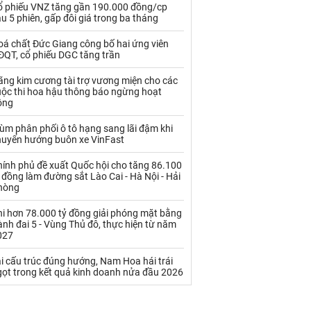
Palladium
Phân bón
ổ phiếu VNZ tăng gần 190.000 đồng/cp
u 5 phiên, gấp đôi giá trong ba tháng
Rau - Củ -Quả
Sắt thép
oá chất Đức Giang công bố hai ứng viên
ĐQT, cổ phiếu DGC tăng trần
Sữa
ãng kim cương tài trợ vương miện cho các
uộc thi hoa hậu thông báo ngừng hoạt
Than
Thức ăn chăn nuôi
ộng
Thủy hải sản khác
Tôm
ùm phân phối ô tô hạng sang lãi đậm khi
huyển hướng buôn xe VinFast
Vàng
hính phủ đề xuất Quốc hội cho tăng 86.100
 đồng làm đường sắt Lào Cai - Hà Nội - Hải
VLXD khác
Xăng dầu
hòng
Xi măng - Clynker
hi hơn 78.000 tỷ đồng giải phóng mặt bằng
nh đai 5 - Vùng Thủ đô, thực hiện từ năm
027
i cấu trúc đúng hướng, Nam Hoa hái trái
gọt trong kết quả kinh doanh nửa đầu 2026