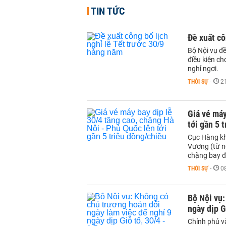
TIN TỨC
Đề xuất cô
Bộ Nội vụ đ
điều kiện c
nghỉ ngơi.
THỜI SỰ
-
2
Giá vé máy
tới gần 5 
Cục Hàng kh
Vương (từ ng
chặng bay đế
THỜI SỰ
-
0
Bộ Nội vụ:
ngày dịp G
Chính phủ v