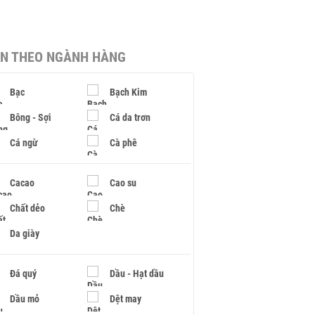
IN THEO NGÀNH HÀNG
Bạc
Bạch Kim
Bông - Sợi
Cá da trơn
Cá ngừ
Cà phê
Cacao
Cao su
Chất dẻo
Chè
Da giày
Đá quý
Dầu - Hạt dầu
Dầu mỏ
Dệt may