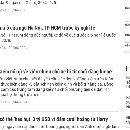
dài 9 ngày dịp Giỗ tổ, 30/4 - 1/5.
4:59 | 03/04/2026
 ứ ở cửa ngõ Hà Nội, TP HCM trước kỳ nghỉ lễ
Nội, TP HCM đông đúc người, xe đổ về quê trước dịp nghỉ lễ Quốc
u 30/8.
9:36 | 30/08/2024
iểm nói gì về việc nhiều chủ xe bị từ chối đăng kiểm?
B
ểm Việt Nam cho biết đã yêu cầu các đơn vị đăng kiểm trên toàn
số
 thực hiện đăng ký đặt lịch hẹn kiểm định và bố trí tăng ca. Đồng
t
 cấm các trung tâm đăng kiểm từ chối phương tiện đã đặt lịch
qua hệ thống trực tuyến.
Kh
xu
7:30 | 23/04/2024
N
N
ó thể 'hao hụt' 3 tỷ USD vì đám cưới hoàng tử Harry
t
g, ngày diễn ra đám cưới hoàng gia, người dân Anh được nghỉ làm