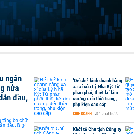
ều ngân
'Đế chế’ kinh doanh hàng
ng nửa
xa xỉ của Lý Nhã Kỳ: Từ
phân phối, thiết kế kim
dẫn đầu,
cương đến thời trang,
phụ kiện cao cấp
KINH DOANH
-
1 phút trước
Khởi tố Chủ tịch Công ty