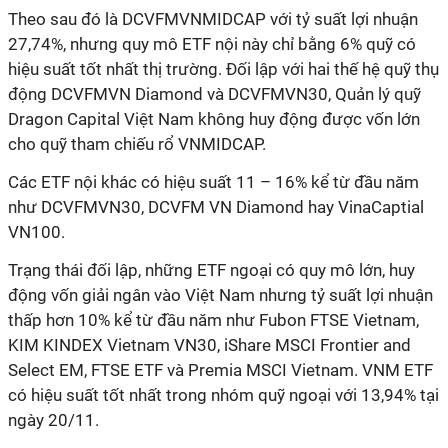
Theo sau đó là DCVFMVNMIDCAP với tỷ suất lợi nhuận
27,74%, nhưng quy mô ETF nội này chỉ bằng 6% quỹ có
hiệu suất tốt nhất thị trường. Đối lập với hai thế hệ quỹ thụ
động DCVFMVN Diamond và DCVFMVN30, Quản lý quỹ
Dragon Capital Việt Nam không huy động được vốn lớn
cho quỹ tham chiếu rổ VNMIDCAP.
Các ETF nội khác có hiệu suất 11 – 16% kể từ đầu năm
như DCVFMVN30, DCVFM VN Diamond hay VinaCaptial
VN100.
Trạng thái đối lập, những ETF ngoại có quy mô lớn, huy
động vốn giải ngân vào Việt Nam nhưng tỷ suất lợi nhuận
thấp hơn 10% kể từ đầu năm như Fubon FTSE Vietnam,
KIM KINDEX Vietnam VN30, iShare MSCI Frontier and
Select EM, FTSE ETF và Premia MSCI Vietnam. VNM ETF
có hiệu suất tốt nhất trong nhóm quỹ ngoại với 13,94% tại
ngày 20/11.