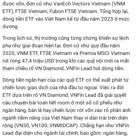
được vốn, đơn cử như VanEch Vectors Vietnam (VNM
ETF), FTSE Vietnam, Fubon FTSE Vietnam. Tổng hợp lại,
dòng tiền ETF vào Việt Nam kể từ đầu năm 2023 ở mức
dương.
Trong lịch sử, thị trường cũng từng chứng khiến sự lệch
pha như giai đoạn hiện tại. Đơn cử như quý đầu năm
2020,
VNM ETF, FTSE
Vietnam
và Premia
MSCI Vietnam
rút ròng 47,4 triệu USD
trong khi các quỹ nội mới ra mắt
tham chiều rổ VN Diamond, VNFin Lead hút dòng tiền.
Dòng tiền ngắn hạn của các quỹ ETF có thể xuất phát từ
chiến lược giao dịch của nhà đầu tư ngoại. Việc ra đời
ETF dựa trên rổ VN Diamond, VNFin Lead đã giải quyết
câu chuyện bài toán hết room ở một số cổ phiếu như
ngân hàng, bán lẻ hay chiến lược rót vốn vào rổ phản ánh
ngành tiềm năng của Việt Nam thay vì dàn trải trên diện
rộng (VN30, VN100, VNMIDCAP). Chẳng hạn như VNFin
Lead đại diện cho ngành tài chính, bao gồm: ngân hàng,