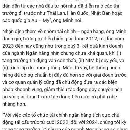
dần đến từ các nhà đầu tư nội như đã diễn ra ở các thị
trường đi trước như Thái Lan, Hàn Quốc, Nhật Bản hoặc
các quốc gia Âu – Mỹ”
, ông Minh nói.
Nhận định thêm về nhóm tài chính – ngân hàng, ông Minh
đánh giá, t
ương tự diễn biến giai đoạn 2012, từ đầu năm
2023 đến nay
cũng như trong quý 3,
kết quả kinh doanh
của ngành Ngân hàng
nhìn chung
chưa khả quan
,
khi (i)
tăng trưởng tín dụng vẫn còn thấp, (ii) NIM bị suy yếu, và
(ii) trích lập dự phòng tăng. Mặc dù vậy, hệ thống ngân
hàng đã có sự chuẩn bị đầy đủ hơn so với giai đoạn trước,
và cơ quan quản lý cũng đã chủ động đưa ra các biện
pháp khoanh vùng, giảm thiểu tác động dây chuyền nên
so với giai đoạn trước tác động tiêu cực có phần nhẹ
nhàng hơn.
“
Với việc các tổ chức tài chính ngân hàng tích cực chủ
động tái cấu trúc từ cuối 2022, đối với 2024, chúng tôi kỳ
vọng tăng trưởng lợi nhuận của ngành Ngân hàng sẽ phục