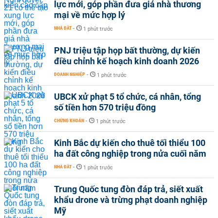
lực mới, góp phần đưa giá nhà thương
mại về mức hợp lý
NHÀ ĐẤT
-
1 phút trước
PNJ triệu tập họp bất thường, dự kiến
điều chỉnh kế hoạch kinh doanh 2026
DOANH NGHIỆP
-
1 phút trước
UBCK xử phạt 5 tổ chức, cá nhân, tổng
số tiền hơn 570 triệu đồng
CHỨNG KHOÁN
-
1 phút trước
Kinh Bắc dự kiến cho thuê tối thiểu 100
ha đất công nghiệp trong nửa cuối năm
NHÀ ĐẤT
-
1 phút trước
Trung Quốc tung đòn đáp trả, siết xuất
khẩu drone và trừng phạt doanh nghiệp
Mỹ