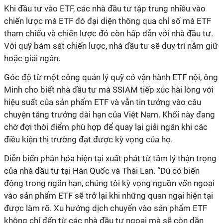
Khi đầu tư vào ETF, các nhà đầu tư tập trung nhiều vào
chiến lược mà ETF đó đại diện thông qua chỉ số mà ETF
tham chiếu
và
chiến lược đó còn hấp dẫn với nhà đầu tư
.
Với quỹ
bám sát chiến lược
,
nhà đầu tư sẽ duy trì nắm giữ
hoặc giải ngân.
Góc độ từ một công quản lý quỹ có vận hành ETF nội, ông
Minh cho biết n
hà đầu tư
mà SSIAM
tiếp xúc
hài lòng với
hiệu suất của sản phẩm ETF và
vẫn tin tưởng vào câu
chuyện tăng trưởng dài hạn của Việt Nam
. Khối này
đang
chờ đợi thời điểm phù hợp để quay lại giải ngân khi các
điều kiện thị trường đạt được kỳ vọng của họ
.
Diễn biến phân hóa hiện tại xuất phát từ tâm lý thận trọng
của nhà đầu tư tại Hàn Quốc và Thái Lan.
“Dù có biến
động trong ngắn hạn, chúng tôi kỳ vọng nguồn vốn ngoại
vào sản phẩm ETF sẽ trở lại khi những quan ngại hiện tại
được làm rõ. Xu hướng dịch chuyển vào sản phẩm ETF
không chỉ đến từ các nhà đầu tư ngoại mà sẽ còn dần