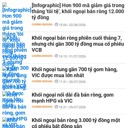
[Infographic] Hơn 900 mã giảm giá trong
tháng 'tồi tệ', khối ngoại bán ròng 12.000
tỷ đồng
CHỨNG KHOÁN
-
15:06 | 02/08/2026
Khối ngoại bán ròng phiên cuối tháng 7,
nhưng chi gần 300 tỷ đồng mua cổ phiếu
VCB
CHỨNG KHOÁN
-
16:15 | 31/07/2026
Khối ngoại tung gần 700 tỷ gom hàng,
VIC được mua lớn nhất
CHỨNG KHOÁN
-
17:41 | 30/07/2026
Khối ngoại nối dài đà bán ròng, gom
mạnh HPG và VIC
CHỨNG KHOÁN
-
16:31 | 29/07/2026
Khối ngoại bán ròng 3.000 tỷ đồng một
cổ phiếu bất động sản