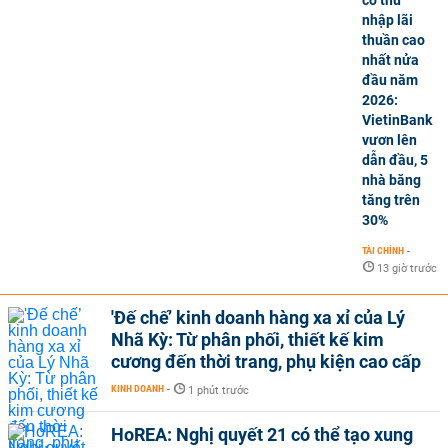
có thu
nhập lãi
thuần cao
nhất nửa
đầu năm
2026:
VietinBank
vươn lên
dẫn đầu, 5
nhà băng
tăng trên
30%
TÀI CHÍNH
-
13 giờ trước
'Đế chế’ kinh doanh hàng xa xỉ của Lý
Nhã Kỳ: Từ phân phối, thiết kế kim
cương đến thời trang, phụ kiện cao cấp
KINH DOANH
-
1 phút trước
HoREA: Nghị quyết 21 có thể tạo xung