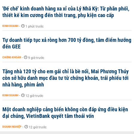
'Đế chế’ kinh doanh hàng xa xỉ của Lý Nhã Kỳ: Từ phân phối,
thiết kế kim cương đến thời trang, phụ kiện cao cấp
KINH DOANH
-
1 phút trước
Tự doanh tiếp tục xả ròng hơn 700 tỷ đồng, tâm điểm hướng
đến GEE
CHỨNG KHOÁN
-
9 giờ trước
Tặng nhà 120 tỷ cho em gái chỉ là bề nổi, Mai Phương Thúy
còn sở hữu danh mục đầu tư từ chứng khoán, trái phiếu tới
nhà hàng, phim ảnh
KINH DOANH
-
12 giờ trước
Một doanh nghiệp cảng biển không còn đáp ứng điều kiện
đại chúng, VietinBank quyết tâm thoái vốn
DOANH NGHIỆP
-
12 giờ trước