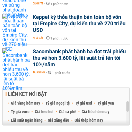
QUỐC TẾ
-
1 phút trước
Keppel ký thỏa thuận bán toàn bộ vốn
tại Empire City, dự kiến thu về 270 triệu
USD
NHÀ ĐẤT
-
1 phút trước
Sacombank phát hành ba đợt trái phiếu
thu về hơn 3.600 tỷ, lãi suất trả lên tới
10%/năm
TÀI CHÍNH
-
1 phút trước
LIÊN KẾT NỔI BẬT
Giá vàng hôm nay
Tỷ giá ngoại tệ
Tỷ giá usd
Tỷ giá yen
Tỷ giá euro
Giá heo hơi
Giá cà phê
Giá tiêu hôm nay
Lãi suất ngân hàng
Giá xăng dầu
Giá thép hôm nay
Giá sầu riêng
Giá thịt heo
Giá gạo
Giá cao su