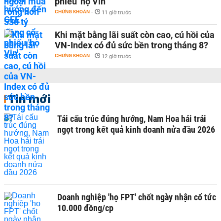
phiếu 'họ Vin'
CHỨNG KHOÁN
-
11 giờ trước
Khi mặt bằng lãi suất còn cao, cú hồi của
VN-Index có đủ sức bền trong tháng 8?
CHỨNG KHOÁN
-
12 giờ trước
Tin mới
Tái cấu trúc đúng hướng, Nam Hoa hái trái
ngọt trong kết quả kinh doanh nửa đầu 2026
Doanh nghiệp 'họ FPT' chốt ngày nhận cổ tức
10.000 đồng/cp