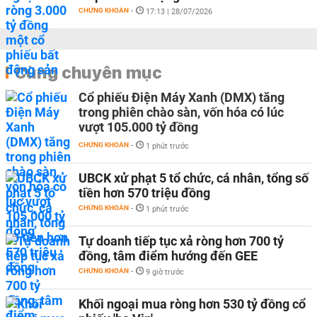
CHỨNG KHOÁN
-
17:13 | 28/07/2026
Cùng chuyên mục
Cổ phiếu Điện Máy Xanh (DMX) tăng
trong phiên chào sàn, vốn hóa có lúc
vượt 105.000 tỷ đồng
CHỨNG KHOÁN
-
1 phút trước
UBCK xử phạt 5 tổ chức, cá nhân, tổng số
tiền hơn 570 triệu đồng
CHỨNG KHOÁN
-
1 phút trước
Tự doanh tiếp tục xả ròng hơn 700 tỷ
đồng, tâm điểm hướng đến GEE
CHỨNG KHOÁN
-
9 giờ trước
Khối ngoại mua ròng hơn 530 tỷ đồng cổ