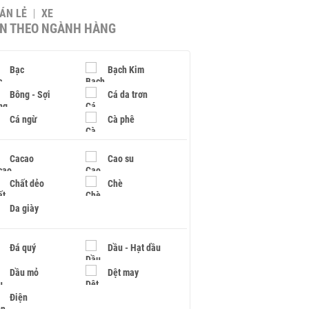
BÁN LẺ
XE
IN THEO NGÀNH HÀNG
Bạc
Bạch Kim
Bông - Sợi
Cá da trơn
Cá ngừ
Cà phê
Cacao
Cao su
Chất dẻo
Chè
Da giày
Đá quý
Dầu - Hạt dầu
Dầu mỏ
Dệt may
Điện