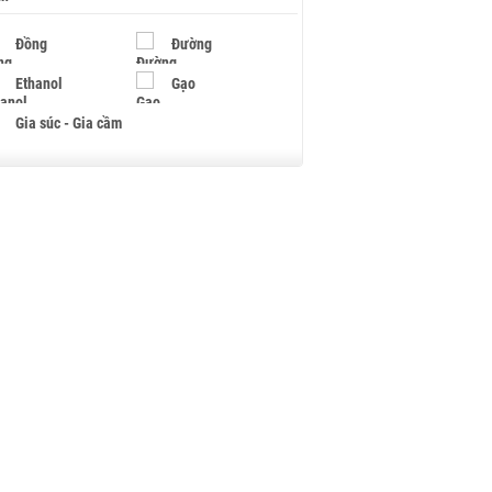
Đồng
Đường
Ethanol
Gạo
Gia súc - Gia cầm
Giấy
Gỗ
Hạt điều
Hồ tiêu - Hạt tiêu
Khí đốt
Kim loại khác
Mắc ca
Muối
Ngũ cốc
Nhựa - Hạt nhựa
Palladium
Phân bón