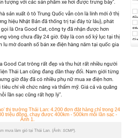
ấn tượng với các sản phẩm xe hơi được trưng bày".
à sản xuất ô tô Trung Quốc vẫn còn là lính mới ở thị
g hiệu Nhật Bản đã thống trị tại đây từ lâu), phát
ọi là Ora Good Cat, công ty đã nhận được hơn
ng vòng chưa đầy 24 giờ. Đây là con số kỷ lục tại thị
àm lu mờ doanh số bán xe điện hàng năm tại quốc gia
 Good Cat trông rất đẹp và thu hút rất nhiều người
 điện Thái Lan cũng đang dần thay đổi. Nam giới từng
hưng giờ đây đã có nhiều phụ nữ mua xe điện hơn.
 tiêu chí về chức năng và thẩm mỹ. Giá cả và quãng
i lần sạc cũng rất hợp lý".
àm mưa làm gió tại Thái Lan. (Ảnh:
SCMP
).