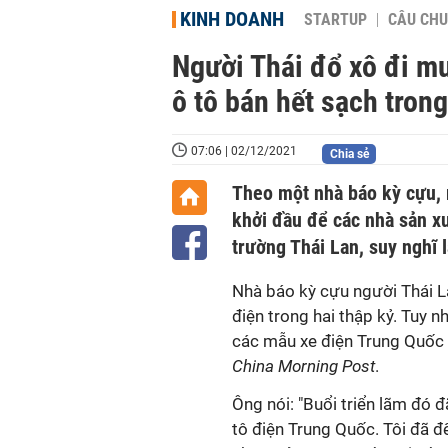
KINH DOANH
STARTUP
CÂU CHU
Người Thái đổ xô đi m
ô tô bán hết sạch tron
07:06 | 02/12/2021
Chia sẻ
Theo một nhà báo kỳ cựu, 
khởi đầu để các nhà sản xu
trường Thái Lan, suy nghĩ l
Nhà báo kỳ cựu người Thái L
điện trong hai thập kỷ. Tuy n
các mẫu xe điện Trung Quốc x
China Morning Post
.
Ông nói: "Buổi triển lãm đó 
tô điện Trung Quốc. Tôi đã đ