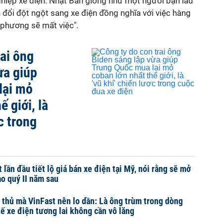
ghiệp xe điện. Nhật Bản giống như một người bạn lâu
đổi đột ngột sang xe điện đồng nghĩa với việc hàng
 phương sẽ mất việc".
rai ông
ừa giúp
lại mỏ
ế giới, là
c trong
lần đầu tiết lộ giá bán xe điện tại Mỹ, nói rằng sẽ mở
ào quý II năm sau
i thủ mà VinFast nên lo dần: Là ông trùm trong dòng
kế xe điện tương lai không cần vô lăng