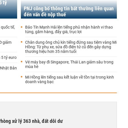
5 tỷ
ị
PNJ công bố thông tin bất thường liên quan
đến vấn đề nộp thuế
quốc tế,
Bảo Tín Mạnh Hải lên tiếng phủ nhận hành vi thao
túng, găm hàng, đẩy giá, trục lợi
ờ giảm
Chân dung ông chủ kín tiếng đứng sau tiệm vàng Mi
Hồng: Từ phụ xe, sửa đồ điện tử cũ đến gây dựng
thương hiệu hơn 35 năm tuổi
 5 tỷ euro
Vé máy bay đi Singapore, Thái Lan giảm sâu trong
mùa hè
g Nhật Bản
Mi Hồng lên tiếng sau kết luận về tồn tại trong kinh
doanh vàng bạc
hòng xử lý 363 nhà, đất dôi dư