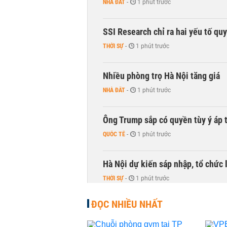
NHÀ ĐẤT
-
1 phút trước
SSI Research chỉ ra hai yếu tố qu
THỜI SỰ
-
1 phút trước
Nhiều phòng trọ Hà Nội tăng giá
NHÀ ĐẤT
-
1 phút trước
Ông Trump sắp có quyền tùy ý áp 
QUỐC TẾ
-
1 phút trước
Hà Nội dự kiến sáp nhập, tổ chức 
THỜI SỰ
-
1 phút trước
ĐỌC NHIỀU NHẤT