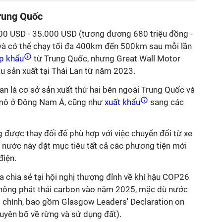
Trung Quốc
00 USD - 35.000 USD (tương đương 680 triệu đồng -
n và có thể chạy tối đa 400km đến 500km sau mỗi lần
p khẩu
từ Trung Quốc, nhưng Great Wall Motor
 sản xuất tại Thái Lan từ năm 2023.
n là cơ sở sản xuất thứ hai bên ngoài Trung Quốc và
 mô ở Đông Nam Á, cũng như
xuất khẩu
sang các
 được thay đổi để phù hợp với việc chuyển đổi từ xe
 nước này đặt mục tiêu tất cả các phương tiện mới
điện.
 chia sẻ tại hội nghị thượng đỉnh về khí hậu COP26
không phát thải carbon vào năm 2025, mặc dù nước
 chính, bao gồm Glasgow Leaders' Declaration on
uyên bố về rừng và sử dụng đất).