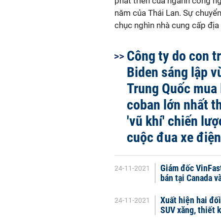
phát triển của ngành công n
năm của Thái Lan. Sự chuyển 
chục nghìn nhà cung cấp địa
Công ty do con t
Biden sáng lập v
Trung Quốc mua 
coban lớn nhất th
'vũ khí' chiến lượ
cuộc đua xe điện
Giám đốc VinFast 
24-11-2021
bán tại Canada v
Xuất hiện hai đố
24-11-2021
SUV xăng, thiết 