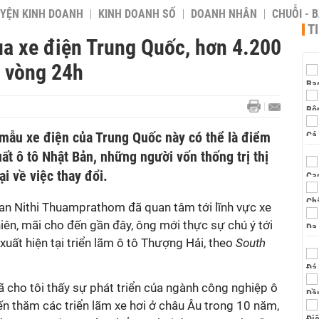
YỆN KINH DOANH
KINH DOANH SỐ
DOANH NHÂN
CHUỖI - 
T
ua xe điện Trung Quốc, hơn 4.200
g vòng 24h
mẫu xe điện của Trung Quốc này có thể là điểm
ất ô tô Nhật Bản, những người vốn thống trị thị
ại về việc thay đổi.
an Nithi Thuamprathom đã quan tâm tới lĩnh vực xe
hiên, mãi cho đến gần đây, ông mới thực sự chú ý tới
uất hiện tại triển lãm ô tô Thượng Hải, theo
South
đã cho tôi thấy sự phát triển của ngành công nghiệp ô
ến thăm các triển lãm xe hơi ở châu Âu trong 10 năm,