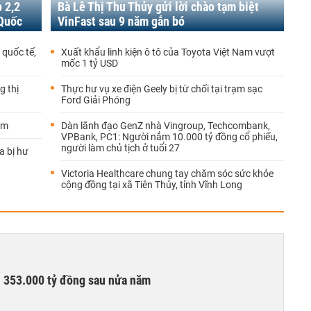
p 2,2
Bà Lê Thị Thu Thủy gửi lời chào tạm biệt
 Quốc
VinFast sau 9 năm gắn bó
quốc tế,
Xuất khẩu linh kiện ô tô của Toyota Việt Nam vượt
mốc 1 tỷ USD
g thị
Thực hư vụ xe điện Geely bị từ chối tại trạm sạc
Ford Giải Phóng
ăm
Dàn lãnh đạo GenZ nhà Vingroup, Techcombank,
VPBank, PC1: Người nắm 10.000 tỷ đồng cổ phiếu,
người làm chủ tịch ở tuổi 27
a bị hư
Victoria Healthcare chung tay chăm sóc sức khỏe
cộng đồng tại xã Tiên Thủy, tỉnh Vĩnh Long
ần 353.000 tỷ đồng sau nửa năm