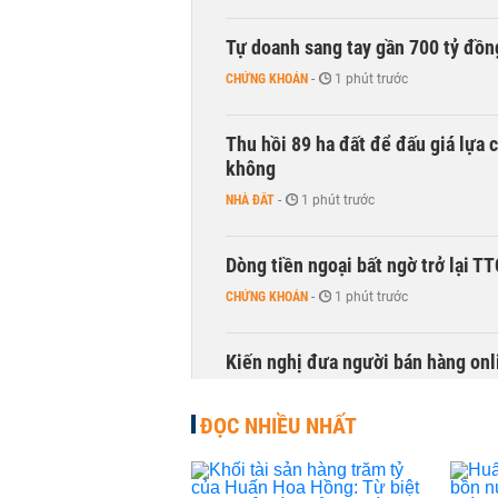
Tự doanh sang tay gần 700 tỷ đồn
CHỨNG KHOÁN
-
1 phút trước
Thu hồi 89 ha đất để đấu giá lựa 
không
NHÀ ĐẤT
-
1 phút trước
Dòng tiền ngoại bất ngờ trở lại T
CHỨNG KHOÁN
-
1 phút trước
Kiến nghị đưa người bán hàng onl
THỜI SỰ
-
1 phút trước
ĐỌC NHIỀU NHẤT
TikToker Khánh Sky, Vua Quạt, Hồ
KINH DOANH
-
1 phút trước