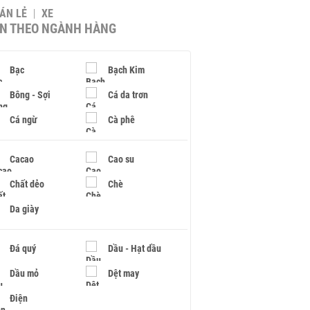
BÁN LẺ
XE
IN THEO NGÀNH HÀNG
Bạc
Bạch Kim
Bông - Sợi
Cá da trơn
Cá ngừ
Cà phê
Cacao
Cao su
Chất dẻo
Chè
Da giày
Đá quý
Dầu - Hạt dầu
Dầu mỏ
Dệt may
Điện