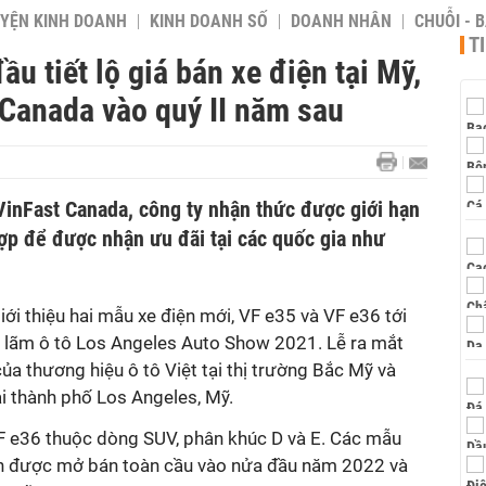
YỆN KINH DOANH
KINH DOANH SỐ
DOANH NHÂN
CHUỖI - 
T
u tiết lộ giá bán xe điện tại Mỹ,
 Canada vào quý II năm sau
VinFast Canada, công ty nhận thức được giới hạn
ợp để được nhận ưu đãi tại các quốc gia như
iới thiệu hai mẫu xe điện mới, VF e35 và VF e36 tới
ển lãm ô tô Los Angeles Auto Show 2021. Lễ ra mắt
ủa thương hiệu ô tô Việt tại thị trường Bắc Mỹ và
ại thành phố Los Angeles, Mỹ.
F e36 thuộc dòng SUV, phân khúc D và E. Các mẫu
ến được mở bán toàn cầu vào nửa đầu năm 2022 và