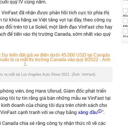
 cuối quý IV cùng năm.
VinFast đã nhận được phản hồi tích cực từ phía thị
 từ khóa hãng xe Việt tăng vọt tại đây, theo công cụ
o đổi trên tờ Le Soleil, một lãnh đạo VinFast cho hay
ạch để tiến vào thị trường Canada, sớm nhất vào quý
c ra mắt tại Los Angeles Auto Show 2021. (Ảnh:
VinFast
).
ủa phóng viên, ông Hans Ulsrud, Giám đốc phát triển
úng tôi tự tin rằng giá bán những mẫu xe VinFast tại
 kinh doanh của chúng tôi dựa trên chính sách cho
n VinFast cạnh tranh với xe chạy bằng
xăng dầu
".
ại Canada chia sẻ rằng công ty nhận thức rõ về các