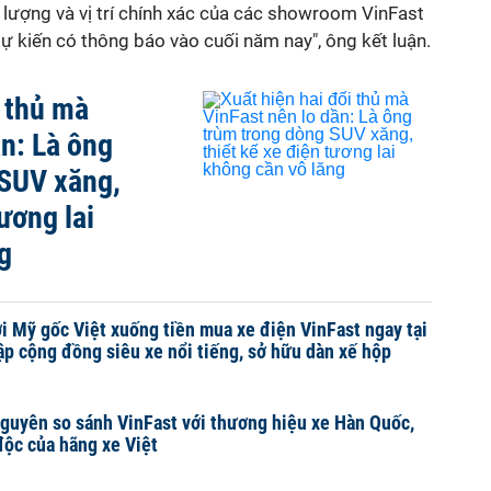
ố lượng và vị trí chính xác của các showroom VinFast
 kiến có thông báo vào cuối năm nay", ông kết luận.
i thủ mà
ần: Là ông
 SUV xăng,
tương lai
g
 Mỹ gốc Việt xuống tiền mua xe điện VinFast ngay tại
lập cộng đồng siêu xe nổi tiếng, sở hữu dàn xế hộp
guyên so sánh VinFast với thương hiệu xe Hàn Quốc,
độc của hãng xe Việt