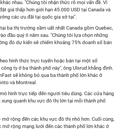
 khác nhau. "Chúng tôi nhận thức rõ mọi vấn đề. Vì
 đặt giá thấp hơn giới hạn 45.000 USD tại Canada và
ng các ưu đãi tại quốc gia sở tại".
e tại ba thị trường sầm uất nhất Canada gồm Quebec,
vào đầu quý II năm sau. "Chúng tôi lựa chọn những
rường đó dự kiến sẽ chiếm khoảng 75% doanh số bán
eo hình thức trực tuyến hoặc bán tại một số
ông ty ở ba thành phố này", ông Ulsrud khẳng định.
nFast sẽ không bỏ qua ba thành phố lớn khác ở
nto và Montreal.
 mô hình trực tiếp đến người tiêu dùng. Các cửa hàng
g xung quanh khu vực đô thị lớn tại mỗi thành phố
 - mở rộng đến các khu vực đô thị nhỏ hơn. Cuối cùng,
c mở rộng mạng lưới đến các thành phố lớn khác ở