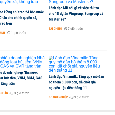
Lãnh đạo MB nói gì về việc tài trợ
oa Hồng chỉ trao 24 bồn nước
xin từ nhiệm
cho 18 dự án Vingroup, Sungroup và
 Châu cho chính quyền xã,
Masterise?
rao tiền
TÀI CHÍNH
-
7 giờ trước
OANH
-
1 giờ trước
ọn linh hoạt cho hành trình an cư
ếu doanh nghiệp Nhà nước
Lãnh đạo Vinamilk: Tăng quy mô đàn
oạt hút tiền, VNM, BCM, GAS
bò thêm 8.000 con, đã chốt giá
 tăng trần
nguyên liệu đến tháng 11
KHOÁN
-
3 giờ trước
DOANH NGHIỆP
-
3 giờ trước