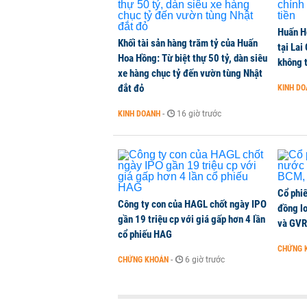
Huấn H
Tổng Giám đốc Chứng khoán EVS 
Khối tài sản hàng trăm tỷ của Huấn
tại Lai
CHỨNG KHOÁN
-
1 phút trước
Hoa Hồng: Từ biệt thự 50 tỷ, dàn siêu
không t
xe hàng chục tỷ đến vườn tùng Nhật
đắt đỏ
KINH D
Căn hộ 2PN+ The Parkland: Lựa ch
KINH DOANH
-
16 giờ trước
NHÀ ĐẤT
-
1 phút trước
Cổ phi
Công ty con của HAGL chốt ngày IPO
đồng l
gần 19 triệu cp với giá gấp hơn 4 lần
và GVR
cổ phiếu HAG
CHỨNG 
CHỨNG KHOÁN
-
6 giờ trước