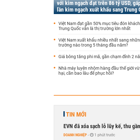
với kim ngạch đạt trên 86 tỷ USD, gấ
lần kim ngạch xuất khẩu sang Trung
Việt Nam đạt gần 50% mục tiêu đón khách 
Trung Quốc vẫn là thị trường lớn nhất
Việt Nam xuất khẩu nhiều nhất sang nhữn
trường nào trong 5 tháng đầu năm?
Giá bông tăng phi mã, gần chạm đỉnh 2 n
Nhà máy luyện nhôm hàng đầu thế giới vừ
hại, cần bao lâu để phục hồi?
TIN MỚI
EVN đã xóa sạch lỗ lũy kế, thu g
DOANH NGHIỆP
-
1 phút trước