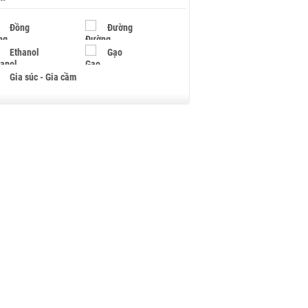
Đồng
Đường
Ethanol
Gạo
Gia súc - Gia cầm
Giấy
Gỗ
Hạt điều
Hồ tiêu - Hạt tiêu
Khí đốt
Kim loại khác
Mắc ca
Muối
Ngũ cốc
Nhựa - Hạt nhựa
Palladium
Phân bón