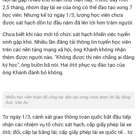
2,5 tháng, nhóm dạy lái xe của ông có thể đào tạo xong 7
học viên. Nhưng kể từ ngày 1/3, lượng học viên chưa
được sát hạch dồn từ đầu năm đã lên tới hơn trăm người.
Chưa biết khi nào mới tổ chức sát hạch khiến việc tuyển
sinh gặp khó. Nhiều lần đăng tải thông tin tuyển học viên
trên các nền tảng mạng xã hội, ông Khánh không nhận
thêm được người nào. "Không được thi nên chẳng ai đăng
ký học", ông buồn bã nói. Hai ôtô phục vụ đào tạo của
ông Khánh đành bỏ không.
Nhiều học viên hoàn tất công tác đào tạo song chưa được thi lấy bằng.
Ảnh: Việt An
Từ ngày 1/3, cảnh sát giao thông toàn quốc bắt đầu tiếp
nhận các nhiệm vụ tổ chức sát hạch, cấp giấy phép lái xe
ôtô; đổi, cấp lại bằng lái; cấp giấy phép lái xe quốc tế... từ