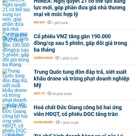
HoREA: Nghị quyết 21 có thể tạo xung
lực mới, góp phần đưa giá nhà thương
mại về mức hợp lý
NHÀ ĐẤT
-
1 giờ trước
Cổ phiếu VNZ tăng gần 190.000
đồng/cp sau 5 phiên, gấp đôi giá trong
ba tháng
CHỨNG KHOÁN
-
1 phút trước
Trung Quốc tung đòn đáp trả, siết xuất
khẩu drone và trừng phạt doanh nghiệp
Mỹ
QUỐC TẾ
-
34 phút trước
Hoá chất Đức Giang công bố hai ứng
viên HĐQT, cổ phiếu DGC tăng trần
DOANH NGHIỆP
-
1 phút trước