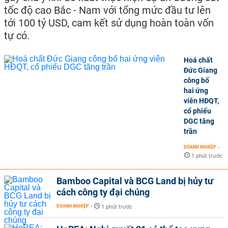
tốc độ cao Bắc - Nam với tổng mức đầu tư lên
tới 100 tỷ USD, cam kết sử dụng hoàn toàn vốn
tự có.
Hoá chất
Đức Giang
công bố
hai ứng
viên HĐQT,
cổ phiếu
DGC tăng
trần
DOANH NGHIỆP
-
1 phút trước
Bamboo Capital và BCG Land bị hủy tư
cách công ty đại chúng
DOANH NGHIỆP
-
1 phút trước