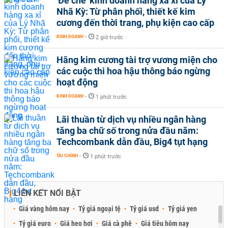
'Đế chế’ kinh doanh hàng xa xỉ của Lý
Nhã Kỳ: Từ phân phối, thiết kế kim
cương đến thời trang, phụ kiện cao cấp
KINH DOANH
-
2 giờ trước
Hãng kim cương tài trợ vương miện cho
các cuộc thi hoa hậu thông báo ngừng
hoạt động
KINH DOANH
-
1 phút trước
Lãi thuần từ dịch vụ nhiều ngân hàng
tăng ba chữ số trong nửa đầu năm:
Techcombank dẫn đầu, Big4 tụt hạng
TÀI CHÍNH
-
1 phút trước
LIÊN KẾT NỔI BẬT
Giá vàng hôm nay
Tỷ giá ngoại tệ
Tỷ giá usd
Tỷ giá yen
Tỷ giá euro
Giá heo hơi
Giá cà phê
Giá tiêu hôm nay