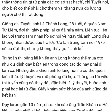
thấy thông tin gì từ phía các cơ sở sát hạch", chị Tuyết nói,
cho biết có thể phải chờ thêm vài tháng nữa do lượng
người chờ thi rất đông.
Giống chị Tuyết, anh Lê Thành Long, 28 tuổi, ở quận Nam
Từ Liêm, đợi thi giấy phép lái xe đã nửa năm. Liên tục liên
lạc với trung tâm nhận hồ sơ hỏi về ngày thi, anh Long đều
không nhận được câu trả lời. "Có lần trung tâm nói 19/5
sẽ có đợt thi, nhưng không thấy gọi", anh kể.
Trì hoãn thi bằng lái khiến anh Long không thể mua ôtô
như dự định gây bất tiện trong công tác do hay phải đi
làm xa. Nhưng điều khiến anh lo lắng hơn là có thể quên
kiến thức lý thuyết và mô phỏng đã học. Thời gian tới việc
thi tuyển cũng có thay đổi, đặc biệt là lý thuyết, buộc anh
phải học lại từ đầu. Giấy khám sức khỏe của anh cũng đã
hết hạn.
Dạy lái xe gần 10 năm, chưa khi nào ông Trần Khánh ở Hà
Nội lại gặp nhiều khó khăn như hiện nay. Trước đây mỗi