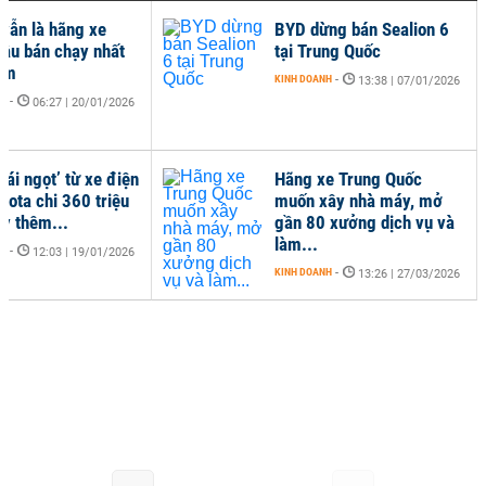
 vẫn là hãng xe
BYD dừng bán Sealion 6
dầu bán chạy nhất
tại Trung Quốc
am
KINH DOANH
-
13:38 | 07/01/2026
NH
-
06:27 | 20/01/2026
rái ngọt’ từ xe điện
Hãng xe Trung Quốc
yota chi 360 triệu
muốn xây nhà máy, mở
y thêm...
gần 80 xưởng dịch vụ và
làm...
NH
-
12:03 | 19/01/2026
KINH DOANH
-
13:26 | 27/03/2026