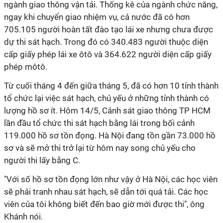
ngành giao thông vận tải. Thống kê của ngành chức năng,
ngay khi chuyển giao nhiệm vụ, cả nước đã có hơn
705.105 người hoàn tất đào tạo lái xe nhưng chưa được
dự thi sát hạch. Trong đó có 340.483 người thuộc diện
cấp giấy phép lái xe ôtô và 364.622 người diện cấp giấy
phép môtô.
Từ cuối tháng 4 đến giữa tháng 5, đã có hơn 10 tỉnh thành
tổ chức lại việc sát hạch, chủ yếu ở những tỉnh thành có
lượng hồ sơ ít. Hôm 14/5, Cảnh sát giao thông TP HCM
lần đầu tổ chức thi sát hạch bằng lái trong bối cảnh
119.000 hồ sơ tồn đọng. Hà Nội đang tồn gần 73.000 hồ
sơ và sẽ mở thi trở lại từ hôm nay song chủ yếu cho
người thi lấy bằng C.
"Với số hồ sơ tồn đọng lớn như vậy ở Hà Nội, các học viên
sẽ phải tranh nhau sát hạch, sẽ dẫn tới quá tải. Các học
viên của tôi không biết đến bao giờ mới được thi", ông
Khánh nói.