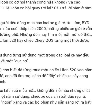
ệu còn có cơ hội thành công nữa không? Và các
lui liệu còn cơ hội quay trở lại? Câu trả lời nằm ở tâm
người tiêu dùng mua các loại xe giá rẻ, từ Lifan, BYD
n nửa cuối thập niên 2000, những chiếc xe giá rẻ vẫn
 đường phố. Nhưng đến nay, tìm mỏi mắt mới có thể…
Lifan 520 hay chiếc Chery QQ3 từng một thời được
êu dùng từng sử dụng một trong các loại xe này đều
 về một “cục nợ”.
i) cho biết đã từng mua một chiếc Lifan 520 vào năm
ó, anh đã tìm mọi cách để “đẩy” chiếc xe này sang
inh.
xe Lifan có mẫu mã… không đến nỗi nào nhưng chất
 một năm sử dụng, chiếc xe của anh bắt đầu rệu rã.
 “ngốn” xăng và các bộ phận như sẵn sàng rời ra bất