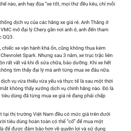
 thế nào, anh hay đùa “xe tốt, mọi thứ đều kêu, chỉ mỗi
thống dịch vụ của các hãng xe giá rẻ. Anh Thắng ở
i VMC mở đại lý Chery gần nơi anh ở, anh đến tham
c QQ3.
, chiếc xe vận hành khá ổn, cũng không thua kém
 Chevrolet Spark. Nhưng sau 3 năm, xe trục trặc liên
ôn rất vất vả khi đi sửa chữa, bảo dưỡng. Khi xe hết
 không tìm thấy đại lý mà anh từng mua xe đâu nữa.
dịch vụ vừa thiếu vừa yếu và thực tế là sau một thời
 mắt không thấy xưởng dịch vụ chính hãng nào. Đó là
tiêu dùng đã từng mua xe giá rẻ đang phải chấp
t tại thị trường Việt Nam đều có mức giá trên dưới
người tiêu dùng hoàn toàn có thể “cố” để mua một
t là để được đảm bảo hơn về quyền lợi và sử dụng