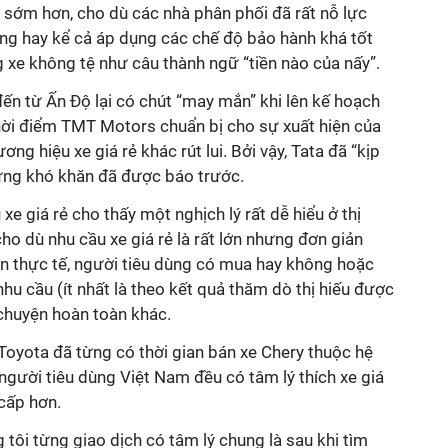
 sớm hơn, cho dù các nhà phân phối đã rất nỗ lực
ng hay kể cả áp dụng các chế độ bảo hành khá tốt
xe không tệ như câu thành ngữ “tiền nào của nấy”.
ến từ Ấn Độ lại có chút “may mắn” khi lên kế hoạch
hời điểm TMT Motors chuẩn bị cho sự xuất hiện của
ng hiệu xe giá rẻ khác rút lui. Bởi vậy, Tata đã “kịp
hững khó khăn đã được báo trước.
xe giá rẻ cho thấy một nghịch lý rất dễ hiểu ở thị
ho dù nhu cầu xe giá rẻ là rất lớn nhưng đơn giản
ên thực tế, người tiêu dùng có mua hay không hoặc
u cầu (ít nhất là theo kết quả thăm dò thị hiếu được
 chuyện hoàn toàn khác.
Toyota đã từng có thời gian bán xe Chery thuộc hệ
gười tiêu dùng Việt Nam đều có tâm lý thích xe giá
cấp hơn.
g tôi từng giao dịch có tâm lý chung là sau khi tìm