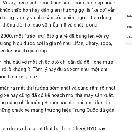
p. Vì vậy, bên cạnh phân khúc sản phẩm cao cấp hoặc
 khúc thấp hơn hay dân gian thường gọi là “xe cỏ” vẫn
 là trong tâm lý và nhu cầu của nhiều người tiêu dùng
lại không đòi hỏi cao về mẫu mã và chất lượng.
2000, một “trào lưu” ôtô giá rẻ đã bùng lên với sự
ương hiệu được coi là giá rẻ như Lifan, Chery, Tobe,
lên kế hoạch gia nhập.
m, nhu cầu về một chiếc ôtô chỉ cần đủ để… che mưa
ải rẻ là không ít. Tâm lý này được xem như một chỉ
ng hiệu xe giá rẻ.
 màn ra mắt thị trường sớm nhất và cũng rầm rộ nhất
g xe này cũng đã có kế hoạch mở nhà máy sản xuất,
ong cũng chỉ khoảng 3 năm sau đó, cái tên Lifan đã
 những chiếc xe mang thương hiệu Trung Quốc đã gần
iệu được cho là… ít thất bại hơn. Chery, BYD hay