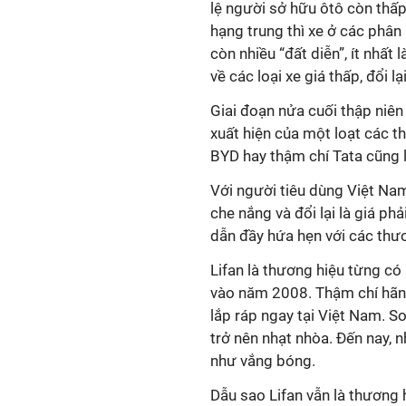
lệ người sở hữu ôtô còn thấ
hạng trung thì xe ở các phân
còn nhiều “đất diễn”, ít nhất
về các loại xe giá thấp, đổi 
Giai đoạn nửa cuối thập niên 
xuất hiện của một loạt các th
BYD hay thậm chí Tata cũng 
Với người tiêu dùng Việt Na
che nắng và đổi lại là giá ph
dẫn đầy hứa hẹn với các thươ
Lifan là thương hiệu từng có
vào năm 2008. Thậm chí hãn
lắp ráp ngay tại Việt Nam. S
trở nên nhạt nhòa. Đến nay,
như vắng bóng.
Dẫu sao Lifan vẫn là thương h