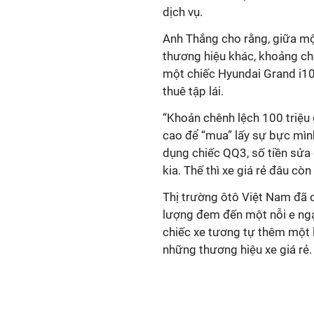
dịch vụ.
Anh Thắng cho rằng, giữa một
thương hiệu khác, khoảng chê
một chiếc Hyundai Grand i10
thuê tập lái.
“Khoản chênh lệch 100 triệu g
cao để “mua” lấy sự bực mình
dụng chiếc QQ3, số tiền sửa
kia. Thế thì xe giá rẻ đâu còn
Thị trường ôtô Việt Nam đã q
lượng đem đến một nỗi e ngạ
chiếc xe tương tự thêm một l
những thương hiệu xe giá rẻ.