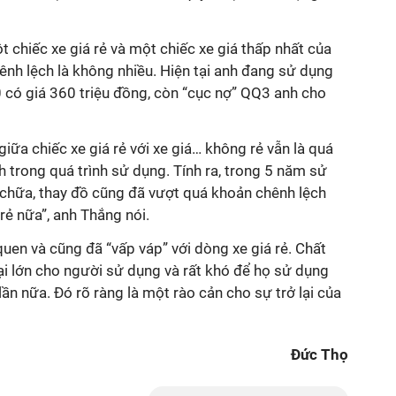
 chiếc xe giá rẻ và một chiếc xe giá thấp nhất của
nh lệch là không nhiều. Hiện tại anh đang sử dụng
 có giá 360 triệu đồng, còn “cục nợ” QQ3 anh cho
iữa chiếc xe giá rẻ với xe giá… không rẻ vẫn là quá
 trong quá trình sử dụng. Tính ra, trong 5 năm sử
 chữa, thay đồ cũng đã vượt quá khoản chênh lệch
 rẻ nữa”, anh Thắng nói.
uen và cũng đã “vấp váp” với dòng xe giá rẻ. Chất
i lớn cho người sử dụng và rất khó để họ sử dụng
ần nữa. Đó rõ ràng là một rào cản cho sự trở lại của
Đức Thọ