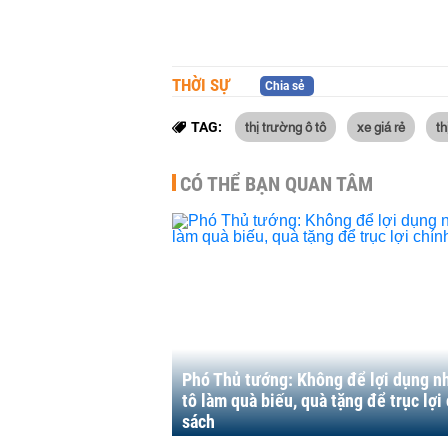
THỜI SỰ
Chia sẻ
thị trường ô tô
xe giá rẻ
th
TAG:
CÓ THỂ BẠN QUAN TÂM
Phó Thủ tướng: Không để lợi dụng n
tô làm quà biếu, quà tặng để trục lợi
sách