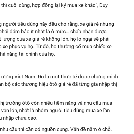
 thì cuối cùng, hợp đồng lại ký mua xe khác”, Duy
 người tiêu dùng này đều cho rằng, xe giá rẻ nhưng
hải đảm bảo ít nhất là ở mức… chấp nhận được.
 lượng của xe giá rẻ không lớn, họ lo ngại sẽ phải
iếc xe phục vụ họ. Từ đó, họ thường cố mua chiếc xe
hả năng tài chính của họ.
hị trường Việt Nam. Đó là một thực tế được chứng minh
àn bộ các thương hiệu ôtô giá rẻ đã từng gia nhập thị
hị trường ôtô còn nhiều tiềm năng và nhu cầu mua
g vẫn lớn, nhất là nhóm người tiêu dùng mua xe lần
hu nhập chưa cao.
 nhu cầu thì cần có nguồn cung. Vấn đề nằm ở chỗ,