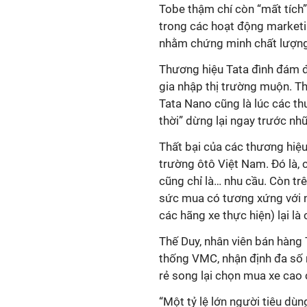
Tobe thậm chí còn “mất tích”
trong các hoạt động marketi
nhằm chứng minh chất lượng 
Thương hiệu Tata đình đám đ
gia nhập thị trường muộn. T
Tata Nano cũng là lúc các thươ
thời” dừng lại ngay trước n
Thất bại của các thương hiệu 
trường ôtô Việt Nam. Đó là, c
cũng chỉ là… nhu cầu. Còn tr
sức mua có tương xứng với nh
các hãng xe thực hiện) lại là
Thế Duy, nhân viên bán hàng 
thống VMC, nhận định đa số n
rẻ song lại chọn mua xe cao 
“Một tỷ lệ lớn người tiêu dùn