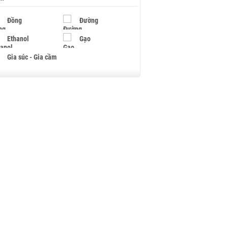
Đồng
Đường
Ethanol
Gạo
Gia súc - Gia cầm
Giấy
Gỗ
Hạt điều
Hồ tiêu - Hạt tiêu
Khí đốt
Kim loại khác
Mắc ca
Muối
Ngũ cốc
Nhựa - Hạt nhựa
Palladium
Phân bón