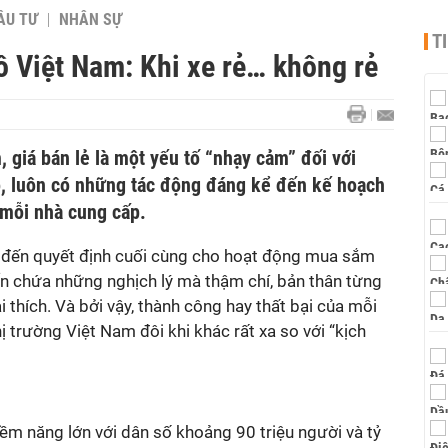
ẦU TƯ
NHÂN SỰ
T
tô Việt Nam: Khi xe rẻ… không rẻ
, giá bán lẻ là một yếu tố “nhạy cảm” đối với
ó, luôn có những tác động đáng kể đến kế hoạch
 mỗi nhà cung cấp.
xe đến quyết định cuối cùng cho hoạt động mua sắm
ẩn chứa những nghịch lý mà thậm chí, bản thân từng
 thích. Và bởi vậy, thành công hay thất bại của mỗi
ị trường Việt Nam đôi khi khác rất xa so với “kịch
iềm năng lớn với dân số khoảng 90 triệu người và tỷ