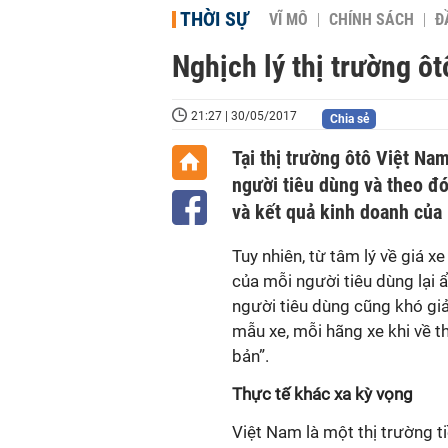
THỜI SỰ
VĨ MÔ
CHÍNH SÁCH
Đ
Nghịch lý thị trường ô
21:27 | 30/05/2017
Chia sẻ
Tại thị trường ôtô Việt Nam
người tiêu dùng và theo đ
và kết quả kinh doanh của
Tuy nhiên, từ tâm lý về giá 
của mỗi người tiêu dùng lại 
người tiêu dùng cũng khó giải
mẫu xe, mỗi hãng xe khi về th
bản”.
Thực tế khác xa kỳ vọng
Việt Nam là một thị trường t