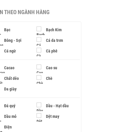
IN THEO NGÀNH HÀNG
Bạc
Bạch Kim
Bông - Sợi
Cá da trơn
Cá ngừ
Cà phê
Cacao
Cao su
Chất dẻo
Chè
Da giày
Đá quý
Dầu - Hạt dầu
Dầu mỏ
Dệt may
Điện