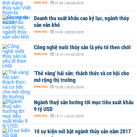
HÀNG HÓA
-
21:45 | 04/04/2018
Doanh thu xuất khẩu cao kỷ lục, ngành thủy
sản vẫn khó
HÀNG HÓA
-
14:50 | 09/02/2018
Công nghệ nuôi thủy sản là yếu tố then chốt
HÀNG HÓA
-
15:13 | 01/02/2018
'Thẻ vàng' hải sản: thách thức và cơ hội cho
mở rộng thị trường
HÀNG HÓA
-
10:58 | 18/01/2018
Ngành thuỷ sản hướng tới mục tiêu xuất khẩu
9 tỷ USD
HÀNG HÓA
-
15:17 | 16/01/2018
10 sự kiện nổi bật ngành thủy sản năm 2017