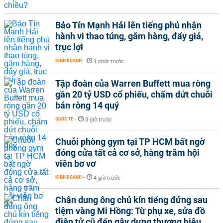
Bảo Tín Mạnh Hải lên tiếng phủ nhận
hành vi thao túng, găm hàng, đẩy giá,
trục lợi
KINH DOANH
-
1 phút trước
Tập đoàn của Warren Buffett mua ròng
gần 20 tỷ USD cổ phiếu, chấm dứt chuỗi
bán ròng 14 quý
QUỐC TẾ
-
3 giờ trước
Chuỗi phòng gym tại TP HCM bất ngờ
đóng cửa tất cả cơ sở, hàng trăm hội
viên bơ vơ
KINH DOANH
-
4 giờ trước
Chân dung ông chủ kín tiếng đứng sau
tiệm vàng Mi Hồng: Từ phụ xe, sửa đồ
điện tử cũ đến gây dựng thương hiệu