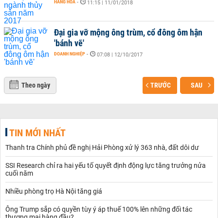
HÀNG HÓA
-
11:15 | 11/01/2018
Đại gia vỡ mộng ông trùm, cổ đông ôm hận
'bánh vẽ'
DOANH NGHIỆP
-
07:08 | 12/10/2017
Theo ngày
TRƯỚC
SAU
TIN MỚI NHẤT
Thanh tra Chính phủ đề nghị Hải Phòng xử lý 363 nhà, đất dôi dư
SSI Research chỉ ra hai yếu tố quyết định động lực tăng trưởng nửa
cuối năm
Nhiều phòng trọ Hà Nội tăng giá
Ông Trump sắp có quyền tùy ý áp thuế 100% lên những đối tác
thương mại hàng đầu?