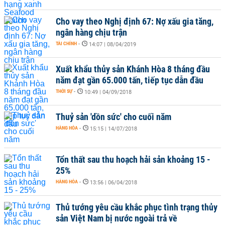
Cho vay theo Nghị định 67: Nợ xấu gia tăng,
ngân hàng chịu trận
TÀI CHÍNH
-
14:07 | 08/04/2019
Xuất khẩu thủy sản Khánh Hòa 8 tháng đầu
năm đạt gần 65.000 tấn, tiếp tục dẫn đầu
THỜI SỰ
-
10:49 | 04/09/2018
Thuỷ sản 'dồn sức' cho cuối năm
HÀNG HÓA
-
15:15 | 14/07/2018
Tổn thất sau thu hoạch hải sản khoảng 15 -
25%
HÀNG HÓA
-
13:56 | 06/04/2018
Thủ tướng yêu cầu khắc phục tình trạng thủy
sản Việt Nam bị nước ngoài trả về