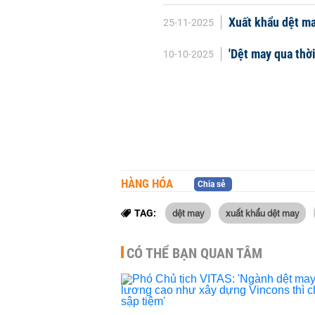
Xuất khẩu dệt ma
25-11-2025
'Dệt may qua thời
10-10-2025
HÀNG HÓA
Chia sẻ
dệt may
xuất khẩu dệt may
TAG:
CÓ THỂ BẠN QUAN TÂM