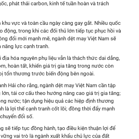
ốc, phát thải carbon, kinh tế tuần hoàn và trách
h khu vực và toàn cầu ngày càng gay gắt. Nhiều quốc
lao động, trong khi các đối thủ lớn tiếp tục phục hồi và
ông đổi mới mạnh mẽ, ngành dệt may Việt Nam sẽ
 năng lực cạnh tranh.
 địa hóa nguyên phụ liệu vẫn là thách thức dai dẳng,
m, hoàn tất, khiến giá trị gia tăng trong nước còn
bị tổn thương trước biến động bên ngoài.
hanh Hải cho rằng, ngành dệt may Việt Nam cần tập
lớn, tái cơ cấu theo hướng nâng cao giá trị gia tăng;
ong nước; tận dụng hiệu quả các hiệp định thương
h là lợi thế cạnh tranh cốt lõi; đồng thời đẩy mạnh
 chuyển đổi số.
 sẽ tiếp tục đồng hành, tạo điều kiện thuận lợi để
ững vai trò là ngành xuất khẩu chủ lực của đất