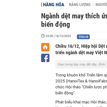
HÀNG HÓA
NĂNG LƯỢNG
NGUYÊN
Ngành dệt may thích ứn
biến động
23:00 | 16/12/2025
Chia sẻ
Chiều 16/12, Hiệp hội Dệt 
triển ngành dệt may Việt 
Gian trưng bày máy dệt dây. (Ảnh:
Trong khuôn khổ Triển lãm quố
2025 (HanoiTex & HanoiFabri
chức Hội thảo "Chiến lược p
biến động".
Phát biểu khai mạc Hội thảo,