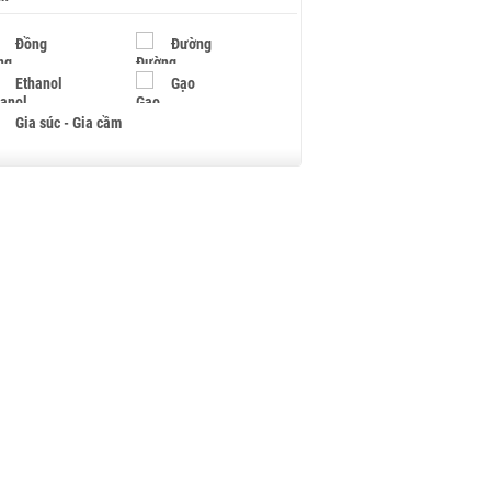
Đồng
Đường
Ethanol
Gạo
Gia súc - Gia cầm
Giấy
Gỗ
Hạt điều
Hồ tiêu - Hạt tiêu
Khí đốt
Kim loại khác
Mắc ca
Muối
Ngũ cốc
Nhựa - Hạt nhựa
Palladium
Phân bón