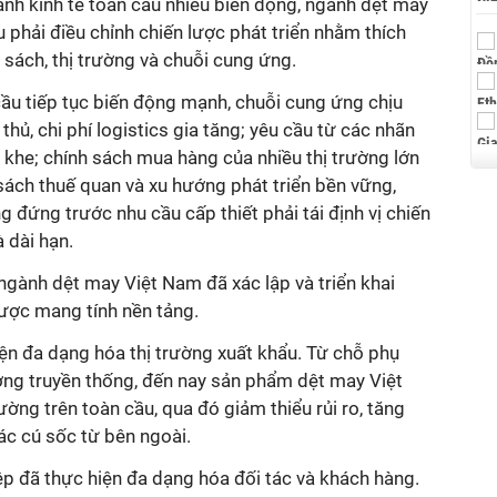
nh kinh tế toàn cầu nhiều biến động, ngành dệt may
phải điều chỉnh chiến lược phát triển nhằm thích
 sách, thị trường và chuỗi cung ứng.
cầu tiếp tục biến động mạnh, chuỗi cung ứng chịu
thủ, chi phí logistics gia tăng; yêu cầu từ các nhãn
khe; chính sách mua hàng của nhiều thị trường lớn
sách thuế quan và xu hướng phát triển bền vững,
đứng trước nhu cầu cấp thiết phải tái định vị chiến
à dài hạn.
ngành dệt may Việt Nam đã xác lập và triển khai
lược mang tính nền tảng.
ện đa dạng hóa thị trường xuất khẩu. Từ chỗ phụ
ường truyền thống, đến nay sản phẩm dệt may Việt
ường trên toàn cầu, qua đó giảm thiểu rủi ro, tăng
ác cú sốc từ bên ngoài.
p đã thực hiện đa dạng hóa đối tác và khách hàng.