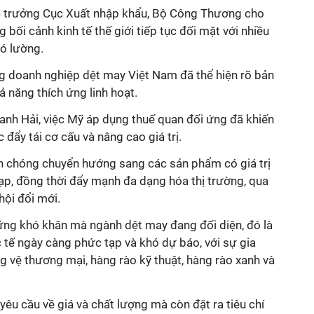
c trưởng Cục Xuất nhập khẩu, Bộ Công Thương cho
 bối cảnh kinh tế thế giới tiếp tục đối mặt với nhiều
hó lường.
g doanh nghiệp dệt may Việt Nam đã thể hiện rõ bản
hả năng thích ứng linh hoạt.
anh Hải, việc Mỹ áp dụng thuế quan đối ứng đã khiến
đẩy tái cơ cấu và nâng cao giá trị.
h chóng chuyển hướng sang các sản phẩm có giá trị
tạp, đồng thời đẩy mạnh đa dạng hóa thị trường, qua
hội đổi mới.
hững khó khăn mà ngành dệt may đang đối diện, đó là
tế ngày càng phức tạp và khó dự báo, với sự gia
 vệ thương mại, hàng rào kỹ thuật, hàng rào xanh và
yêu cầu về giá và chất lượng mà còn đặt ra tiêu chí