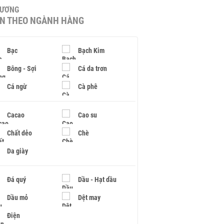
HƯƠNG
IN THEO NGÀNH HÀNG
Bạc
Bạch Kim
Bông - Sợi
Cá da trơn
Cá ngừ
Cà phê
Cacao
Cao su
Chất dẻo
Chè
Da giày
Đá quý
Dầu - Hạt dầu
Dầu mỏ
Dệt may
Điện