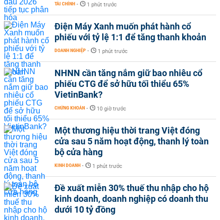
TÀI CHÍNH
-
1 phút trước
Điện Máy Xanh muốn phát hành cổ
phiếu với tỷ lệ 1:1 để tăng thanh khoản
DOANH NGHIỆP
-
1 phút trước
NHNN cần tăng nắm giữ bao nhiêu cổ
phiếu CTG để sở hữu tối thiểu 65%
VietinBank?
CHỨNG KHOÁN
-
10 giờ trước
Một thương hiệu thời trang Việt đóng
cửa sau 5 năm hoạt động, thanh lý toàn
bộ cửa hàng
KINH DOANH
-
1 phút trước
Đề xuất miễn 30% thuế thu nhập cho hộ
kinh doanh, doanh nghiệp có doanh thu
dưới 10 tỷ đồng