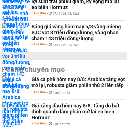
lợi suất trái phiếu giảm, kỳ vọng mở lại
eo biển Hormuz
HÀNG HÓA
-
07:10 | 06/08/2026
Bảng giá vàng hôm nay 5/8 vàng miếng
SJC vọt 3 triệu đồng/lượng, vàng nhẫn
chạm 143 triệu đồng/lượng
HÀNG HÓA
-
13:26 | 05/08/2026
Cùng chuyên mục
Giá cà phê hôm nay 8/8: Arabica tăng vọt
trở lại, robusta giảm phiên thứ 2 liên tiếp
HÀNG HÓA
-
1 phút trước
Giá xăng dầu hôm nay 8/8: Tăng do bất
định quanh đàm phán mở lại eo biển
Hormuz
HÀNG HÓA
-
1 phút trước