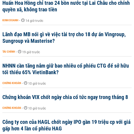
Huấn Hoa Hồng chỉ trao 24 bồn nước tại Lai Châu cho chính
quyền xã, không trao tiền
KINH DOANH
-
14 giờ trước
Lãnh đạo MB nói gì về việc tài trợ cho 18 dự án Vingroup,
Sungroup và Masterise?
TÀI CHÍNH
-
19 giờ trước
NHNN cần tăng nắm giữ bao nhiêu cổ phiếu CTG để sở hữu
tối thiểu 65% VietinBank?
CHỨNG KHOÁN
-
10 giờ trước
Chứng khoán VIX chốt ngày chia cổ tức ngay trong tháng 8
CHỨNG KHOÁN
-
10 giờ trước
Công ty con của HAGL chốt ngày IPO gần 19 triệu cp với giá
gấp hơn 4 lần cổ phiếu HAG