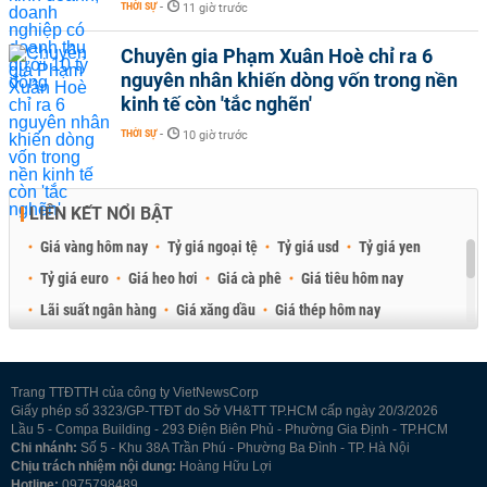
THỜI SỰ
-
11 giờ trước
Chuyên gia Phạm Xuân Hoè chỉ ra 6
nguyên nhân khiến dòng vốn trong nền
kinh tế còn 'tắc nghẽn'
THỜI SỰ
-
10 giờ trước
LIÊN KẾT NỔI BẬT
Giá vàng hôm nay
Tỷ giá ngoại tệ
Tỷ giá usd
Tỷ giá yen
Tỷ giá euro
Giá heo hơi
Giá cà phê
Giá tiêu hôm nay
Lãi suất ngân hàng
Giá xăng dầu
Giá thép hôm nay
Giá sầu riêng
Giá thịt heo
Giá gạo
Giá cao su
Best Retail Brokers
Diễn đàn đầu tư Việt Nam 2026
Trang TTĐTTH của công ty VietNewsCorp
Giấy phép số 3323/GP-TTĐT do Sở VH&TT TP.HCM cấp ngày 20/3/2026
Lầu 5 - Compa Building - 293 Điện Biên Phủ - Phường Gia Định - TP.HCM
Chi nhánh:
Số 5 - Khu 38A Trần Phú - Phường Ba Đình - TP. Hà Nội
Chịu trách nhiệm nội dung:
Hoàng Hữu Lợi
Hotline:
0975798489