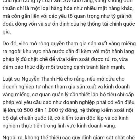
Chủ tịch Công ty Luật SBLAW cho rằng, vàng không đơn
thuần chỉ là một loại hàng hóa như nhiều mặt hàng khác,
mà còn gắn liền với các yếu tố quan trọng như tỷ giá hối
đoái, dòng vốn và sự ổn định của hệ thống tài chính quốc
gia.
Do đó, việc mở rộng quyền tham gia sản xuất vàng miếng
ra ngoài khu vực nhà nước cần đi kèm với một hành lang
pháp lý đủ chặt chẽ để vừa kiểm soát được rủi ro, vừa
đảm bảo thúc đẩy môi trường cạnh tranh lành mạnh.
Luật sư Nguyễn Thanh Hà cho rằng, nếu mở cửa cho
doanh nghiệp tư nhân tham gia sản xuất và kinh doanh
vàng miếng, cơ quan quản lý cần thiết lập bộ tiêu chí cấp
phép với yêu cầu cao như doanh nghiệp phải có vốn điều
lệ lớn, từ 500 đến 1.000 tỷ đồng, hệ thống kiểm soát nội
bộ đạt chuẩn quốc tế, có kiểm toán độc lập và có kinh
nghiệm thực tiễn trong lĩnh vực kinh doanh vàng.
Ngoài ra, không thể thiếu các quy định giám sát chặt chẽ