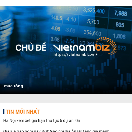
mua ròng
TIN MỚI NHẤT
Hà Nội xem xét gia hạn thủ tục 6 dự án lớn
Giá lúa gạo hôm nay 8/8: Gạo nội địa Ấn Độ tăng giá mạnh