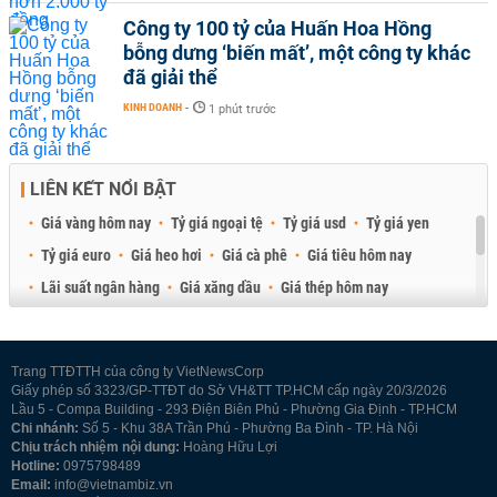
Công ty 100 tỷ của Huấn Hoa Hồng
bỗng dưng ‘biến mất’, một công ty khác
đã giải thể
KINH DOANH
-
1 phút trước
LIÊN KẾT NỔI BẬT
Giá vàng hôm nay
Tỷ giá ngoại tệ
Tỷ giá usd
Tỷ giá yen
Tỷ giá euro
Giá heo hơi
Giá cà phê
Giá tiêu hôm nay
Lãi suất ngân hàng
Giá xăng dầu
Giá thép hôm nay
Giá sầu riêng
Giá thịt heo
Giá gạo
Giá cao su
Best Retail Brokers
Diễn đàn đầu tư Việt Nam 2026
Trang TTĐTTH của công ty VietNewsCorp
Giấy phép số 3323/GP-TTĐT do Sở VH&TT TP.HCM cấp ngày 20/3/2026
Lầu 5 - Compa Building - 293 Điện Biên Phủ - Phường Gia Định - TP.HCM
Chi nhánh:
Số 5 - Khu 38A Trần Phú - Phường Ba Đình - TP. Hà Nội
Chịu trách nhiệm nội dung:
Hoàng Hữu Lợi
Hotline:
0975798489
Email:
info@vietnambiz.vn