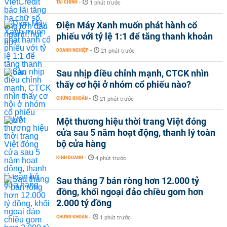
TÀI CHÍNH
-
1 phút trước
Điện Máy Xanh muốn phát hành cổ
phiếu với tỷ lệ 1:1 để tăng thanh khoản
DOANH NGHIỆP
-
21 phút trước
Sau nhịp điều chỉnh mạnh, CTCK nhìn
thấy cơ hội ở nhóm cổ phiếu nào?
CHỨNG KHOÁN
-
21 phút trước
Một thương hiệu thời trang Việt đóng
cửa sau 5 năm hoạt động, thanh lý toàn
bộ cửa hàng
KINH DOANH
-
4 phút trước
Sau tháng 7 bán ròng hơn 12.000 tỷ
đồng, khối ngoại đảo chiều gom hơn
2.000 tỷ đồng
CHỨNG KHOÁN
-
1 phút trước