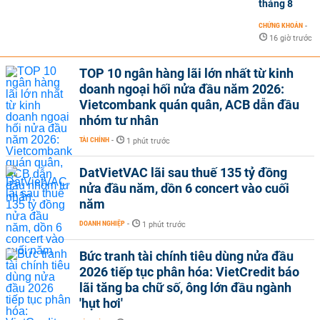
tháng 8
CHỨNG KHOÁN
-
16 giờ trước
TOP 10 ngân hàng lãi lớn nhất từ kinh
doanh ngoại hối nửa đầu năm 2026:
Vietcombank quán quân, ACB dẫn đầu
nhóm tư nhân
TÀI CHÍNH
-
1 phút trước
DatVietVAC lãi sau thuế 135 tỷ đồng
nửa đầu năm, dồn 6 concert vào cuối
năm
DOANH NGHIỆP
-
1 phút trước
Bức tranh tài chính tiêu dùng nửa đầu
2026 tiếp tục phân hóa: VietCredit báo
lãi tăng ba chữ số, ông lớn đầu ngành
'hụt hơi'