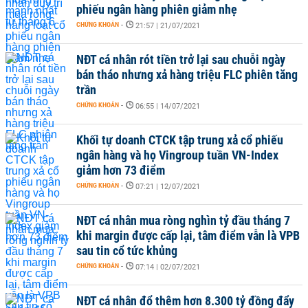
phiếu ngân hàng phiên giảm nhẹ
CHỨNG KHOÁN
-
21:57 | 21/07/2021
NĐT cá nhân rót tiền trở lại sau chuỗi ngày
bán tháo nhưng xả hàng triệu FLC phiên tăng
trần
CHỨNG KHOÁN
-
06:55 | 14/07/2021
Khối tự doanh CTCK tập trung xả cổ phiếu
ngân hàng và họ Vingroup tuần VN-Index
giảm hơn 73 điểm
CHỨNG KHOÁN
-
07:21 | 12/07/2021
NĐT cá nhân mua ròng nghìn tỷ đầu tháng 7
khi margin được cấp lại, tâm điểm vẫn là VPB
sau tin cổ tức khủng
CHỨNG KHOÁN
-
07:14 | 02/07/2021
NĐT cá nhân đổ thêm hơn 8.300 tỷ đồng đẩy