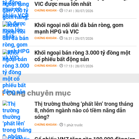
VIC được mua lớn nhất
CHỨNG KHOÁN
-
17:41 | 30/07/2026
Khối ngoại nối dài đà bán ròng, gom
mạnh HPG và VIC
CHỨNG KHOÁN
-
16:31 | 29/07/2026
Khối ngoại bán ròng 3.000 tỷ đồng một
cổ phiếu bất động sản
CHỨNG KHOÁN
-
17:13 | 28/07/2026
Cùng chuyên mục
Thị trường thường ‘phất lên’ trong tháng
8, nhóm ngành nào có tiềm năng dẫn
sóng?
CHỨNG KHOÁN
-
1 phút trước