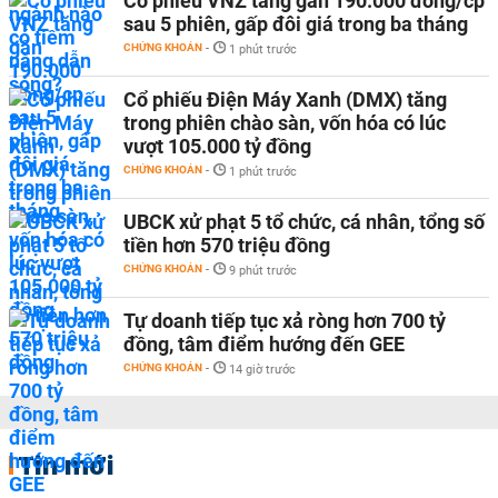
Cổ phiếu VNZ tăng gần 190.000 đồng/cp
sau 5 phiên, gấp đôi giá trong ba tháng
CHỨNG KHOÁN
-
1 phút trước
Cổ phiếu Điện Máy Xanh (DMX) tăng
trong phiên chào sàn, vốn hóa có lúc
vượt 105.000 tỷ đồng
CHỨNG KHOÁN
-
1 phút trước
UBCK xử phạt 5 tổ chức, cá nhân, tổng số
tiền hơn 570 triệu đồng
CHỨNG KHOÁN
-
9 phút trước
Tự doanh tiếp tục xả ròng hơn 700 tỷ
đồng, tâm điểm hướng đến GEE
CHỨNG KHOÁN
-
14 giờ trước
Tin mới