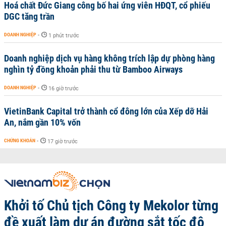
Hoá chất Đức Giang công bố hai ứng viên HĐQT, cổ phiếu
DGC tăng trần
DOANH NGHIỆP
-
1 phút trước
Doanh nghiệp dịch vụ hàng không trích lập dự phòng hàng
nghìn tỷ đồng khoản phải thu từ Bamboo Airways
DOANH NGHIỆP
-
16 giờ trước
VietinBank Capital trở thành cổ đông lớn của Xếp dỡ Hải
An, nắm gần 10% vốn
CHỨNG KHOÁN
-
17 giờ trước
Khởi tố Chủ tịch Công ty Mekolor từng
đề xuất làm dự án đường sắt tốc độ