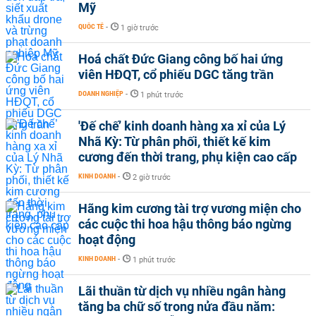
Mỹ
QUỐC TẾ
-
1 giờ trước
Hoá chất Đức Giang công bố hai ứng
viên HĐQT, cổ phiếu DGC tăng trần
DOANH NGHIỆP
-
1 phút trước
'Đế chế’ kinh doanh hàng xa xỉ của Lý
Nhã Kỳ: Từ phân phối, thiết kế kim
cương đến thời trang, phụ kiện cao cấp
KINH DOANH
-
2 giờ trước
Hãng kim cương tài trợ vương miện cho
các cuộc thi hoa hậu thông báo ngừng
hoạt động
KINH DOANH
-
1 phút trước
Lãi thuần từ dịch vụ nhiều ngân hàng
tăng ba chữ số trong nửa đầu năm: