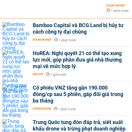
DOANH NGHIỆP
-
1 phút trước
Bamboo Capital và BCG Land bị hủy tư
cách công ty đại chúng
DOANH NGHIỆP
-
1 phút trước
HoREA: Nghị quyết 21 có thể tạo xung
lực mới, góp phần đưa giá nhà thương
mại về mức hợp lý
NHÀ ĐẤT
-
1 giờ trước
Cổ phiếu VNZ tăng gần 190.000
đồng/cp sau 5 phiên, gấp đôi giá trong
ba tháng
CHỨNG KHOÁN
-
1 phút trước
Trung Quốc tung đòn đáp trả, siết xuất
khẩu drone và trừng phạt doanh nghiệp