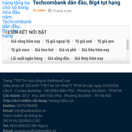
Techcombank dẫn đầu, Big4 tụt hạng
TÀI CHÍNH
-
10 phút trước
LIÊN KẾT NỔI BẬT
Giá vàng hôm nay
Tỷ giá ngoại tệ
Tỷ giá usd
Tỷ giá yen
Tỷ giá euro
Giá heo hơi
Giá cà phê
Giá tiêu hôm nay
Lãi suất ngân hàng
Giá xăng dầu
Giá thép hôm nay
Giá sầu riêng
Giá thịt heo
Giá gạo
Giá cao su
Best Retail Brokers
Diễn đàn đầu tư Việt Nam 2026
Trang TTĐTTH của công ty VietNewsCorp
Giấy phép số 3323/GP-TTĐT do Sở VH&TT TP.HCM cấp ngày 20/3/2026
Lầu 5 - Compa Building - 293 Điện Biên Phủ - Phường Gia Định - TP.HCM
Chi nhánh:
Số 5 - Khu 38A Trần Phú - Phường Ba Đình - TP. Hà Nội
Chịu trách nhiệm nội dung:
Hoàng Hữu Lợi
Hotline:
0975798489
Email:
info@vietnambiz.vn
Trách nhiệm về thông tin
DỊCH VỤ QUẢNG CÁO
Tel:
0931589222 (Ms Ngọc)
Email:
quangcao@vietnambiz.vn