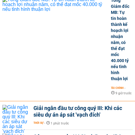
Tổng
Giám đốc
MB: Tự
tin hoàn
thành kế
hoạch lợi
nhuận
năm, có
thể đạt
mốc
40.000 tỷ
nếu tình
hình
thuận lợi
TÀI CHÍNH
-
9 giờ trước
Giải ngân đầu tư công quý III: Khi các
siêu dự án áp sát 'vạch đích'
THỜI SỰ
-
1 phút trước