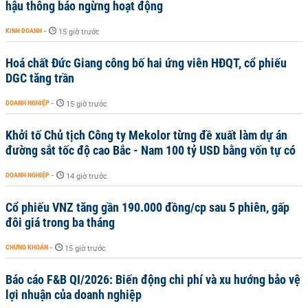
hậu thông báo ngừng hoạt động
KINH DOANH
-
15 giờ trước
Hoá chất Đức Giang công bố hai ứng viên HĐQT, cổ phiếu
DGC tăng trần
DOANH NGHIỆP
-
15 giờ trước
Khởi tố Chủ tịch Công ty Mekolor từng đề xuất làm dự án
đường sắt tốc độ cao Bắc - Nam 100 tỷ USD bằng vốn tự có
DOANH NGHIỆP
-
14 giờ trước
Cổ phiếu VNZ tăng gần 190.000 đồng/cp sau 5 phiên, gấp
đôi giá trong ba tháng
CHỨNG KHOÁN
-
15 giờ trước
Báo cáo F&B QI/2026: Biến động chi phí và xu hướng bảo vệ
lợi nhuận của doanh nghiệp