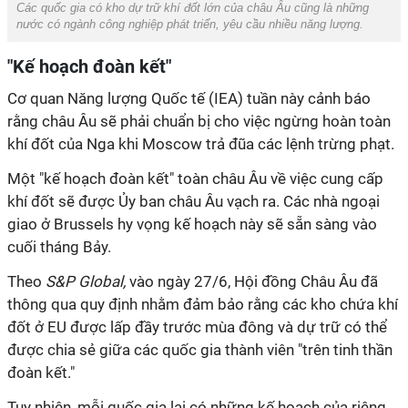
Các quốc gia có kho dự trữ khí đốt lớn của châu Âu cũng là những
nước có ngành công nghiệp phát triển, yêu cầu nhiều năng lượng.
"Kế hoạch đoàn kết"
Cơ quan Năng lượng Quốc tế (IEA) tuần này cảnh báo
rằng châu Âu sẽ phải chuẩn bị cho việc ngừng hoàn toàn
khí đốt của Nga khi Moscow trả đũa các lệnh trừng phạt.
Một "kế hoạch đoàn kết" toàn châu Âu về việc cung cấp
khí đốt sẽ được Ủy ban châu Âu vạch ra. Các nhà ngoại
giao ở Brussels hy vọng kế hoạch này sẽ sẵn sàng vào
cuối tháng Bảy.
Theo
S&P Global,
vào ngày 27/6, Hội đồng Châu Âu đã
thông qua quy định nhằm đảm bảo rằng các kho chứa khí
đốt ở EU được lấp đầy trước mùa đông và dự trữ có thể
được chia sẻ giữa các quốc gia thành viên "trên tinh thần
đoàn kết."
Tuy nhiên, mỗi quốc gia lại có những kế hoạch của riêng