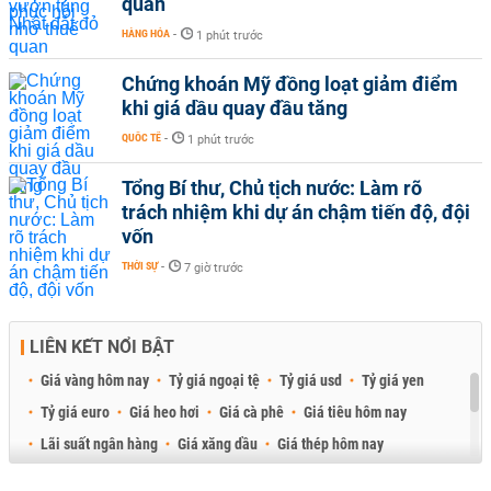
quan
HÀNG HÓA
-
1 phút trước
Chứng khoán Mỹ đồng loạt giảm điểm
khi giá dầu quay đầu tăng
QUỐC TẾ
-
1 phút trước
Tổng Bí thư, Chủ tịch nước: Làm rõ
trách nhiệm khi dự án chậm tiến độ, đội
vốn
THỜI SỰ
-
7 giờ trước
LIÊN KẾT NỔI BẬT
Giá vàng hôm nay
Tỷ giá ngoại tệ
Tỷ giá usd
Tỷ giá yen
Tỷ giá euro
Giá heo hơi
Giá cà phê
Giá tiêu hôm nay
Lãi suất ngân hàng
Giá xăng dầu
Giá thép hôm nay
Giá sầu riêng
Giá thịt heo
Giá gạo
Giá cao su