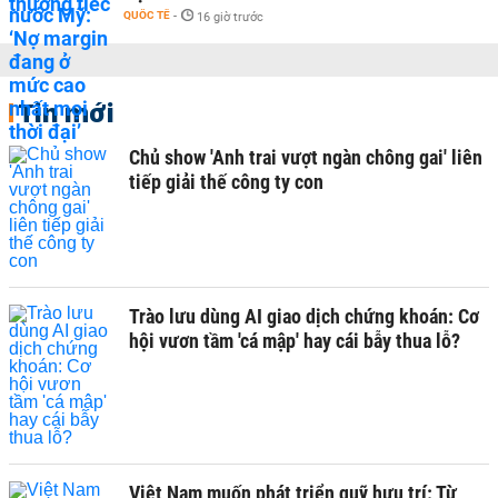
QUỐC TẾ
-
16 giờ trước
Tin mới
Chủ show 'Anh trai vượt ngàn chông gai' liên
tiếp giải thế công ty con
Trào lưu dùng AI giao dịch chứng khoán: Cơ
hội vươn tầm 'cá mập' hay cái bẫy thua lỗ?
Việt Nam muốn phát triển quỹ hưu trí: Từ