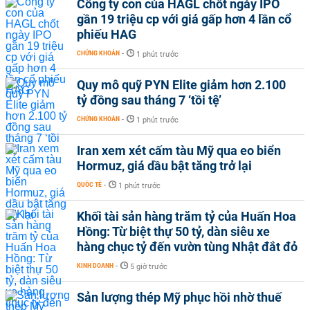
Công ty con của HAGL chốt ngày IPO
gần 19 triệu cp với giá gấp hơn 4 lần cổ
phiếu HAG
CHỨNG KHOÁN
-
1 phút trước
Quy mô quỹ PYN Elite giảm hơn 2.100
tỷ đồng sau tháng 7 ‘tồi tệ’
CHỨNG KHOÁN
-
1 phút trước
Iran xem xét cấm tàu Mỹ qua eo biển
Hormuz, giá dầu bật tăng trở lại
QUỐC TẾ
-
1 phút trước
Khối tài sản hàng trăm tỷ của Huấn Hoa
Hồng: Từ biệt thự 50 tỷ, dàn siêu xe
hàng chục tỷ đến vườn tùng Nhật đắt đỏ
KINH DOANH
-
5 giờ trước
Sản lượng thép Mỹ phục hồi nhờ thuế