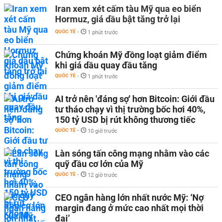
Iran xem xét cấm tàu Mỹ qua eo biển
Hormuz, giá dầu bật tăng trở lại
QUỐC TẾ
-
1 phút trước
Chứng khoán Mỹ đồng loạt giảm điểm
khi giá dầu quay đầu tăng
QUỐC TẾ
-
1 phút trước
AI trở nên 'đáng sợ' hơn Bitcoin: Giới đầu
tư tháo chạy vì thị trường bốc hơi 40%,
150 tỷ USD bị rút không thương tiếc
QUỐC TẾ
-
10 giờ trước
Làn sóng tấn công mạng nhằm vào các
quỹ đầu cơ lớn của Mỹ
QUỐC TẾ
-
12 giờ trước
CEO ngân hàng lớn nhất nước Mỹ: ‘Nợ
margin đang ở mức cao nhất mọi thời
đại’