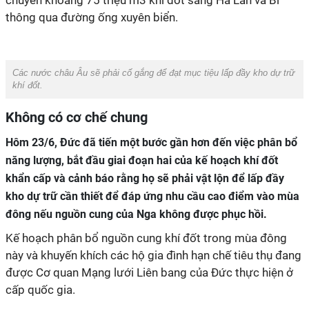
chuyển khoảng 75 triệu m3 khí đốt sang Hà Lan và Bỉ
thông qua đường ống xuyên biển.
Các nước châu Âu sẽ phải cố gắng để đạt mục tiệu lấp đầy kho dự trữ
khí đốt.
Không có cơ chế chung
Hôm 23/6, Đức đã tiến một bước gần hơn đến việc phân bổ
năng lượng, bắt đầu giai đoạn hai của kế hoạch khí đốt
khẩn cấp và cảnh báo rằng họ sẽ phải vật lộn để lấp đầy
kho dự trữ cần thiết để đáp ứng nhu cầu cao điểm vào mùa
đông nếu nguồn cung của Nga không được phục hồi.
Kế hoạch phân bổ nguồn cung khí đốt trong mùa đông
này và khuyến khích các hộ gia đình hạn chế tiêu thụ đang
được Cơ quan Mạng lưới Liên bang của Đức thực hiện ở
cấp quốc gia.