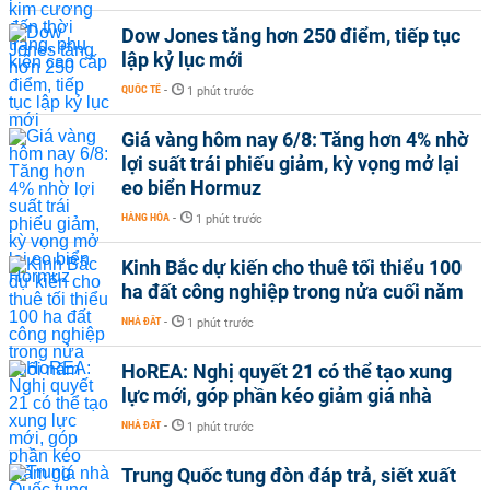
Dow Jones tăng hơn 250 điểm, tiếp tục
lập kỷ lục mới
QUỐC TẾ
-
1 phút trước
Giá vàng hôm nay 6/8: Tăng hơn 4% nhờ
lợi suất trái phiếu giảm, kỳ vọng mở lại
eo biển Hormuz
HÀNG HÓA
-
1 phút trước
Kinh Bắc dự kiến cho thuê tối thiểu 100
ha đất công nghiệp trong nửa cuối năm
NHÀ ĐẤT
-
1 phút trước
HoREA: Nghị quyết 21 có thể tạo xung
lực mới, góp phần kéo giảm giá nhà
NHÀ ĐẤT
-
1 phút trước
Trung Quốc tung đòn đáp trả, siết xuất