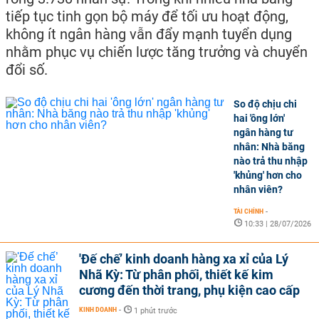
tiếp tục tinh gọn bộ máy để tối ưu hoạt động,
không ít ngân hàng vẫn đẩy mạnh tuyển dụng
nhằm phục vụ chiến lược tăng trưởng và chuyển
đổi số.
So độ chịu chi
hai 'ông lớn'
ngân hàng tư
nhân: Nhà băng
nào trả thu nhập
'khủng' hơn cho
nhân viên?
TÀI CHÍNH
-
10:33 | 28/07/2026
'Đế chế’ kinh doanh hàng xa xỉ của Lý
Nhã Kỳ: Từ phân phối, thiết kế kim
cương đến thời trang, phụ kiện cao cấp
KINH DOANH
-
1 phút trước