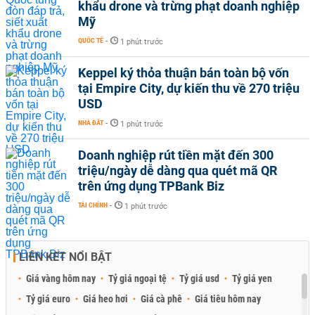
khẩu drone và trừng phạt doanh nghiệp
Mỹ
QUỐC TẾ
-
1 phút trước
Keppel ký thỏa thuận bán toàn bộ vốn
tại Empire City, dự kiến thu về 270 triệu
USD
NHÀ ĐẤT
-
1 phút trước
Doanh nghiệp rút tiền mặt đến 300
triệu/ngày dễ dàng qua quét mã QR
trên ứng dụng TPBank Biz
TÀI CHÍNH
-
1 phút trước
LIÊN KẾT NỔI BẬT
Giá vàng hôm nay
Tỷ giá ngoại tệ
Tỷ giá usd
Tỷ giá yen
Tỷ giá euro
Giá heo hơi
Giá cà phê
Giá tiêu hôm nay