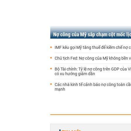
Nợ công của Mỹ sắp chạm cột mốc lị
IMF kêu gọi Mỹ tăng thuế để kiềm chế nợ 
Chủ tịch Fed: Nợ công của Mỹ không bền 
Bộ Tài chính: Tỷ lệ nợ công trên GDP của 
có xu hướng giảm dần
Các nhà kinh tế cảnh báo nợ công toàn cầ
mạnh