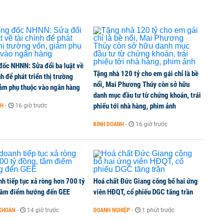
đốc NHNN: Sửa đổi ba luật về
Tặng nhà 120 tỷ cho em gái chỉ là bề
nh để phát triển thị trường
nổi, Mai Phương Thúy còn sở hữu
iảm phụ thuộc vào ngân hàng
danh mục đầu tư từ chứng khoán, trái
phiếu tới nhà hàng, phim ảnh
NH
-
16 giờ trước
KINH DOANH
-
16 giờ trước
h tiếp tục xả ròng hơn 700 tỷ
Hoá chất Đức Giang công bố hai ứng
tâm điểm hướng đến GEE
viên HĐQT, cổ phiếu DGC tăng trần
KHOÁN
-
14 giờ trước
DOANH NGHIỆP
-
1 phút trước