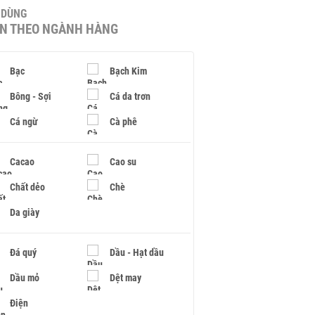
U DÙNG
IN THEO NGÀNH HÀNG
Bạc
Bạch Kim
Bông - Sợi
Cá da trơn
Cá ngừ
Cà phê
Cacao
Cao su
Chất dẻo
Chè
Da giày
Đá quý
Dầu - Hạt dầu
Dầu mỏ
Dệt may
Điện