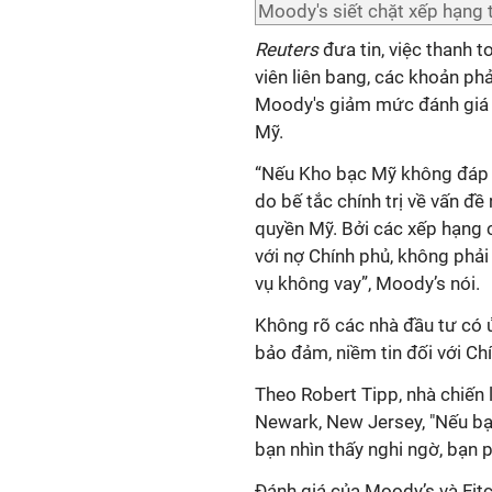
Moody's siết chặt xếp hạng 
Reuters
đưa tin, việc thanh 
viên liên bang, các khoản phả
Moody's giảm mức đánh giá A
Mỹ.
“Nếu Kho bạc Mỹ không đáp ứ
do bế tắc chính trị về vấn đ
quyền Mỹ. Bởi các xếp hạng c
với nợ Chính phủ, không phải 
vụ không vay”, Moody’s nói.
Không rõ các nhà đầu tư có 
bảo đảm, niềm tin đối với Ch
Theo Robert Tipp, nhà chiến
Newark, New Jersey, "Nếu bạn k
bạn nhìn thấy nghi ngờ, bạn p
Đánh giá của Moody’s và Fitc