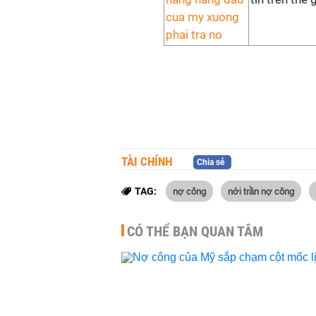
TÀI CHÍNH
Chia sẻ
nợ công
nới trần nợ công
TAG:
CÓ THỂ BẠN QUAN TÂM