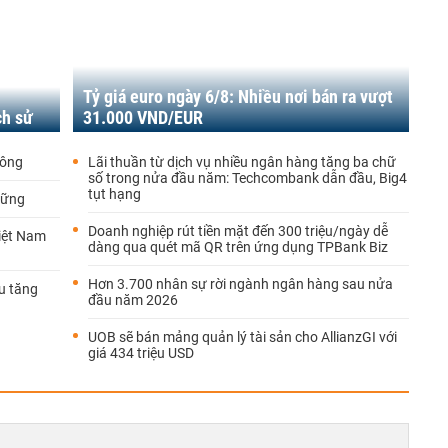
Tỷ giá euro ngày 6/8: Nhiều nơi bán ra vượt
ch sử
31.000 VND/EUR
công
Lãi thuần từ dịch vụ nhiều ngân hàng tăng ba chữ
số trong nửa đầu năm: Techcombank dẫn đầu, Big4
tụt hạng
vững
Doanh nghiệp rút tiền mặt đến 300 triệu/ngày dễ
Việt Nam
dàng qua quét mã QR trên ứng dụng TPBank Biz
Hơn 3.700 nhân sự rời ngành ngân hàng sau nửa
u tăng
đầu năm 2026
UOB sẽ bán mảng quản lý tài sản cho AllianzGI với
giá 434 triệu USD