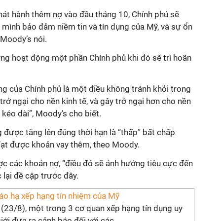
át hành thêm nợ vào đầu tháng 10, Chính phủ sẽ
a mình bảo đảm niềm tin và tín dụng của Mỹ, và sự ổn
, Moody’s nói.
ừng hoạt động một phần Chính phủ khi đó sẽ trì hoãn
g của Chính phủ là một điều không tránh khỏi trong
rở ngại cho nền kinh tế, và gây trở ngại hơn cho nền
 kéo dài”, Moody’s cho biết.
 được tăng lên đúng thời hạn là “thấp” bất chấp
đạt được khoản vay thêm, theo Moody.
c các khoản nợ, “điều đó sẽ ảnh hưởng tiêu cực đến
 lại đề cập trước đây.
báo hạ xếp hạng tín nhiệm của Mỹ
(23/8), một trong 3 cơ quan xếp hạng tín dụng uy
giới đưa ra cảnh báo đối với các ...