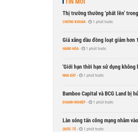
TIN MỚI
Thị trường thường ‘phất lên’ tro
CHỨNG KHOÁN
-
1 phút trước
Giá xăng dầu đồng loạt giảm hơn 1
HÀNG HÓA
-
1 phút trước
'Giới hạn thời hạn sử dụng không 
NHÀ ĐẤT
-
1 phút trước
Bamboo Capital và BCG Land bị hủ
DOANH NGHIỆP
-
1 phút trước
Làn sóng tấn công mạng nhằm vào
QUỐC TẾ
-
1 phút trước