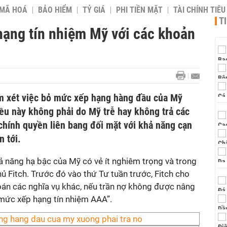
 MÃ HOÁ
BẢO HIỂM
TỶ GIÁ
PHI TIỀN MẶT
TÀI CHÍNH TIÊ
T
hạng tín nhiệm Mỹ với các khoản
m xét việc bỏ mức xếp hạng hàng đầu của Mỹ
iều này không phải do Mỹ trễ hay không trả các
 chính quyền liên bang đối mặt với khả năng cạn
 tới.
 năng hạ bậc của Mỹ có vẻ ít nghiêm trọng và trong
hủ Fitch. Trước đó vào thứ Tư tuần trước, Fitch cho
oán các nghĩa vụ khác, nếu trần nợ không được nâng
mức xếp hạng tín nhiệm AAA”.