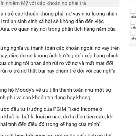
tín nhiệm Mỹ với các khoản nợ phải trả
toán trễ các khoản không phải nợ vay như lương nhân
i trả an sinh sinh xã hội sẽ không dẫn đến việc
aa, cơ quan này nói trong phân tích hàng năm của
ng nghĩa vụ thanh toán các khoản ngoài nợ vay trên
ề này, điều đó sẽ không ảnh hưởng đến xếp hạng chính
ủa chúng tôi phản ánh rủi ro vỡ nợ và mất mát đối
rủi ro trả nợ thất bại hay chậm trễ đối với các nghĩa
ủng hộ Moody’s về ưu tiên thanh toán như một sự
ính phủ và các khoản tín dụng hay không.
 lược đầu tư trưởng của PGIM Fixed Income ở
hất lại bất kì loại nợ nào, đó là điều tiêu cực, khi
hải tính đến điều đó trong xế hạng của mình”.
h xuất hiện bởi nguy cơ một cuộc biểu tình có thể