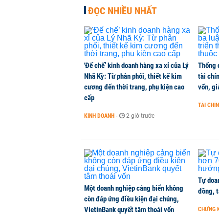
ĐỌC NHIỀU NHẤT
'Đế chế’ kinh doanh hàng xa xỉ của Lý
Thống 
Nhã Kỳ: Từ phân phối, thiết kế kim
tài chí
cương đến thời trang, phụ kiện cao
vốn, g
cấp
TÀI CHÍ
KINH DOANH
-
2 giờ trước
Tự doan
Một doanh nghiệp cảng biển không
đồng, 
còn đáp ứng điều kiện đại chúng,
VietinBank quyết tâm thoái vốn
CHỨNG 