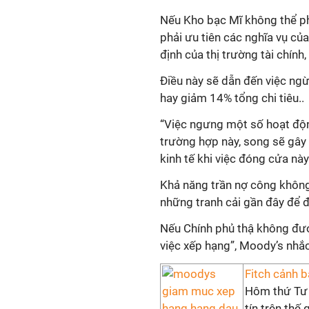
Nếu Kho bạc Mĩ không thể ph
phải ưu tiên các nghĩa vụ củ
định của thị trường tài chính
Điều này sẽ dẫn đến việc ng
hay giảm 14% tổng chi tiêu..
“Việc ngưng một số hoạt độn
trường hợp này, song sẽ gây t
kinh tế khi việc đóng cửa này
Khả năng trần nợ công không
những tranh cải gần đây để 
Nếu Chính phủ thậ không đượ
việc xếp hạng”, Moody’s nhắc
Fitch cảnh 
Hôm thứ Tư 
tín trên thế 