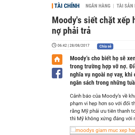
TÀI CHÍNH
NGÂN HÀNG
TÀI SẢN
Moody's siết chặt xếp 
nợ phải trả
06:42 | 28/08/2017
Chia sẻ
Moody’s cho biết họ sẽ xe
trong trường hợp vỡ nợ. Đ
nghĩa vụ ngoài nợ vay, khi
ngân sách trong những tuần
Cảnh báo của Moody’s về khả
phạm vi hẹp hơn so với đối t
rằng Mỹ phải ưu tiên thanh t
thì Mỹ không xứng đáng với 