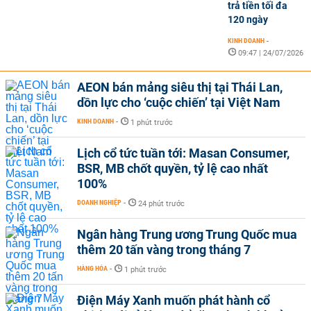
trả tiền tối đa
120 ngày
KINH DOANH
-
09:47 | 24/07/2026
AEON bán mảng siêu thị tại Thái Lan,
dồn lực cho ‘cuộc chiến’ tại Việt Nam
KINH DOANH
-
1 phút trước
Lịch cổ tức tuần tới: Masan Consumer,
BSR, MB chốt quyền, tỷ lệ cao nhất
100%
DOANH NGHIỆP
-
24 phút trước
Ngân hàng Trung ương Trung Quốc mua
thêm 20 tấn vàng trong tháng 7
HÀNG HÓA
-
1 phút trước
Điện Máy Xanh muốn phát hành cổ