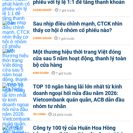
phiếu với tỷ lệ 1:1 để tăng thanh khoản
DOANH NGHIỆP
-
7 giờ trước
Sau nhịp điều chỉnh mạnh, CTCK nhìn
thấy cơ hội ở nhóm cổ phiếu nào?
CHỨNG KHOÁN
-
7 giờ trước
Một thương hiệu thời trang Việt đóng
cửa sau 5 năm hoạt động, thanh lý toàn
bộ cửa hàng
KINH DOANH
-
7 giờ trước
TOP 10 ngân hàng lãi lớn nhất từ kinh
doanh ngoại hối nửa đầu năm 2026:
Vietcombank quán quân, ACB dẫn đầu
nhóm tư nhân
TÀI CHÍNH
-
24 phút trước
Công ty 100 tỷ của Huấn Hoa Hồng