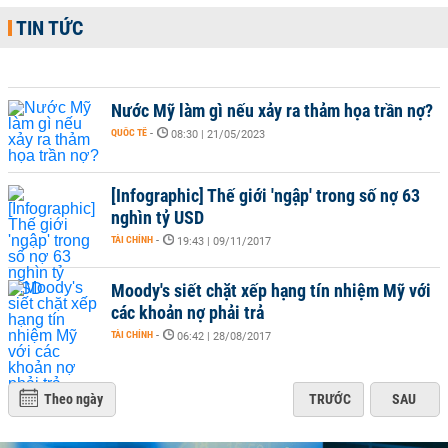
TIN TỨC
Nước Mỹ làm gì nếu xảy ra thảm họa trần nợ?
QUỐC TẾ
-
08:30 | 21/05/2023
[Infographic] Thế giới 'ngập' trong số nợ 63
nghìn tỷ USD
TÀI CHÍNH
-
19:43 | 09/11/2017
Moody's siết chặt xếp hạng tín nhiệm Mỹ với
các khoản nợ phải trả
TÀI CHÍNH
-
06:42 | 28/08/2017
Theo ngày
TRƯỚC
SAU