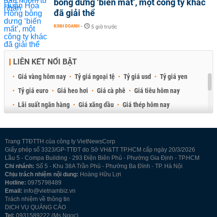
bỗng dưng ‘biến mất’, một công ty khác
đã giải thể
KINH DOANH
-
5 giờ trước
LIÊN KẾT NỔI BẬT
Giá vàng hôm nay
Tỷ giá ngoại tệ
Tỷ giá usd
Tỷ giá yen
Tỷ giá euro
Giá heo hơi
Giá cà phê
Giá tiêu hôm nay
Lãi suất ngân hàng
Giá xăng dầu
Giá thép hôm nay
Giá sầu riêng
Giá thịt heo
Giá gạo
Giá cao su
Best Retail Brokers
Diễn đàn đầu tư Việt Nam 2026
Trang TTĐTTH của công ty VietNewsCorp
Giấy phép số 3323/GP-TTĐT do Sở VH&TT TP.HCM cấp ngày 20/3/2026
Lầu 5 - Compa Building - 293 Điện Biên Phủ - Phường Gia Định - TP.HCM
Chi nhánh:
Số 5 - Khu 38A Trần Phú - Phường Ba Đình - TP. Hà Nội
Chịu trách nhiệm nội dung:
Hoàng Hữu Lợi
Hotline:
0975798489
Email:
info@vietnambiz.vn
Trách nhiệm về thông tin
DỊCH VỤ QUẢNG CÁO
Tel:
0931589222 (Ms Ngọc)