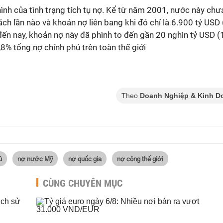
 hình của tình trạng tích tụ nợ. Kể từ năm 2001, nước này ch
ch lần nào và khoản nợ liên bang khi đó chỉ là 6.900 tỷ US
ến nay, khoản nợ này đã phình to đến gần 20 nghìn tỷ USD 
% tổng nợ chính phủ trên toàn thế giới
Theo
Doanh Nghiệp & Kinh D
ủ
nợ nước Mỹ
nợ quốc gia
nợ công thế giới
CÙNG CHUYÊN MỤC