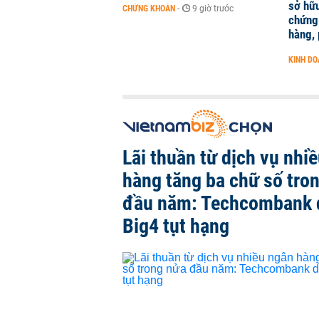
sở hữ
CHỨNG KHOÁN
-
9 giờ trước
chứng 
hàng,
KINH D
Lãi thuần từ dịch vụ nhi
hàng tăng ba chữ số tro
đầu năm: Techcombank 
Big4 tụt hạng