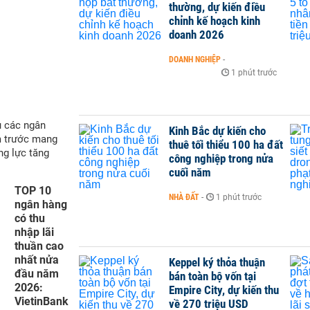
thường, dự kiến điều
chỉnh kế hoạch kinh
doanh 2026
DOANH NGHIỆP
-
1 phút trước
ụ các ngân
Kinh Bắc dự kiến cho
m trước mang
thuê tối thiểu 100 ha đất
ng lực tăng
công nghiệp trong nửa
cuối năm
TOP 10
NHÀ ĐẤT
-
1 phút trước
ngân hàng
có thu
nhập lãi
thuần cao
nhất nửa
Keppel ký thỏa thuận
đầu năm
bán toàn bộ vốn tại
2026:
Empire City, dự kiến thu
VietinBank
về 270 triệu USD