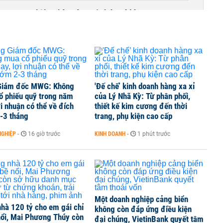
g trong phiên chào sàn, vốn hóa có lúc vượt
Giám đốc MWG: Không
'Đế chế’ kinh doanh hàng xa xỉ
ổ phiếu quỹ trong năm
của Lý Nhã Kỳ: Từ phân phối,
ợi nhuận có thể về đích
thiết kế kim cương đến thời
-3 tháng
trang, phụ kiện cao cấp
NGHIỆP
-
16 giờ trước
KINH DOANH
-
1 phút trước
Một doanh nghiệp cảng biển
hà 120 tỷ cho em gái chỉ
không còn đáp ứng điều kiện
nổi, Mai Phương Thúy còn
đại chúng, VietinBank quyết tâm