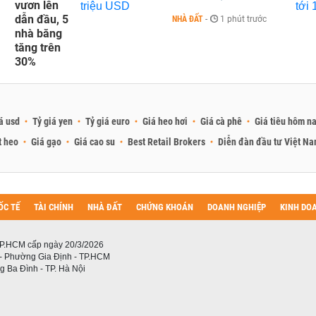
vươn lên
dẫn đầu, 5
NHÀ ĐẤT
-
1 phút trước
nhà băng
tăng trên
30%
á usd
Tỷ giá yen
Tỷ giá euro
Giá heo hơi
Giá cà phê
Giá tiêu hôm n
t heo
Giá gạo
Giá cao su
Best Retail Brokers
Diễn đàn đầu tư Việt N
ỐC TẾ
TÀI CHÍNH
NHÀ ĐẤT
CHỨNG KHOÁN
DOANH NGHIỆP
KINH DO
P.HCM cấp ngày 20/3/2026
 - Phường Gia Định - TP.HCM
 Ba Đình - TP. Hà Nội