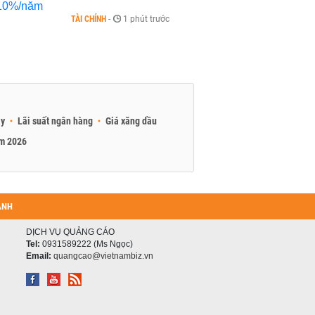
TÀI CHÍNH
-
1 phút trước
ay
Lãi suất ngân hàng
Giá xăng dầu
am 2026
ANH
DỊCH VỤ QUẢNG CÁO
Tel:
0931589222 (Ms Ngọc)
Email:
quangcao@vietnambiz.vn