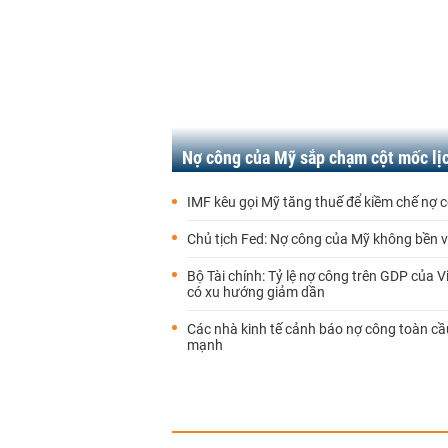
Nợ công của Mỹ sắp chạm cột mốc lị
IMF kêu gọi Mỹ tăng thuế để kiềm chế nợ 
Chủ tịch Fed: Nợ công của Mỹ không bền 
Bộ Tài chính: Tỷ lệ nợ công trên GDP của 
có xu hướng giảm dần
Các nhà kinh tế cảnh báo nợ công toàn cầ
mạnh