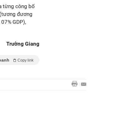
ưa từng công bố
D (tương đương
(107% GDP),
Trường Giang
oanh
Copy link