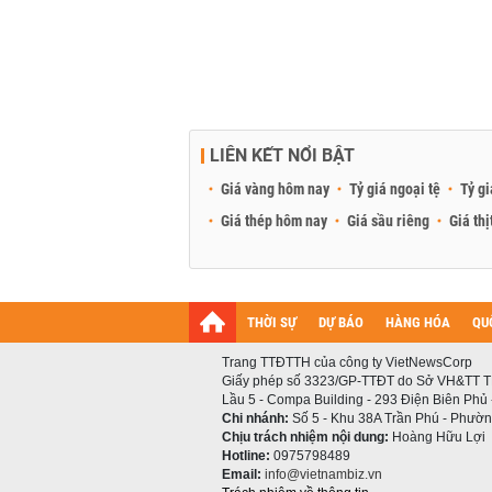
LIÊN KẾT NỔI BẬT
Giá vàng hôm nay
Tỷ giá ngoại tệ
Tỷ gi
Giá thép hôm nay
Giá sầu riêng
Giá thị
THỜI SỰ
DỰ BÁO
HÀNG HÓA
QU
Trang TTĐTTH của công ty VietNewsCorp
Giấy phép số 3323/GP-TTĐT do Sở VH&TT T
Lầu 5 - Compa Building - 293 Điện Biên Phủ
Chi nhánh:
Số 5 - Khu 38A Trần Phú - Phường
Chịu trách nhiệm nội dung:
Hoàng Hữu Lợi
Hotline:
0975798489
Email:
info@vietnambiz.vn