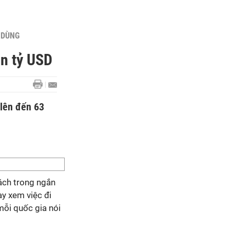
U DÙNG
ìn tỷ USD
 lên đến 63
sách trong ngắn
ay xem việc đi
mỗi quốc gia nói