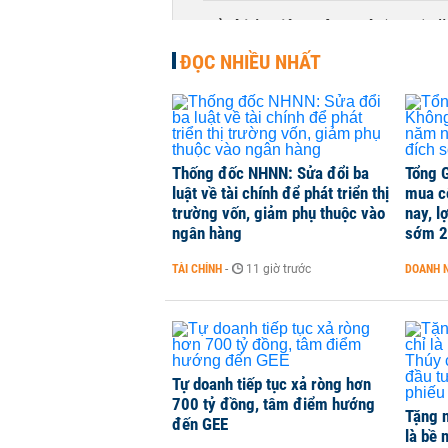
Cổ phiếu Điện Máy Xanh (DMX) tăn
105.000 tỷ đồng
ĐỌC NHIỀU NHẤT
CHỨNG KHOÁN
-
1 phút trước
Thống đốc NHNN: Sửa đổi ba
Tổng 
luật về tài chính để phát triển thị
mua c
trường vốn, giảm phụ thuộc vào
nay, l
ngân hàng
sớm 2
TÀI CHÍNH
-
11 giờ trước
DOANH 
Tự doanh tiếp tục xả ròng hơn
700 tỷ đồng, tâm điểm hướng
Tặng n
đến GEE
là bề 