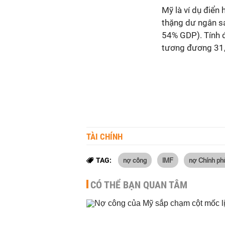
Mỹ là ví dụ điển
thặng dư ngân sá
54% GDP). Tính đ
tương đương 31,8
TÀI CHÍNH
nợ công
IMF
nợ Chính ph
TAG:
CÓ THỂ BẠN QUAN TÂM