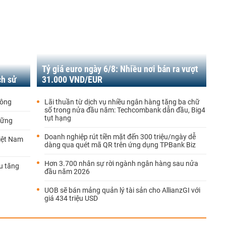
Tỷ giá euro ngày 6/8: Nhiều nơi bán ra vượt
ch sử
31.000 VND/EUR
công
Lãi thuần từ dịch vụ nhiều ngân hàng tăng ba chữ
số trong nửa đầu năm: Techcombank dẫn đầu, Big4
tụt hạng
vững
Doanh nghiệp rút tiền mặt đến 300 triệu/ngày dễ
Việt Nam
dàng qua quét mã QR trên ứng dụng TPBank Biz
Hơn 3.700 nhân sự rời ngành ngân hàng sau nửa
u tăng
đầu năm 2026
UOB sẽ bán mảng quản lý tài sản cho AllianzGI với
giá 434 triệu USD