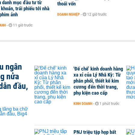
u danh mục đầu tư từ
thoái vốn
khoán, trái phiếu tới nhà
 phim ảnh
DOANH NGHIỆP
-
12 giờ trước
OANH
-
11 giờ trước
ều ngân
'Đế chế’ kinh doanh hàng
ng nửa
xa xỉ của Lý Nhã Kỳ: Từ
phân phối, thiết kế kim
dẫn đầu,
cương đến thời trang,
phụ kiện cao cấp
KINH DOANH
-
1 phút trước
PNJ triệu tập họp bất