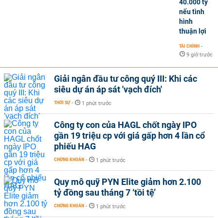
40.000 tỷ
nếu tình
hình
thuận lợi
TÀI CHÍNH
-
9 giờ trước
Giải ngân đầu tư công quý III: Khi các
siêu dự án áp sát 'vạch đích'
THỜI SỰ
-
1 phút trước
Công ty con của HAGL chốt ngày IPO
gần 19 triệu cp với giá gấp hơn 4 lần cổ
phiếu HAG
CHỨNG KHOÁN
-
1 phút trước
Quy mô quỹ PYN Elite giảm hơn 2.100
tỷ đồng sau tháng 7 ‘tồi tệ’
CHỨNG KHOÁN
-
1 phút trước