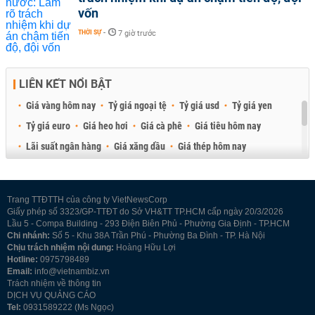
vốn
THỜI SỰ
-
7 giờ trước
LIÊN KẾT NỔI BẬT
Giá vàng hôm nay
Tỷ giá ngoại tệ
Tỷ giá usd
Tỷ giá yen
Tỷ giá euro
Giá heo hơi
Giá cà phê
Giá tiêu hôm nay
Lãi suất ngân hàng
Giá xăng dầu
Giá thép hôm nay
Giá sầu riêng
Giá thịt heo
Giá gạo
Giá cao su
Best Retail Brokers
Diễn đàn đầu tư Việt Nam 2026
Trang TTĐTTH của công ty VietNewsCorp
Giấy phép số 3323/GP-TTĐT do Sở VH&TT TP.HCM cấp ngày 20/3/2026
Lầu 5 - Compa Building - 293 Điện Biên Phủ - Phường Gia Định - TP.HCM
Chi nhánh:
Số 5 - Khu 38A Trần Phú - Phường Ba Đình - TP. Hà Nội
Chịu trách nhiệm nội dung:
Hoàng Hữu Lợi
Hotline:
0975798489
Email:
info@vietnambiz.vn
Trách nhiệm về thông tin
DỊCH VỤ QUẢNG CÁO
Tel:
0931589222 (Ms Ngọc)