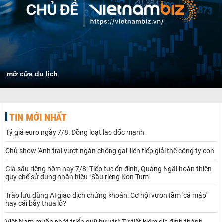
mở cửa du lịch
TIN MỚI NHẤT
Tỷ giá euro ngày 7/8: Đồng loạt lao dốc mạnh
Chủ show 'Anh trai vượt ngàn chông gai' liên tiếp giải thế công ty con
Giá sầu riêng hôm nay 7/8: Tiếp tục ổn định, Quảng Ngãi hoàn thiện
quy chế sử dụng nhãn hiệu "Sầu riêng Kon Tum"
Trào lưu dùng AI giao dịch chứng khoán: Cơ hội vươn tầm 'cá mập'
hay cái bẫy thua lỗ?
Việt Nam muốn phát triển quỹ hưu trí: Từ tiết kiệm gia đình thành