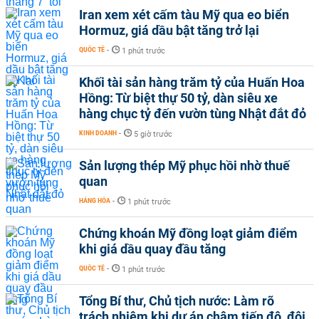
Iran xem xét cấm tàu Mỹ qua eo biển
Hormuz, giá dầu bật tăng trở lại
QUỐC TẾ
-
1 phút trước
Khối tài sản hàng trăm tỷ của Huấn Hoa
Hồng: Từ biệt thự 50 tỷ, dàn siêu xe
hàng chục tỷ đến vườn tùng Nhật đắt đỏ
KINH DOANH
-
5 giờ trước
Sản lượng thép Mỹ phục hồi nhờ thuế
quan
HÀNG HÓA
-
1 phút trước
Chứng khoán Mỹ đồng loạt giảm điểm
khi giá dầu quay đầu tăng
QUỐC TẾ
-
1 phút trước
Tổng Bí thư, Chủ tịch nước: Làm rõ
trách nhiệm khi dự án chậm tiến độ, đội