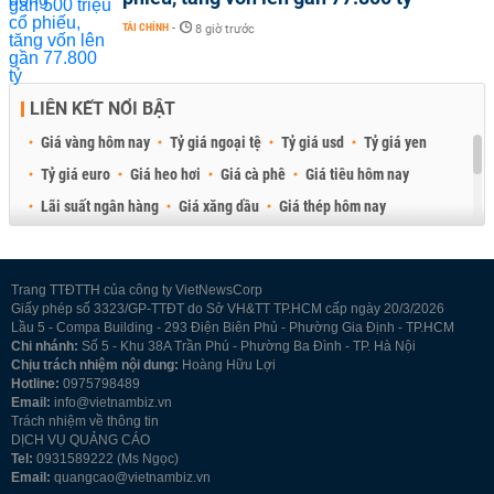
TÀI CHÍNH
-
8 giờ trước
LIÊN KẾT NỔI BẬT
Giá vàng hôm nay
Tỷ giá ngoại tệ
Tỷ giá usd
Tỷ giá yen
Tỷ giá euro
Giá heo hơi
Giá cà phê
Giá tiêu hôm nay
Lãi suất ngân hàng
Giá xăng dầu
Giá thép hôm nay
Giá sầu riêng
Giá thịt heo
Giá gạo
Giá cao su
Best Retail Brokers
Diễn đàn đầu tư Việt Nam 2026
Trang TTĐTTH của công ty VietNewsCorp
Giấy phép số 3323/GP-TTĐT do Sở VH&TT TP.HCM cấp ngày 20/3/2026
Lầu 5 - Compa Building - 293 Điện Biên Phủ - Phường Gia Định - TP.HCM
Chi nhánh:
Số 5 - Khu 38A Trần Phú - Phường Ba Đình - TP. Hà Nội
Chịu trách nhiệm nội dung:
Hoàng Hữu Lợi
Hotline:
0975798489
Email:
info@vietnambiz.vn
Trách nhiệm về thông tin
DỊCH VỤ QUẢNG CÁO
Tel:
0931589222 (Ms Ngọc)
Email:
quangcao@vietnambiz.vn