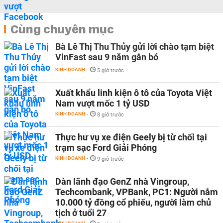
Cùng chuyên mục
Bà Lê Thị Thu Thủy gửi lời chào tạm biệt
VinFast sau 9 năm gắn bó
KINH DOANH
-
5 giờ trước
Xuất khẩu linh kiện ô tô của Toyota Việt
Nam vượt mốc 1 tỷ USD
KINH DOANH
-
8 giờ trước
Thực hư vụ xe điện Geely bị từ chối tại
trạm sạc Ford Giải Phóng
KINH DOANH
-
9 giờ trước
Dàn lãnh đạo GenZ nhà Vingroup,
Techcombank, VPBank, PC1: Người nắm
10.000 tỷ đồng cổ phiếu, người làm chủ
tịch ở tuổi 27