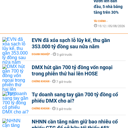
vươn lên dẫn
đầu, 5 nhà băng
tăng trên 30%
TÀI CHÍNH
-
15:12 | 05/08/2026
EVN đã xóa sạch lỗ lũy kế, thu gần
353.000 tỷ đồng sau nửa năm
DOANH NGHIỆP
-
3 giờ trước
DMX hút gần 700 tỷ đồng vốn ngoại
trong phiên thứ hai lên HOSE
CHỨNG KHOÁN
-
7 giờ trước
Tự doanh sang tay gần 700 tỷ đồng cổ
phiếu DMX cho ai?
CHỨNG KHOÁN
-
3 giờ trước
NHNN cần tăng nắm giữ bao nhiêu cổ
phiếu CTG để sở hữu tối thiểu 65%