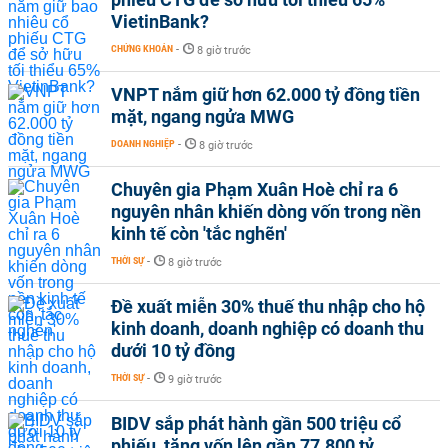
VietinBank?
CHỨNG KHOÁN
-
8 giờ trước
VNPT nắm giữ hơn 62.000 tỷ đồng tiền
mặt, ngang ngửa MWG
DOANH NGHIỆP
-
8 giờ trước
Chuyên gia Phạm Xuân Hoè chỉ ra 6
nguyên nhân khiến dòng vốn trong nền
kinh tế còn 'tắc nghẽn'
THỜI SỰ
-
8 giờ trước
Đề xuất miễn 30% thuế thu nhập cho hộ
kinh doanh, doanh nghiệp có doanh thu
dưới 10 tỷ đồng
THỜI SỰ
-
9 giờ trước
BIDV sắp phát hành gần 500 triệu cổ
phiếu, tăng vốn lên gần 77.800 tỷ