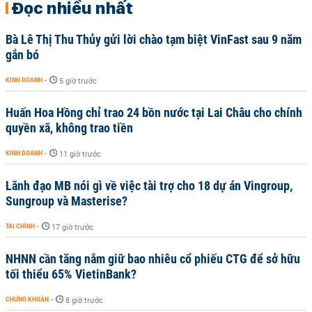
Đọc nhiều nhất
Bà Lê Thị Thu Thủy gửi lời chào tạm biệt VinFast sau 9 năm
gắn bó
KINH DOANH
-
5 giờ trước
Huấn Hoa Hồng chỉ trao 24 bồn nước tại Lai Châu cho chính
quyền xã, không trao tiền
KINH DOANH
-
11 giờ trước
Lãnh đạo MB nói gì về việc tài trợ cho 18 dự án Vingroup,
Sungroup và Masterise?
TÀI CHÍNH
-
17 giờ trước
NHNN cần tăng nắm giữ bao nhiêu cổ phiếu CTG để sở hữu
tối thiểu 65% VietinBank?
CHỨNG KHOÁN
-
8 giờ trước