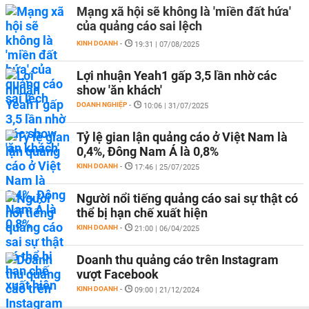
Mạng xã hội sẽ không là 'miền đất hứa'
của quảng cáo sai lệch
KINH DOANH
-
19:31 | 07/08/2025
Lợi nhuận Yeah1 gấp 3,5 lần nhờ các
show 'ăn khách'
DOANH NGHIỆP
-
10:06 | 31/07/2025
Tỷ lệ gian lận quảng cáo ở Việt Nam là
0,4%, Đông Nam Á là 0,8%
KINH DOANH
-
17:46 | 25/07/2025
Người nổi tiếng quảng cáo sai sự thật có
thể bị hạn chế xuất hiện
KINH DOANH
-
21:00 | 06/04/2025
Doanh thu quảng cáo trên Instagram
vượt Facebook
KINH DOANH
-
09:00 | 21/12/2024