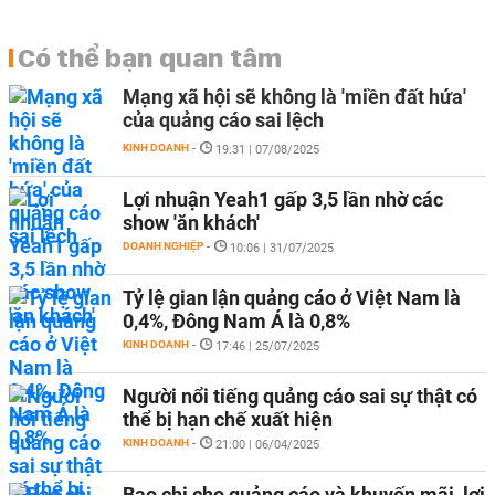
Có thể bạn quan tâm
Mạng xã hội sẽ không là 'miền đất hứa'
của quảng cáo sai lệch
KINH DOANH
-
19:31 | 07/08/2025
Lợi nhuận Yeah1 gấp 3,5 lần nhờ các
show 'ăn khách'
DOANH NGHIỆP
-
10:06 | 31/07/2025
Tỷ lệ gian lận quảng cáo ở Việt Nam là
0,4%, Đông Nam Á là 0,8%
KINH DOANH
-
17:46 | 25/07/2025
Người nổi tiếng quảng cáo sai sự thật có
thể bị hạn chế xuất hiện
KINH DOANH
-
21:00 | 06/04/2025
Bạo chi cho quảng cáo và khuyến mãi, lợi