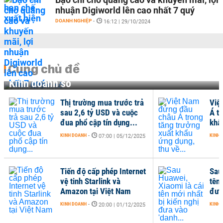
nhuận Digiworld lên cao nhất 7 quý
DOANH NGHIỆP
-
16:12 | 29/10/2024
Cùng chủ đề
Kinh doanh số
Thị trường mua trước trả
Việ
sau 2,6 tỷ USD và cuộc
Á t
đua phổ cập tín dụng...
khẩ
KINH DOANH
-
KINH 
07:00 | 05/12/2025
Tiến độ cấp phép Internet
Sau
vệ tinh Starlink và
tên 
Amazon tại Việt Nam
đưa
KINH DOANH
-
KINH 
20:00 | 01/12/2025