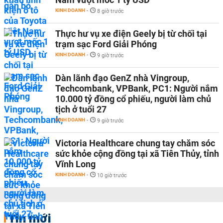
KINH DOANH
-
8 giờ trước
Thực hư vụ xe điện Geely bị từ chối tại
trạm sạc Ford Giải Phóng
KINH DOANH
-
9 giờ trước
Dàn lãnh đạo GenZ nhà Vingroup,
Techcombank, VPBank, PC1: Người nắm
10.000 tỷ đồng cổ phiếu, người làm chủ
tịch ở tuổi 27
KINH DOANH
-
9 giờ trước
Victoria Healthcare chung tay chăm sóc
sức khỏe cộng đồng tại xã Tiên Thủy, tỉnh
Vĩnh Long
KINH DOANH
-
10 giờ trước
Tin mới