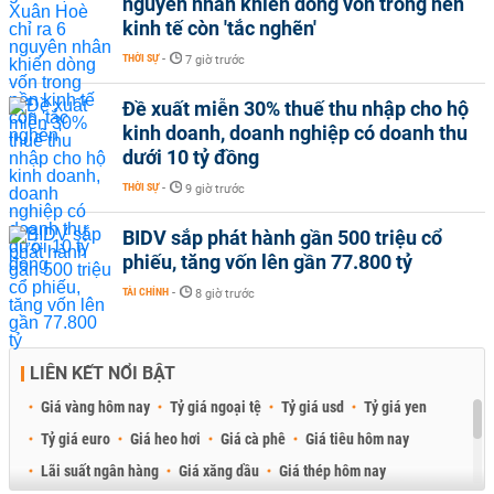
nguyên nhân khiến dòng vốn trong nền
kinh tế còn 'tắc nghẽn'
THỜI SỰ
-
7 giờ trước
Đề xuất miễn 30% thuế thu nhập cho hộ
kinh doanh, doanh nghiệp có doanh thu
dưới 10 tỷ đồng
THỜI SỰ
-
9 giờ trước
BIDV sắp phát hành gần 500 triệu cổ
phiếu, tăng vốn lên gần 77.800 tỷ
TÀI CHÍNH
-
8 giờ trước
LIÊN KẾT NỔI BẬT
Giá vàng hôm nay
Tỷ giá ngoại tệ
Tỷ giá usd
Tỷ giá yen
Tỷ giá euro
Giá heo hơi
Giá cà phê
Giá tiêu hôm nay
Lãi suất ngân hàng
Giá xăng dầu
Giá thép hôm nay