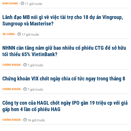
KINH DOANH
-
11 giờ trước
Lãnh đạo MB nói gì về việc tài trợ cho 18 dự án Vingroup,
Sungroup và Masterise?
TÀI CHÍNH
-
17 giờ trước
NHNN cần tăng nắm giữ bao nhiêu cổ phiếu CTG để sở hữu
tối thiểu 65% VietinBank?
CHỨNG KHOÁN
-
7 giờ trước
Chứng khoán VIX chốt ngày chia cổ tức ngay trong tháng 8
CHỨNG KHOÁN
-
7 giờ trước
Công ty con của HAGL chốt ngày IPO gần 19 triệu cp với giá
gấp hơn 4 lần cổ phiếu HAG
CHỨNG KHOÁN
-
16 giờ trước