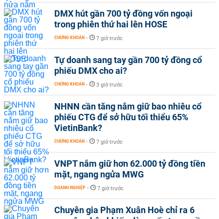
DMX hút gần 700 tỷ đồng vốn ngoại
trong phiên thứ hai lên HOSE
CHỨNG KHOÁN
-
7 giờ trước
Tự doanh sang tay gần 700 tỷ đồng cổ
phiếu DMX cho ai?
CHỨNG KHOÁN
-
3 giờ trước
NHNN cần tăng nắm giữ bao nhiêu cổ
phiếu CTG để sở hữu tối thiểu 65%
VietinBank?
CHỨNG KHOÁN
-
7 giờ trước
VNPT nắm giữ hơn 62.000 tỷ đồng tiền
mặt, ngang ngửa MWG
DOANH NGHIỆP
-
7 giờ trước
Chuyên gia Phạm Xuân Hoè chỉ ra 6