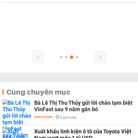
Cùng chuyên mục
Bà Lê Thị Thu Thủy gửi lời chào tạm biệt
VinFast sau 9 năm gắn bó
KINH DOANH
-
5 giờ trước
Xuất khẩu linh kiện ô tô của Toyota Việt
Nam vượt mốc 1 tỷ USD