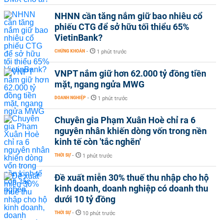
NHNN cần tăng nắm giữ bao nhiêu cổ
phiếu CTG để sở hữu tối thiểu 65%
VietinBank?
CHỨNG KHOÁN
-
1 phút trước
VNPT nắm giữ hơn 62.000 tỷ đồng tiền
mặt, ngang ngửa MWG
DOANH NGHIỆP
-
1 phút trước
Chuyên gia Phạm Xuân Hoè chỉ ra 6
nguyên nhân khiến dòng vốn trong nền
kinh tế còn 'tắc nghẽn'
THỜI SỰ
-
1 phút trước
Đề xuất miễn 30% thuế thu nhập cho hộ
kinh doanh, doanh nghiệp có doanh thu
dưới 10 tỷ đồng
THỜI SỰ
-
10 phút trước