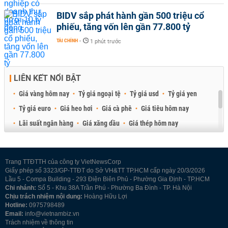
BIDV sắp phát hành gần 500 triệu cổ
phiếu, tăng vốn lên gần 77.800 tỷ
TÀI CHÍNH
-
1 phút trước
LIÊN KẾT NỔI BẬT
Giá vàng hôm nay
Tỷ giá ngoại tệ
Tỷ giá usd
Tỷ giá yen
Tỷ giá euro
Giá heo hơi
Giá cà phê
Giá tiêu hôm nay
Lãi suất ngân hàng
Giá xăng dầu
Giá thép hôm nay
Giá sầu riêng
Giá thịt heo
Giá gạo
Giá cao su
Best Retail Brokers
Diễn đàn đầu tư Việt Nam 2026
Trang TTĐTTH của công ty VietNewsCorp
Giấy phép số 3323/GP-TTĐT do Sở VH&TT TP.HCM cấp ngày 20/3/2026
Lầu 5 - Compa Building - 293 Điện Biên Phủ - Phường Gia Định - TP.HCM
Chi nhánh:
Số 5 - Khu 38A Trần Phú - Phường Ba Đình - TP. Hà Nội
Chịu trách nhiệm nội dung:
Hoàng Hữu Lợi
Hotline:
0975798489
Email:
info@vietnambiz.vn
Trách nhiệm về thông tin