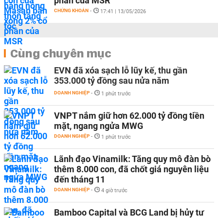
phần của MSR
CHỨNG KHOÁN
-
17:41 | 13/05/2026
Cùng chuyên mục
EVN đã xóa sạch lỗ lũy kế, thu gần
353.000 tỷ đồng sau nửa năm
DOANH NGHIỆP
-
1 phút trước
VNPT nắm giữ hơn 62.000 tỷ đồng tiền
mặt, ngang ngửa MWG
DOANH NGHIỆP
-
1 phút trước
Lãnh đạo Vinamilk: Tăng quy mô đàn bò
thêm 8.000 con, đã chốt giá nguyên liệu
đến tháng 11
DOANH NGHIỆP
-
4 giờ trước
Bamboo Capital và BCG Land bị hủy tư