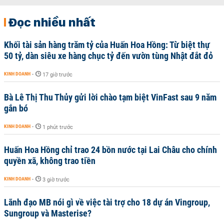
Đọc nhiều nhất
Khối tài sản hàng trăm tỷ của Huấn Hoa Hồng: Từ biệt thự
50 tỷ, dàn siêu xe hàng chục tỷ đến vườn tùng Nhật đắt đỏ
KINH DOANH
-
17 giờ trước
Bà Lê Thị Thu Thủy gửi lời chào tạm biệt VinFast sau 9 năm
gắn bó
KINH DOANH
-
1 phút trước
Huấn Hoa Hồng chỉ trao 24 bồn nước tại Lai Châu cho chính
quyền xã, không trao tiền
KINH DOANH
-
3 giờ trước
Lãnh đạo MB nói gì về việc tài trợ cho 18 dự án Vingroup,
Sungroup và Masterise?