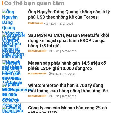
Có thể bạn quan tâm
Ông Nguyễn Đăng Quang không còn là tỷ
phú USD theo thống kê của Forbes
KINH DOANH
-
15:00 | 16/07/2026
Sau MSN và MCH, Masan MeatLife khởi
động kế hoạch phát hành ESOP với giá
bằng 1/3 thị giá
DOANH NGHIỆP
-
14:01 | 04/06/2026
Masan sắp phát hành gần 14,5 triệu cổ
phiếu ESOP giá 10.000 đồng/cp
DOANH NGHIỆP
-
08:52 | 04/06/2026
WinCommerce thu hơn 3.700 tỷ đồng
mỗi tháng, cửa hàng nông thôn tăng tốc
DOANH NGHIỆP
-
14:32 | 18/05/2026
Công ty con của Masan bán xong 2% cổ