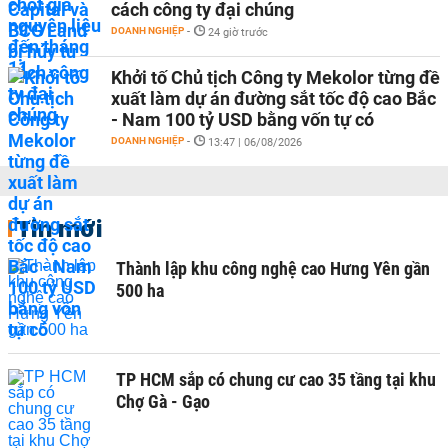
cách công ty đại chúng
DOANH NGHIỆP
-
24 giờ trước
Khởi tố Chủ tịch Công ty Mekolor từng đề
xuất làm dự án đường sắt tốc độ cao Bắc
- Nam 100 tỷ USD bằng vốn tự có
DOANH NGHIỆP
-
13:47 | 06/08/2026
Tin mới
Thành lập khu công nghệ cao Hưng Yên gần
500 ha
TP HCM sắp có chung cư cao 35 tầng tại khu
Chợ Gà - Gạo