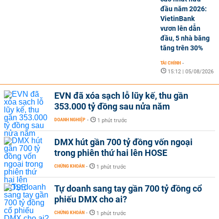
đầu năm 2026:
VietinBank
vươn lên dẫn
đầu, 5 nhà băng
tăng trên 30%
TÀI CHÍNH
-
15:12 | 05/08/2026
EVN đã xóa sạch lỗ lũy kế, thu gần
353.000 tỷ đồng sau nửa năm
DOANH NGHIỆP
-
1 phút trước
DMX hút gần 700 tỷ đồng vốn ngoại
trong phiên thứ hai lên HOSE
CHỨNG KHOÁN
-
1 phút trước
Tự doanh sang tay gần 700 tỷ đồng cổ
phiếu DMX cho ai?
CHỨNG KHOÁN
-
1 phút trước