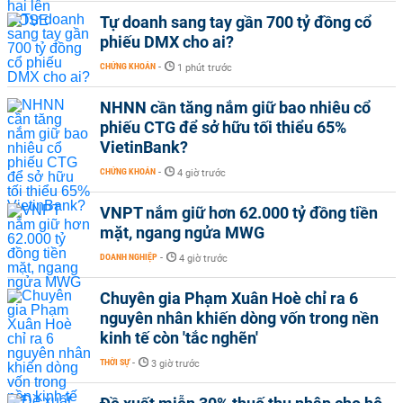
Tự doanh sang tay gần 700 tỷ đồng cổ
phiếu DMX cho ai?
CHỨNG KHOÁN
-
1 phút trước
NHNN cần tăng nắm giữ bao nhiêu cổ
phiếu CTG để sở hữu tối thiểu 65%
VietinBank?
CHỨNG KHOÁN
-
4 giờ trước
VNPT nắm giữ hơn 62.000 tỷ đồng tiền
mặt, ngang ngửa MWG
DOANH NGHIỆP
-
4 giờ trước
Chuyên gia Phạm Xuân Hoè chỉ ra 6
nguyên nhân khiến dòng vốn trong nền
kinh tế còn 'tắc nghẽn'
THỜI SỰ
-
3 giờ trước