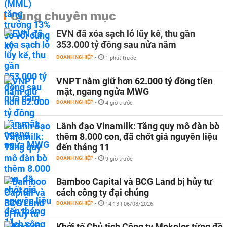
Cùng chuyên mục
EVN đã xóa sạch lỗ lũy kế, thu gần
353.000 tỷ đồng sau nửa năm
DOANH NGHIỆP
-
1 phút trước
VNPT nắm giữ hơn 62.000 tỷ đồng tiền
mặt, ngang ngửa MWG
DOANH NGHIỆP
-
4 giờ trước
Lãnh đạo Vinamilk: Tăng quy mô đàn bò
thêm 8.000 con, đã chốt giá nguyên liệu
đến tháng 11
DOANH NGHIỆP
-
9 giờ trước
Bamboo Capital và BCG Land bị hủy tư
cách công ty đại chúng
DOANH NGHIỆP
-
14:13 | 06/08/2026
Khởi tố Chủ tịch Công ty Mekolor từng đề