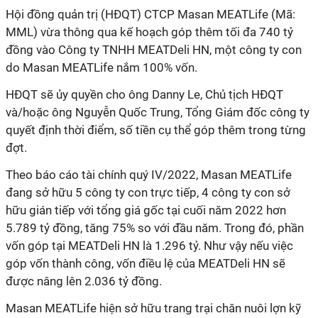
Hội đồng quản trị (HĐQT) CTCP Masan MEATLife (Mã:
MML) vừa thông qua kế hoạch góp thêm tối đa 740 tỷ
đồng vào Công ty TNHH MEATDeli HN, một công ty con
do Masan MEATLife nắm 100% vốn.
HĐQT sẽ ủy quyền cho ông Danny Le, Chủ tịch HĐQT
và/hoặc ông Nguyễn Quốc Trung, Tổng Giám đốc công ty
quyết định thời điểm, số tiền cụ thể góp thêm trong từng
đợt.
Theo báo cáo tài chính quý IV/2022, Masan MEATLife
đang sở hữu 5 công ty con trực tiếp, 4 công ty con sở
hữu gián tiếp với tổng giá gốc tại cuối năm 2022 hơn
5.789 tỷ đồng, tăng 75% so với đầu năm. Trong đó, phần
vốn góp tại MEATDeli HN
là 1.296 tỷ. Như vậy nếu việc
góp vốn thành công, vốn điều lệ của MEATDeli HN
sẽ
được nâng lên 2.036 tỷ đồng.
Masan MEATLife hiện sở hữu trang trại chăn nuôi lợn kỹ