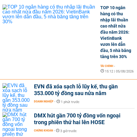
TOP 10 ngân
hàng có thu
nhập lãi thuần
cao nhất nửa
đầu năm 2026:
VietinBank
vươn lên dẫn
đầu, 5 nhà băng
tăng trên 30%
TÀI CHÍNH
-
15:12 | 05/08/2026
EVN đã xóa sạch lỗ lũy kế, thu gần
353.000 tỷ đồng sau nửa năm
DOANH NGHIỆP
-
1 phút trước
DMX hút gần 700 tỷ đồng vốn ngoại
trong phiên thứ hai lên HOSE
CHỨNG KHOÁN
-
3 giờ trước