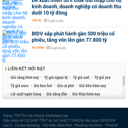
Đề xuất miễn 30% thuế thu nhập cho hộ
kinh doanh, doanh nghiệp có doanh thu
dưới 10 tỷ đồng
THỜI SỰ
-
5 giờ trước
BIDV sắp phát hành gần 500 triệu cổ
phiếu, tăng vốn lên gần 77.800 tỷ
TÀI CHÍNH
-
4 giờ trước
LIÊN KẾT NỔI BẬT
Giá vàng hôm nay
Tỷ giá ngoại tệ
Tỷ giá usd
Tỷ giá yen
Tỷ giá euro
Giá heo hơi
Giá cà phê
Giá tiêu hôm nay
Lãi suất ngân hàng
Giá xăng dầu
Giá thép hôm nay
Giá sầu riêng
Giá thịt heo
Giá gạo
Giá cao su
Best Retail Brokers
Diễn đàn đầu tư Việt Nam 2026
Trang TTĐTTH của công ty VietNewsCorp
Giấy phép số 3323/GP-TTĐT do Sở VH&TT TP.HCM cấp ngày 20/3/2026
Lầu 5 - Compa Building - 293 Điện Biên Phủ - Phường Gia Định - TP.HCM