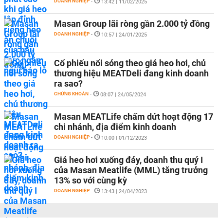
DOANH NGHIỆP
-
13:42 | 11/02/2025
Masan Group lãi ròng gần 2.000 tỷ đồng
DOANH NGHIỆP
-
10:57 | 24/01/2025
Cổ phiếu nổi sóng theo giá heo hơi, chủ
thương hiệu MEATDeli đang kinh doanh
ra sao?
CHỨNG KHOÁN
-
08:07 | 24/05/2024
Masan MEATLife chấm dứt hoạt động 17
chi nhánh, địa điểm kinh doanh
DOANH NGHIỆP
-
10:00 | 01/12/2023
Giá heo hơi xuống đáy, doanh thu quý I
của Masan Meatlife (MML) tăng trưởng
13% so với cùng kỳ
DOANH NGHIỆP
-
13:43 | 24/04/2023