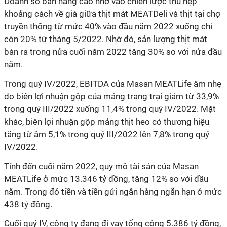
Doanh số bán hàng cao nhờ vào chiến lược thu hẹp
khoảng cách về giá giữa thịt mát MEATDeli và thịt tại chợ
truyền thống từ mức 40% vào đầu năm 2022 xuống chỉ
còn 20% từ tháng 5/2022. Nhờ đó, sản lượng thịt mát
bán ra trong nửa cuối năm 2022 tăng 30% so với nửa đầu
năm.
Trong quý IV/2022, EBITDA của Masan MEATLife âm nhẹ
do biên lợi nhuận gộp của mảng trang trại giảm từ 33,9%
trong quý III/2022 xuống 11,4% trong quý IV/2022. Mặt
khác, biên lợi nhuận gộp mảng thịt heo có thương hiệu
tăng từ âm 5,1% trong quý III/2022 lên 7,8% trong quý
IV/2022.
Tính đến cuối năm 2022, quy mô tài sản của Masan
MEATLife
ở mức 13.346 tỷ đồng, tăng 12% so với đầu
năm. Trong đó tiền và tiền gửi ngân hàng ngắn hạn ở mức
438 tỷ đồng.
Cuối quý IV, công ty đang đi vay tổng cộng 5.386 tỷ đồng,