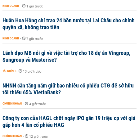
KINH DOANH
-
1 giờ trước
Huấn Hoa Hồng chỉ trao 24 bồn nước tại Lai Châu cho chính
quyền xã, không trao tiền
KINH DOANH
-
7 giờ trước
Lãnh đạo MB nói gì về việc tài trợ cho 18 dự án Vingroup,
Sungroup và Masterise?
TÀI CHÍNH
-
13 giờ trước
NHNN cần tăng nắm giữ bao nhiêu cổ phiếu CTG để sở hữu
tối thiểu 65% VietinBank?
CHỨNG KHOÁN
-
4 giờ trước
Công ty con của HAGL chốt ngày IPO gần 19 triệu cp với giá
gấp hơn 4 lần cổ phiếu HAG
CHỨNG KHOÁN
-
12 giờ trước