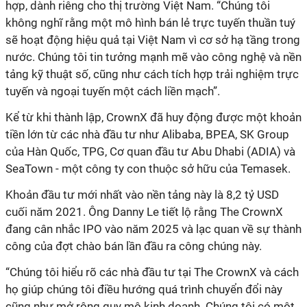
hợp, dành riêng cho thị trường Việt Nam. “Chúng tôi
không nghĩ rằng một mô hình bán lẻ trực tuyến thuần tuý
sẽ hoạt động hiệu quả tại Việt Nam vì cơ sở hạ tầng trong
nước. Chúng tôi tin tưởng mạnh mẽ vào công nghệ và nền
tảng kỹ thuật số, cũng như cách tích hợp trải nghiệm trực
tuyến và ngoại tuyến một cách liền mạch”.
Kể từ khi thành lập, CrownX đã huy động được một khoản
tiền lớn từ các nhà đầu tư như Alibaba, BPEA, SK Group
của Hàn Quốc, TPG, Cơ quan đầu tư Abu Dhabi (ADIA) và
SeaTown - một công ty con thuộc sở hữu của Temasek.
Khoản đầu tư mới nhất vào nền tảng này là 8,2 tỷ USD
cuối năm 2021. Ông Danny Le tiết lộ rằng The CrownX
đang cân nhắc IPO vào năm 2025 và lạc quan về sự thành
công của đợt chào bán lần đầu ra công chúng này.
“Chúng tôi hiểu rõ các nhà đầu tư tại The CrownX và cách
họ giúp chúng tôi điều hướng quá trình chuyển đổi này
cũng như mở rộng quy mô kinh doanh. Chúng tôi có một