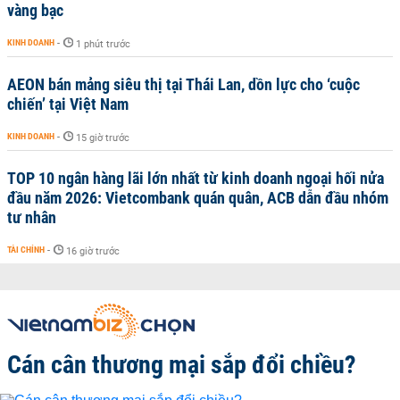
vàng bạc
KINH DOANH
-
1 phút trước
AEON bán mảng siêu thị tại Thái Lan, dồn lực cho ‘cuộc
chiến’ tại Việt Nam
KINH DOANH
-
15 giờ trước
TOP 10 ngân hàng lãi lớn nhất từ kinh doanh ngoại hối nửa
đầu năm 2026: Vietcombank quán quân, ACB dẫn đầu nhóm
tư nhân
TÀI CHÍNH
-
16 giờ trước
Cán cân thương mại sắp đổi chiều?