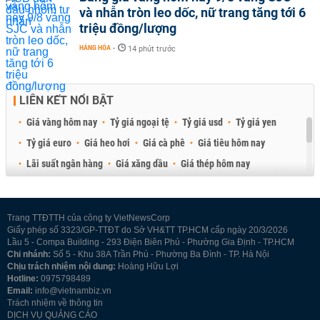
và nhẫn tròn leo dốc, nữ trang tăng tới 6
triệu đồng/lượng
HÀNG HÓA
-
14 phút trước
LIÊN KẾT NỔI BẬT
Giá vàng hôm nay
Tỷ giá ngoại tệ
Tỷ giá usd
Tỷ giá yen
Tỷ giá euro
Giá heo hơi
Giá cà phê
Giá tiêu hôm nay
Lãi suất ngân hàng
Giá xăng dầu
Giá thép hôm nay
Giá sầu riêng
Giá thịt heo
Giá gạo
Giá cao su
Best Retail Brokers
Diễn đàn đầu tư Việt Nam 2026
Trang TTĐTTH của công ty VietNewsCorp
Giấy phép số 3323/GP-TTĐT do Sở VH&TT TP.HCM cấp ngày 20/3/2026
Lầu 5 - Compa Building - 293 Điện Biên Phủ - Phường Gia Định - TP.HCM
Chi nhánh:
Số 5 - Khu 38A Trần Phú - Phường Ba Đình - TP. Hà Nội
Chịu trách nhiệm nội dung:
Hoàng Hữu Lợi
Hotline:
0975798489
Email:
info@vietnambiz.vn
Trách nhiệm về thông tin
DỊCH VỤ QUẢNG CÁO