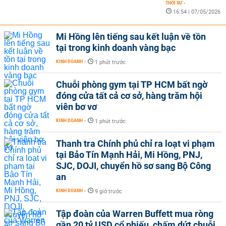
THỜI SỰ
-
16:54 | 07/05/2026
Mi Hồng lên tiếng sau kết luận về tồn
tại trong kinh doanh vàng bạc
KINH DOANH
-
1 phút trước
Chuỗi phòng gym tại TP HCM bất ngờ
đóng cửa tất cả cơ sở, hàng trăm hội
viên bơ vơ
KINH DOANH
-
1 phút trước
Thanh tra Chính phủ chỉ ra loạt vi phạm
tại Bảo Tín Mạnh Hải, Mi Hồng, PNJ,
SJC, DOJI, chuyển hồ sơ sang Bộ Công
an
KINH DOANH
-
9 giờ trước
Tập đoàn của Warren Buffett mua ròng
gần 20 tỷ USD cổ phiếu, chấm dứt chuỗi