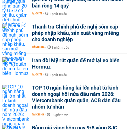
bán ròng 14 quý
QUỐC TẾ
-
1 phút trước
Thanh tra Chính phủ đề nghị sớm cấp
phép nhập khẩu, sản xuất vàng miếng
cho doanh nghiệp
HÀNG HÓA
-
1 phút trước
Iran đòi Mỹ rút quân để mở lại eo biển
Hormuz
QUỐC TẾ
-
1 phút trước
TOP 10 ngân hàng lãi lớn nhất từ kinh
doanh ngoại hối nửa đầu năm 2026:
Vietcombank quán quân, ACB dẫn đầu
nhóm tư nhân
TÀI CHÍNH
-
16 giờ trước
Bảng giá vàng hôm nay 9/8 vàng SJC