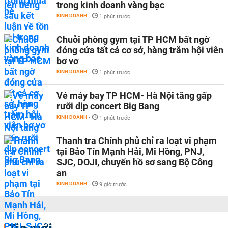
trong kinh doanh vàng bạc
KINH DOANH
-
1 phút trước
Chuỗi phòng gym tại TP HCM bất ngờ
đóng cửa tất cả cơ sở, hàng trăm hội viên
bơ vơ
KINH DOANH
-
1 phút trước
Vé máy bay TP HCM- Hà Nội tăng gấp
rưỡi dịp concert Big Bang
KINH DOANH
-
1 phút trước
Thanh tra Chính phủ chỉ ra loạt vi phạm
tại Bảo Tín Mạnh Hải, Mi Hồng, PNJ,
SJC, DOJI, chuyển hồ sơ sang Bộ Công
an
KINH DOANH
-
9 giờ trước