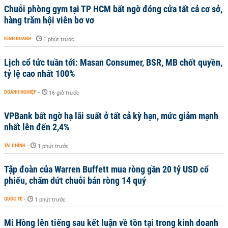
Chuỗi phòng gym tại TP HCM bất ngờ đóng cửa tất cả cơ sở,
hàng trăm hội viên bơ vơ
KINH DOANH
-
1 phút trước
Lịch cổ tức tuần tới: Masan Consumer, BSR, MB chốt quyền,
tỷ lệ cao nhất 100%
DOANH NGHIỆP
-
16 giờ trước
VPBank bất ngờ hạ lãi suất ở tất cả kỳ hạn, mức giảm mạnh
nhất lên đến 2,4%
TÀI CHÍNH
-
1 phút trước
Tập đoàn của Warren Buffett mua ròng gần 20 tỷ USD cổ
phiếu, chấm dứt chuỗi bán ròng 14 quý
QUỐC TẾ
-
1 phút trước
Mi Hồng lên tiếng sau kết luận về tồn tại trong kinh doanh