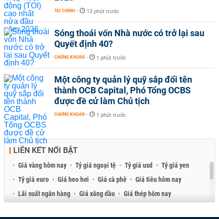
TÀI CHÍNH
-
13 phút trước
Sóng thoái vốn Nhà nước có trở lại sau
Quyết định 40?
CHỨNG KHOÁN
-
1 phút trước
Một công ty quản lý quỹ sắp đổi tên
thành OCB Capital, Phó Tổng OCBS
được đề cử làm Chủ tịch
CHỨNG KHOÁN
-
1 phút trước
LIÊN KẾT NỔI BẬT
Giá vàng hôm nay
Tỷ giá ngoại tệ
Tỷ giá usd
Tỷ giá yen
Tỷ giá euro
Giá heo hơi
Giá cà phê
Giá tiêu hôm nay
Lãi suất ngân hàng
Giá xăng dầu
Giá thép hôm nay
Giá sầu riêng
Giá thịt heo
Giá gạo
Giá cao su