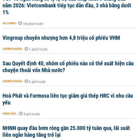
năm 2026: Vietcombank tiếp tục dẫn đầu, 3 nhà băng dưới
1%
TÀI CHÍNH
-
18 phút trước
Vingroup chuyển nhượng hơn 4,8 triệu cổ phiếu VHM
CHỨNG KHOÁN
-
1 phút trước
Sau Quyết định 40, nhóm cổ phiếu nào có thể xuất hiện câu
chuyện thoái vốn Nhà nước?
CHỨNG KHOÁN
-
6 giờ trước
Hoà Phát và Formosa liên tục giảm giá thép HRC vì nhu cầu
yếu
HÀNG HÓA
-
4 giờ trước
NHNN quay đầu bơm ròng gần 25.000 tỷ tuần qua, lãi suất
liên ngân hàng tăng trở lại