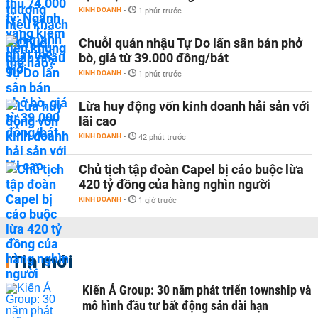
KINH DOANH
-
1 phút trước
Chuỗi quán nhậu Tự Do lấn sân bán phở
bò, giá từ 39.000 đồng/bát
KINH DOANH
-
1 phút trước
Lừa huy động vốn kinh doanh hải sản với
lãi cao
KINH DOANH
-
42 phút trước
Chủ tịch tập đoàn Capel bị cáo buộc lừa
420 tỷ đồng của hàng nghìn người
KINH DOANH
-
1 giờ trước
Tin mới
Kiến Á Group: 30 năm phát triển township và
mô hình đầu tư bất động sản dài hạn