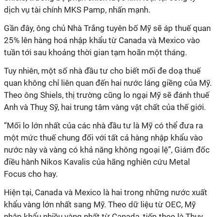
dịch vụ tài chính MKS Pamp, nhấn mạnh.
Gần đây, ông chủ Nhà Trắng tuyên bố Mỹ sẽ áp thuế quan
25% lên hàng hoá nhập khẩu từ Canada và Mexico vào
tuần tới sau khoảng thời gian tạm hoãn một tháng.
Tuy nhiên, một số nhà đầu tư cho biết mối đe doạ thuế
quan không chỉ liên quan đến hai nước láng giềng của Mỹ.
Theo ông Shiels, thị trường cũng lo ngại Mỹ sẽ đánh thuế
Anh và Thuỵ Sỹ, hai trung tâm vàng vật chất của thế giới.
“Mối lo lớn nhất của các nhà đầu tư là Mỹ có thể đưa ra
một mức thuế chung đối với tất cả hàng nhập khẩu vào
nước này và vàng có khả năng không ngoại lệ”, Giám đốc
điều hành Nikos Kavalis của hãng nghiên cứu Metal
Focus cho hay.
Hiện tại, Canada và Mexico là hai trong những nước xuất
khẩu vàng lớn nhất sang Mỹ. Theo dữ liệu từ OEC, Mỹ
nhập khẩu nhiều vàng nhất từ Canada, tiếp theo là Thuỵ