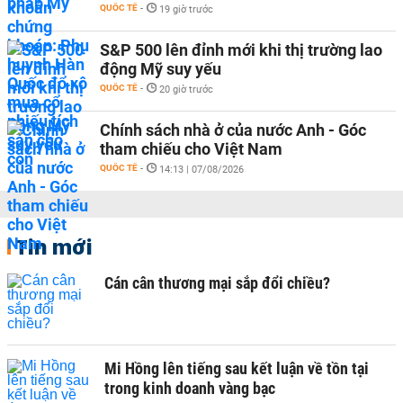
QUỐC TẾ
-
19 giờ trước
S&P 500 lên đỉnh mới khi thị trường lao
động Mỹ suy yếu
QUỐC TẾ
-
20 giờ trước
Chính sách nhà ở của nước Anh - Góc
tham chiếu cho Việt Nam
QUỐC TẾ
-
14:13 | 07/08/2026
Tin mới
Cán cân thương mại sắp đổi chiều?
Mi Hồng lên tiếng sau kết luận về tồn tại
trong kinh doanh vàng bạc