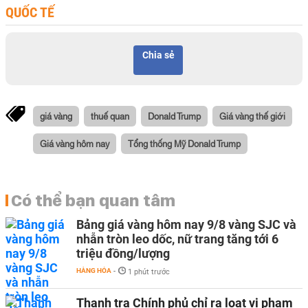
QUỐC TẾ
Chia sẻ
giá vàng
thuế quan
Donald Trump
Giá vàng thế giới
Giá vàng hôm nay
Tổng thống Mỹ Donald Trump
Có thể bạn quan tâm
Bảng giá vàng hôm nay 9/8 vàng SJC và
nhẫn tròn leo dốc, nữ trang tăng tới 6
triệu đồng/lượng
HÀNG HÓA
-
1 phút trước
Thanh tra Chính phủ chỉ ra loạt vi phạm