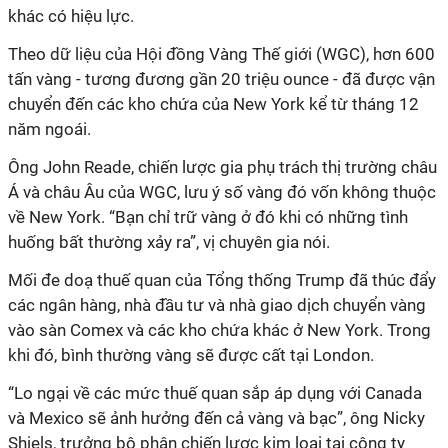
khác có hiệu lực.
Theo dữ liệu của Hội đồng Vàng Thế giới (WGC), hơn 600
tấn vàng - tương đương gần 20 triệu ounce - đã được vận
chuyển đến các kho chứa của New York kể từ tháng 12
năm ngoái.
Ông John Reade, chiến lược gia phụ trách thị trường châu
Á và châu Âu của WGC, lưu ý số vàng đó vốn không thuộc
về New York. “Bạn chỉ trữ vàng ở đó khi có những tình
huống bất thường xảy ra”, vị chuyên gia nói.
Mối đe doạ thuế quan của Tổng thống Trump đã thúc đẩy
các ngân hàng, nhà đầu tư và nhà giao dịch chuyển vàng
vào sàn Comex và các kho chứa khác ở New York. Trong
khi đó, bình thường vàng sẽ được cất tại London.
“Lo ngại về các mức thuế quan sắp áp dụng với Canada
và Mexico sẽ ảnh hưởng đến cả vàng và bạc”, ông Nicky
Shiels, trưởng bộ phận chiến lược kim loại tại công ty