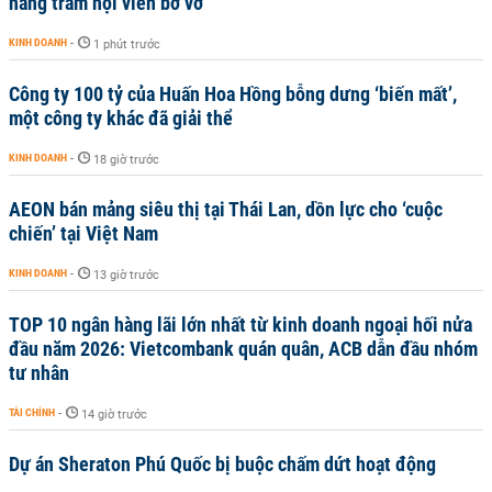
hàng trăm hội viên bơ vơ
KINH DOANH
-
1 phút trước
Công ty 100 tỷ của Huấn Hoa Hồng bỗng dưng ‘biến mất’,
một công ty khác đã giải thể
KINH DOANH
-
18 giờ trước
AEON bán mảng siêu thị tại Thái Lan, dồn lực cho ‘cuộc
chiến’ tại Việt Nam
KINH DOANH
-
13 giờ trước
TOP 10 ngân hàng lãi lớn nhất từ kinh doanh ngoại hối nửa
đầu năm 2026: Vietcombank quán quân, ACB dẫn đầu nhóm
tư nhân
TÀI CHÍNH
-
14 giờ trước
Dự án Sheraton Phú Quốc bị buộc chấm dứt hoạt động