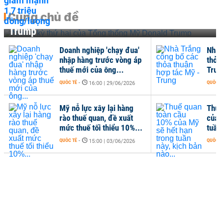
Cùng chủ đề
Nhiệm kỳ thứ hai của Tổng thống Mỹ Donald
Trump
Doanh nghiệp 'chạy đua'
Nhà
nhập hàng trước vòng áp
thỏa
thuế mới của ông...
Tru
QUỐC TẾ
-
QUỐC 
16:00 | 29/06/2026
Mỹ nỗ lực xây lại hàng
Thu
rào thuế quan, đề xuất
của
mức thuế tối thiểu 10%...
tuần
QUỐC TẾ
-
QUỐC 
15:00 | 03/06/2026