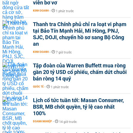
viên bơ vơ
KINH DOANH
-
1 phút trước
Thanh tra Chính phủ chỉ ra loạt vi phạm
tại Bảo Tín Mạnh Hải, Mi Hồng, PNJ,
SJC, DOJI, chuyển hồ sơ sang Bộ Công
an
KINH DOANH
-
7 giờ trước
Tập đoàn của Warren Buffett mua ròng
gần 20 tỷ USD cổ phiếu, chấm dứt chuỗi
bán ròng 14 quý
QUỐC TẾ
-
1 phút trước
Lịch cổ tức tuần tới: Masan Consumer,
BSR, MB chốt quyền, tỷ lệ cao nhất
100%
DOANH NGHIỆP
-
14 giờ trước