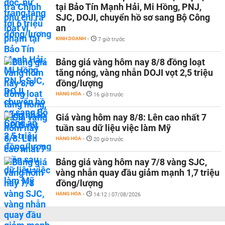
tại Bảo Tín Mạnh Hải, Mi Hồng, PNJ,
SJC, DOJI, chuyển hồ sơ sang Bộ Công
an
KINH DOANH
-
7 giờ trước
Bảng giá vàng hôm nay 8/8 đồng loạt
tăng nóng, vàng nhẫn DOJI vọt 2,5 triệu
đồng/lượng
HÀNG HÓA
-
16 giờ trước
Giá vàng hôm nay 8/8: Lên cao nhất 7
tuần sau dữ liệu việc làm Mỹ
HÀNG HÓA
-
20 giờ trước
Bảng giá vàng hôm nay 7/8 vàng SJC,
vàng nhẫn quay đầu giảm mạnh 1,7 triệu
đồng/lượng
HÀNG HÓA
-
14:12 | 07/08/2026