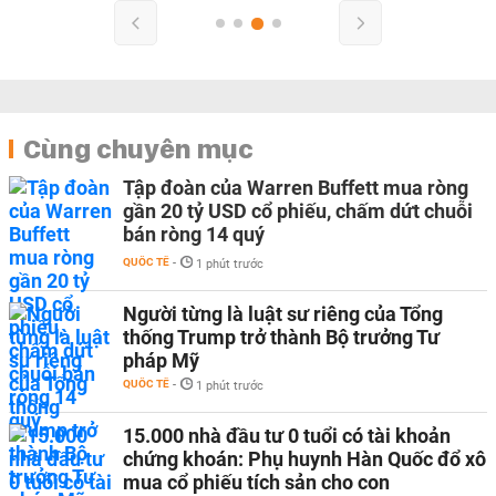
Cùng chuyên mục
Tập đoàn của Warren Buffett mua ròng
gần 20 tỷ USD cổ phiếu, chấm dứt chuỗi
bán ròng 14 quý
QUỐC TẾ
-
1 phút trước
Người từng là luật sư riêng của Tổng
thống Trump trở thành Bộ trưởng Tư
pháp Mỹ
QUỐC TẾ
-
1 phút trước
15.000 nhà đầu tư 0 tuổi có tài khoản
chứng khoán: Phụ huynh Hàn Quốc đổ xô
mua cổ phiếu tích sản cho con