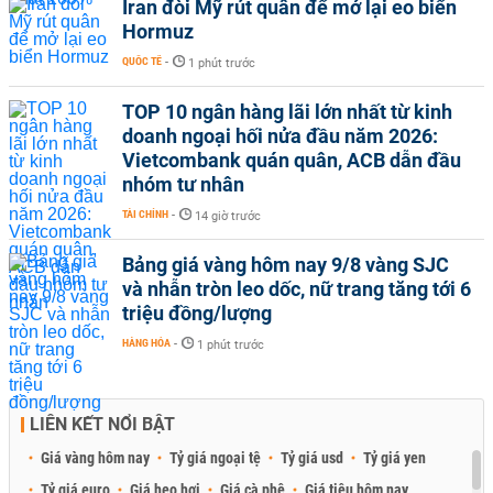
Iran đòi Mỹ rút quân để mở lại eo biển
Hormuz
QUỐC TẾ
-
1 phút trước
TOP 10 ngân hàng lãi lớn nhất từ kinh
doanh ngoại hối nửa đầu năm 2026:
Vietcombank quán quân, ACB dẫn đầu
nhóm tư nhân
TÀI CHÍNH
-
14 giờ trước
Bảng giá vàng hôm nay 9/8 vàng SJC
và nhẫn tròn leo dốc, nữ trang tăng tới 6
triệu đồng/lượng
HÀNG HÓA
-
1 phút trước
LIÊN KẾT NỔI BẬT
Giá vàng hôm nay
Tỷ giá ngoại tệ
Tỷ giá usd
Tỷ giá yen
Tỷ giá euro
Giá heo hơi
Giá cà phê
Giá tiêu hôm nay