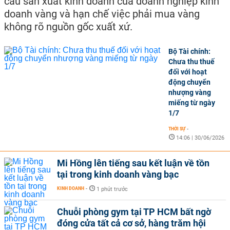
cầu sản xuất kinh doanh của doanh nghiệp kinh
doanh vàng và hạn chế việc phải mua vàng
không rõ nguồn gốc xuất xứ.
Bộ Tài chính:
Chưa thu thuế
đối với hoạt
động chuyển
nhượng vàng
miếng từ ngày
1/7
THỜI SỰ
-
14:06 | 30/06/2026
Mi Hồng lên tiếng sau kết luận về tồn
tại trong kinh doanh vàng bạc
KINH DOANH
-
1 phút trước
Chuỗi phòng gym tại TP HCM bất ngờ
đóng cửa tất cả cơ sở, hàng trăm hội