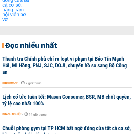
Đọc nhiều nhất
Thanh tra Chính phủ chỉ ra loạt vi phạm tại Bảo Tín Mạnh
Hải, Mi Hồng, PNJ, SJC, DOJI, chuyển hồ sơ sang Bộ Công
an
KINH DOANH
-
7 giờ trước
Lịch cổ tức tuần tới: Masan Consumer, BSR, MB chốt quyền,
tỷ lệ cao nhất 100%
DOANH NGHIỆP
-
14 giờ trước
Chuỗi phòng gym tại TP HCM bất ngờ đóng cửa tất cả cơ sở,