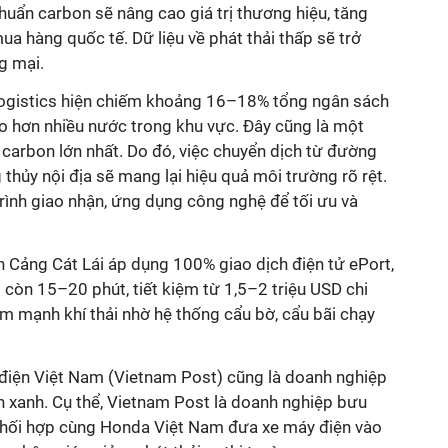
uẩn carbon sẽ nâng cao giá trị thương hiệu, tăng
a hàng quốc tế. Dữ liệu về phát thải thấp sẽ trở
g mại.
 logistics hiện chiếm khoảng 16–18% tổng ngân sách
o hơn nhiều nước trong khu vực. Đây cũng là một
carbon lớn nhất. Do đó, việc chuyển dịch từ đường
hủy nội địa sẽ mang lại hiệu quả môi trường rõ rệt.
 trình giao nhận, ứng dụng công nghệ để tối ưu và
n Cảng Cát Lái áp dụng 100% giao dịch điện tử ePort,
g còn 15–20 phút, tiết kiệm từ 1,5–2 triệu USD chi
ảm mạnh khí thải nhờ hệ thống cẩu bờ, cẩu bãi chạy
điện Việt Nam (Vietnam Post) cũng là doanh nghiệp
n xanh. Cụ thể, Vietnam Post là doanh nghiệp bưu
 phối hợp cùng Honda Việt Nam đưa xe máy điện vào