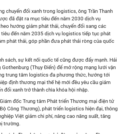
ng chuyển đổi xanh trong logistics, ông Trần Thanh
lược đã đặt ra mục tiêu đến năm 2030 dịch vụ
ả theo hướng giảm phát thải, chuyển đổi sang các
iêu đến năm 2035 dịch vụ logistics tiếp tục phát
ảm phát thải, góp phần đưa phát thải ròng của quốc
nh sách, sự kết nối quốc tế cũng được đẩy mạnh. Hải
g Gothenburg (Thụy Điển) để mở rộng mạng lưới vận
ựng trung tâm logistics đa phương thức, hướng tới
hiệp định thương mại thế hệ mới đều yêu cầu giảm
 đổi xanh trở thành chìa khóa hội nhập.
Giám đốc Trung tâm Phát triển Thương mại điện tử
ộ Công Thương), phát triển logistics hiện đại, thông
ghiệp Việt giảm chi phí, nâng cao năng suất, tăng
ị trường.