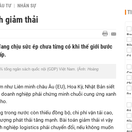
ẦU TƯ
NHÂN SỰ
T
h giảm thải
ang chịu sức ép chưa từng có khi thế giới bước
ấp.
8% tổng ngân sách quốc nội (GDP) Việt Nam. (Ảnh:
Hoàng
n như Liên minh châu Âu (EU), Hoa Kỳ, Nhật Bản siết
c doanh nghiệp phải chứng minh chuỗi cung ứng xanh
kho.
g trong nước còn thiếu đồng bộ, chi phí vận tải cao,
lượng phát thải tăng mạnh. Bài toán giảm thải vì vậy
h nghiệp logistics phải chuyển đổi, nếu không muốn