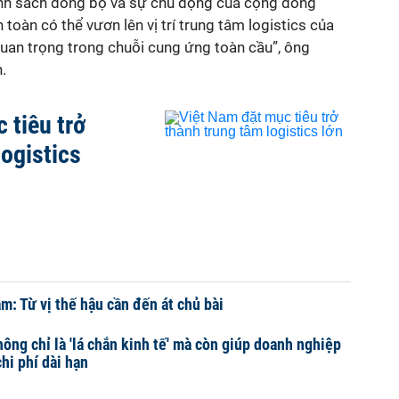
hính sách đồng bộ và sự chủ động của cộng đồng
toàn có thể vươn lên vị trí trung tâm logistics của
quan trọng trong chuỗi cung ứng toàn cầu”, ông
.
 tiêu trở
logistics
m: Từ vị thế hậu cần đến át chủ bài
ông chỉ là 'lá chắn kinh tế' mà còn giúp doanh nghiệp
hi phí dài hạn