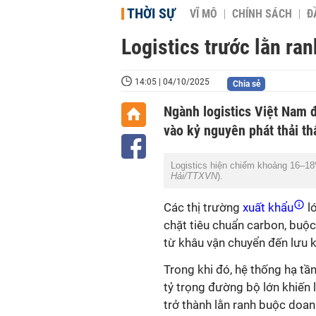
THỜI SỰ
VĨ MÔ
CHÍNH SÁCH
Đ
Logistics trước lằn ran
14:05 | 04/10/2025
Chia sẻ
Ngành logistics Việt Nam đ
vào kỷ nguyên phát thải th
Logistics hiện chiếm khoảng 16–1
Hải/TTXVN
).
Các thị trường
xuất khẩu
lớ
chặt tiêu chuẩn carbon, buộ
từ khâu vận chuyển đến lưu 
Trong khi đó, hệ thống hạ tần
tỷ trọng đường bộ lớn khiến 
trở thành lằn ranh buộc doan