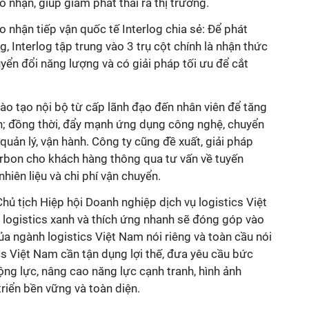
 nhận, giúp giảm phát thải ra thị trường.
o nhận tiếp vận quốc tế Interlog chia sẻ: Để phát
g, Interlog tập trung vào 3 trụ cột chính là nhận thức
uyển đổi năng lượng và có giải pháp tối ưu để cắt
đào tạo nội bộ từ cấp lãnh đạo đến nhân viên để tăng
h; đồng thời, đẩy mạnh ứng dụng công nghệ, chuyển
quản lý, vận hành. Công ty cũng đề xuất, giải pháp
arbon cho khách hàng thông qua tư vấn về tuyến
hiên liệu và chi phí vận chuyển.
ủ tịch Hiệp hội Doanh nghiệp dịch vụ logistics Việt
i logistics xanh và thích ứng nhanh sẽ đóng góp vào
ủa ngành logistics Việt Nam nói riêng và toàn cầu nói
s Việt Nam cần tận dụng lợi thế, đưa yêu cầu bức
ộng lực, nâng cao năng lực cạnh tranh, hình ảnh
triển bền vững và toàn diện.