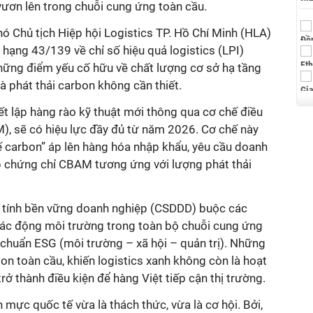
vươn lên trong chuỗi cung ứng toàn cầu.
ó Chủ tịch Hiệp hội Logistics TP. Hồ Chí Minh (HLA)
 hạng 43/139 về chỉ số hiệu quả logistics (LPI)
hững điểm yếu cố hữu về chất lượng cơ sở hạ tầng
và phát thải carbon không cần thiết.
ết lập hàng rào kỹ thuật mới thông qua cơ chế điều
), sẽ có hiệu lực đầy đủ từ năm 2026. Cơ chế này
ế carbon” áp lên hàng hóa nhập khẩu, yêu cầu doanh
 chứng chỉ CBAM tương ứng với lượng phát thải
nh tính bền vững doanh nghiệp (CSDDD) buộc các
 tác động môi trường trong toàn bộ chuỗi cung ứng
 chuẩn ESG (môi trường – xã hội – quản trị). Những
bon toàn cầu, khiến logistics xanh không còn là hoạt
rở thành điều kiện để hàng Việt tiếp cận thị trường.
 mực quốc tế vừa là thách thức, vừa là cơ hội. Bởi,