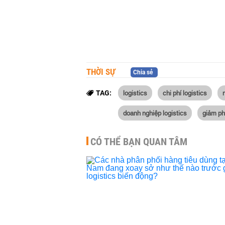
THỜI SỰ
Chia sẻ
logistics
chi phí logistics
TAG:
doanh nghiệp logistics
giảm ph
CÓ THỂ BẠN QUAN TÂM