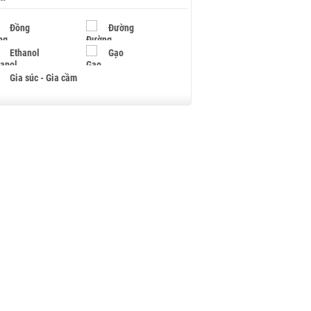
Đồng
Đường
Ethanol
Gạo
Gia súc - Gia cầm
Giấy
Gỗ
Hạt điều
Hồ tiêu - Hạt tiêu
Khí đốt
Kim loại khác
Mắc ca
Muối
Ngũ cốc
Nhựa - Hạt nhựa
Palladium
Phân bón