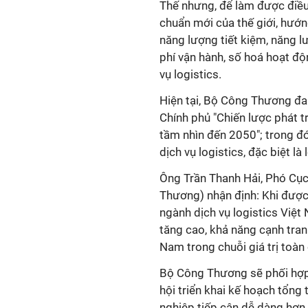
Thế nhưng, để làm được điều 
chuẩn mới của thế giới, hướ
năng lượng tiết kiệm, năng lư
phí vận hành, số hoá hoạt độ
vụ logistics.
Hiện tại, Bộ Công Thương đan
Chính phủ "Chiến lược phát t
tầm nhìn đến 2050"; trong 
dịch vụ logistics, đặc biệt là 
Ông Trần Thanh Hải, Phó Cụ
Thương) nhận định: Khi được b
ngành dịch vụ logistics Việt N
tăng cao, khả năng cạnh tranh 
Nam trong chuỗi giá trị toàn
Bộ Công Thương sẽ phối hợp 
hội triển khai kế hoạch tổng
nghiệp tiếp cận dễ dàng hơn.