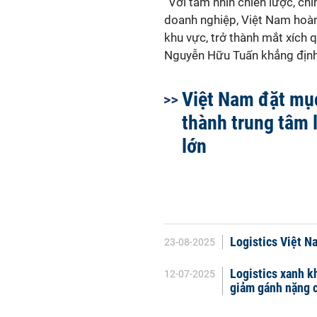
“Với tầm nhìn chiến lược, c
doanh nghiệp, Việt Nam hoàn 
khu vực, trở thành mắt xích 
Nguyễn Hữu Tuấn khẳng định
Việt Nam đặt mục
thành trung tâm 
lớn
Logistics Việt Na
23-08-2025
Logistics xanh kh
12-07-2025
giảm gánh nặng c