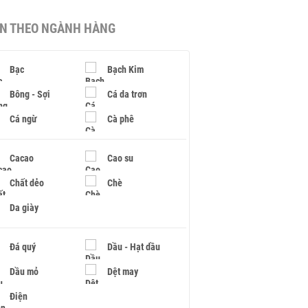
IN THEO NGÀNH HÀNG
Bạc
Bạch Kim
Bông - Sợi
Cá da trơn
Cá ngừ
Cà phê
Cacao
Cao su
Chất dẻo
Chè
Da giày
Đá quý
Dầu - Hạt dầu
Dầu mỏ
Dệt may
Điện