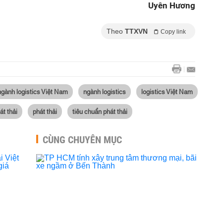
Uyên Hương
Theo
TTXVN
Copy link
ngành logistics Việt Nam
ngành logistics
logistics Việt Nam
át thải
phát thải
tiêu chuẩn phát thải
CÙNG CHUYÊN MỤC