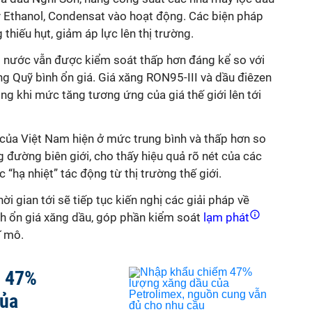
 Ethanol, Condensat vào hoạt động. Các biện pháp
hiếu hụt, giảm áp lực lên thị trường.
 nước vẫn được kiểm soát thấp hơn đáng kể so với
g Quỹ bình ổn giá. Giá xăng RON95-III và dầu điêzen
ong khi mức tăng tương ứng của giá thế giới lên tới
 của Việt Nam hiện ở mức trung bình và thấp hơn so
 đường biên giới, cho thấy hiệu quả rõ nét của các
c “hạ nhiệt” tác động từ thị trường thế giới.
ời gian tới sẽ tiếp tục kiến nghị các giải pháp về
nh ổn giá xăng dầu, góp phần kiểm soát
lạm phát
ĩ mô.
m 47%
của