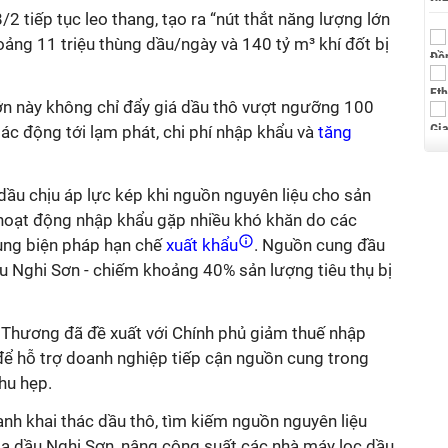
2 tiếp tục leo thang, tạo ra “nút thắt năng lượng lớn
hoảng 11 triệu thùng dầu/ngày và 140 tỷ m³ khí đốt bị
n này không chỉ đẩy giá dầu thô vượt ngưỡng 100
c động tới lạm phát, chi phí nhập khẩu và
tăng
dầu chịu áp lực kép khi nguồn nguyên liệu cho sản
i hoạt động nhập khẩu gặp nhiều khó khăn do các
ụng biện pháp hạn chế
xuất khẩu
. Nguồn cung đầu
 Nghi Sơn - chiếm khoảng 40% sản lượng tiêu thụ bị
g Thương đã đề xuất với Chính phủ giảm thuế nhập
để hỗ trợ doanh nghiệp tiếp cận nguồn cung trong
hu hẹp.
nh khai thác dầu thô, tìm kiếm nguồn nguyên liệu
a dầu Nghi Sơn, nâng công suất các nhà máy lọc dầu