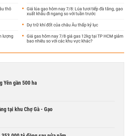
ầu thô
Giá lúa gạo hôm nay 7/8: Lúa tươi tiếp đà tăng, gạo
xuất khẩu đi ngang so với tuần trước
Dự trữ khí đốt của châu Âu thấp kỷ lục
n lượng
Giá gas hôm nay 7/8 giá gas 12kg tại TP HCM giảm
bao nhiêu so với các khu vực khác?
g Yên gần 500 ha
ng tại khu Chợ Gà - Gạo
ần 353.000 tỷ đồng sau nửa năm