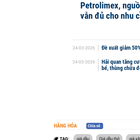
Petrolimex, ngu
vẫn đủ cho nhu 
Đề xuất giảm 50%
24-03-2026
Hải quan tăng cư
24-03-2026
bể, thùng chứa đ
HÀNG HÓA
Chia sẻ
giá dầu
Giá dầu thô
giá x
TAG: