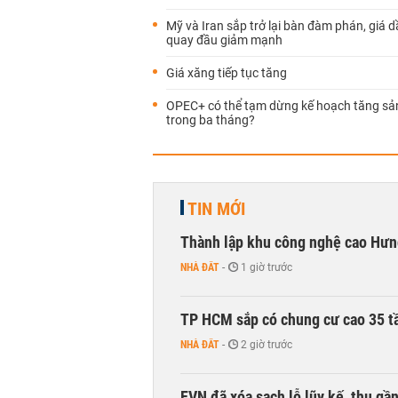
Mỹ và Iran sắp trở lại bàn đàm phán, giá d
quay đầu giảm mạnh
Giá xăng tiếp tục tăng
OPEC+ có thể tạm dừng kế hoạch tăng sả
trong ba tháng?
TIN MỚI
Thành lập khu công nghệ cao Hưn
NHÀ ĐẤT
-
1 giờ trước
TP HCM sắp có chung cư cao 35 tầ
NHÀ ĐẤT
-
2 giờ trước
EVN đã xóa sạch lỗ lũy kế, thu g