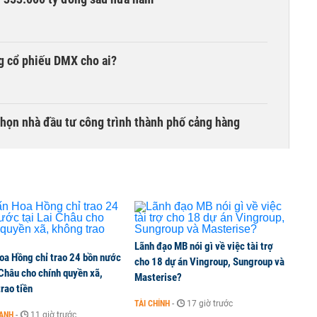
g cổ phiếu DMX cho ai?
chọn nhà đầu tư công trình thành phố cảng hàng
TCK, ai đã mua vào?
Lãnh đạo MB nói gì về việc tài trợ
oa Hồng chỉ trao 24 bồn nước
ine, lao động công trình đóng BHXH bắt buộc
cho 18 dự án Vingroup, Sungroup và
 Châu cho chính quyền xã,
Masterise?
rao tiền
TÀI CHÍNH
-
17 giờ trước
OANH
-
11 giờ trước