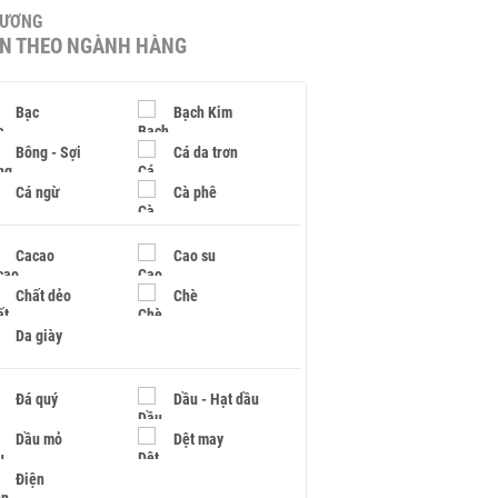
HƯƠNG
IN THEO NGÀNH HÀNG
Bạc
Bạch Kim
Bông - Sợi
Cá da trơn
Cá ngừ
Cà phê
Cacao
Cao su
Chất dẻo
Chè
Da giày
Đá quý
Dầu - Hạt dầu
Dầu mỏ
Dệt may
Điện