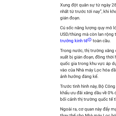
Xung đột quân sự từ ngày 28/
nhất từ trước tới nay”, khi k
gián đoạn.
Cú sốc năng lượng quy mô lớ
USD/thùng mà còn lan rộng tá
trưởng kinh tế
toàn cầu.
Trong nước, thị trường xăng 
xuất bị gián đoạn, đồng thờ
quốc gia trong khu vực áp d
vào của Nhà máy Lọc hóa dầu
ảnh hưởng đáng kể.
Trước tình hình này, Bộ Côn
khẩu ưu đãi xăng dầu về 0% 
bối cảnh thị trường quốc tế t
Ngoài ra, cơ quan này đẩy mạ
thay thế cho Nhà máy Lọc hó