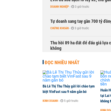
DOANH NGHIỆP
-
3 giờ trước
Tự doanh sang tay gần 700 tỷ đồn
CHỨNG KHOÁN
-
3 giờ trước
Thu hồi 89 ha đất để đấu giá lựa 
không
NHÀ ĐẤT
-
3 giờ trước
ĐỌC NHIỀU NHẤT
Dòng tiền ngoại bất ngờ trở lại T
CHỨNG KHOÁN
-
3 giờ trước
Bà Lê Thị Thu Thủy gửi lời chào tạm
Huấn H
Kiến nghị đưa người bán hàng onl
biệt VinFast sau 9 năm gắn bó
tại Lai
THỜI SỰ
-
3 giờ trước
không t
KINH DOANH
-
5 giờ trước
KINH D