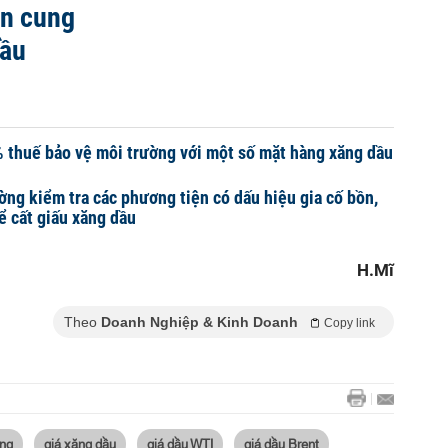
ồn cung
cầu
 thuế bảo vệ môi trường với một số mặt hàng xăng dầu
ờng kiểm tra các phương tiện có dấu hiệu gia cố bồn,
ể cất giấu xăng dầu
H.Mĩ
Theo
Doanh Nghiệp & Kinh Doanh
Copy link
ăng
giá xăng dầu
giá dầu WTI
giá dầu Brent