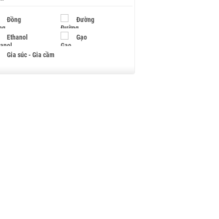
Đồng
Đường
Ethanol
Gạo
Gia súc - Gia cầm
Giấy
Gỗ
Hạt điều
Hồ tiêu - Hạt tiêu
Khí đốt
Kim loại khác
Mắc ca
Muối
Ngũ cốc
Nhựa - Hạt nhựa
Palladium
Phân bón